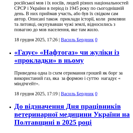
російської мов і їх носіїв, людей різних національностей
СРСР і України в період із 1945 року по сьогоднішній
день. В них приймав участь, або був їх свідком сам
автор. Описані також приклади історії, коли римляни
та литовці, окупувавши чужі землі, відносились з
повагою до мов населення, яке там жило.
18 грудня 2025, 17:26
|
Василь Бердник
0
«Газує» «Нафтогаз» чи жуліки із
«прокладки» в ньому
Приведена одна із схем отримання грошей як борг за
використаний газ, яка за формою і суттю нагадує «
міндічгейт».
18 грудня 2025, 17:19
|
Василь Бердник
0
До відзначення Дня працівників
ветеринарної медицини України на
Полтавщині в 2025 році