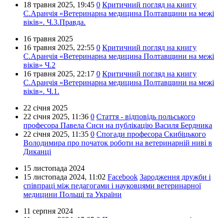
18 травня 2025,
19:45
0
Критичний погляд на книгу
С.Аранчія «Ветеринарна медицина Полтавщини на межі
віків». Ч.3.Правда.
16 травня 2025
16 травня 2025,
22:55
0
Критичний погляд на книгу
С.Аранчія «Ветеринарна медицина Полтавщини на межі
віків» Ч.2
16 травня 2025,
22:17
0
Критичний погляд на книгу
С.Аранчія «Ветеринарна медицина Полтавщини на межі
віків». Ч.1.
22 січня 2025
22 січня 2025,
11:36
0
Стаття - відповідь польського
професора Павела Сиси на публікацію Василя Бердника
22 січня 2025,
11:35
0
Спогади професора Скибіцького
Володимира про початок роботи на ветеринарній ниві в
Диканці
15 листопада 2024
15 листопада 2024,
11:02
Facebook
Зародження дружби і
співпраці між педагогами і науковцями ветеринарної
медицини Польщі та України
11 серпня 2024