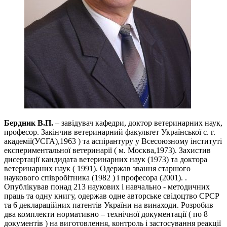
Бердник В.П.
– завідувач кафедри, доктор ветеринарних наук,
професор. Закінчив ветеринарний факультет Української с. г.
академії(УСГА),1963 ) та аспірантуру у Всесоюзному інституті
експериментальної ветеринарії ( м. Москва,1973). Захистив
дисертації кандидата ветеринарних наук (1973) та доктора
ветеринарних наук ( 1991). Одержав звання старшого
наукового співробітника (1982 ) і професора (2001). .
Опублікував понад 213 наукових і навчально - методичних
праць та одну книгу, одержав одне авторське свідоцтво СРСР
та 6 деклараційних патентів України на винаходи. Розробив
два комплекти нормативно – технічної документації ( по 8
документів ) на виготовлення, контроль і застосування реакції