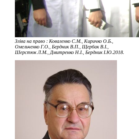
Зліва на право : Коваленко С.М., Киричко О.Б.,
Омельченко Г.О., Бердник В.П., Щербак В.І.,
Шерстюк Л.М., Дмитренко Н.І., Бердник І.Ю.2018.