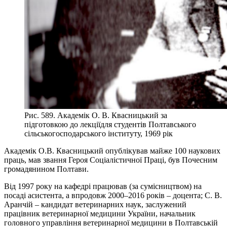
Рис. 589. Академік О. В. Квасницький за
підготовкою до лекціїдля студентів Полтавського
сільськогосподарського інституту, 1969 рік
Академік О.В. Квасницький опублікував майже 100 наукових
праць, мав звання Героя Соціалістичної Праці, був Почесним
громадянином Полтави.
Від 1997 року на кафедрі працював (за сумісництвом) на
посаді асистента, а впродовж 2000–2016 років – доцента; С. В.
Аранчій – кандидат ветеринарних наук, заслужений
працівник ветеринарної медицини України, начальник
головного управління ветеринарної медицини в Полтавській