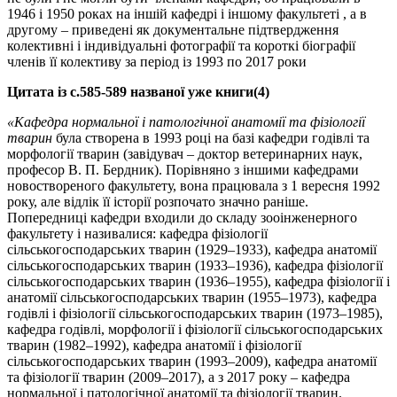
1946 і 1950 роках на іншій кафедрі і іншому факультеті , а в
другому – приведені як документальне підтвердження
колективні і індивідуальні фотографії та короткі біографії
членів її колективу за період із 1993 по 2017 роки
Цитата із с.585-589 названої уже книги(4)
«Кафедра нормальної і патологічної анатомії та фізіології
тварин
була створена в 1993 році на базі кафедри годівлі та
морфології тварин (завідувач – доктор ветеринарних наук,
професор В. П. Бердник). Порівняно з іншими кафедрами
новоствореного факультету, вона працювала з 1 вересня 1992
року, але відлік її історії розпочато значно раніше.
Попередниці кафедри входили до складу зооінженерного
факультету і називалися: кафедра фізіології
сільськогосподарських тварин (1929–1933), кафедра анатомії
сільськогосподарських тварин (1933–1936), кафедра фізіології
сільськогосподарських тварин (1936–1955), кафедра фізіології і
анатомії сільськогосподарських тварин (1955–1973), кафедра
годівлі і фізіології сільськогосподарських тварин (1973–1985),
кафедра годівлі, морфології і фізіології сільськогосподарських
тварин (1982–1992), кафедра анатомії і фізіології
сільськогосподарських тварин (1993–2009), кафедра анатомії
та фізіології тварин (2009–2017), а з 2017 року – кафедра
нормальної і патологічної анатомії та фізіології тварин.