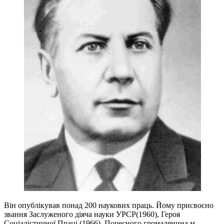
Він опублікував понад 200 наукових праць. Йому присвоєно
звання Заслуженого діяча науки УРСР(1960), Героя
Соціалістичної Праці (1966), Почесного громадянина м.