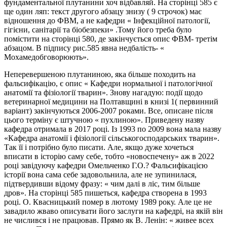
фундаментальної плутанини хоч відбавляй. На сторінці 585 є
ще один ляп: текст другого абзацу знизу ( 9 строчок) має
відношення до ФВМ, а не кафедри « Інфекційної патології,
гігієни, санітарії та біобезпеки» .Тому його треба було
помістити на сторінці 580, де закінчується опис ФВМ- третім
абзацом. В підпису рис.585 явна недбалість- «
Мохамедобговорюють».
Неперевершеною плутаниною, яка більше походить на
фальсифікацію, є опис « Кафедри нормальної і патологічної
анатомії та фізіології тварин». Знову нагадую: події щодо
ветеринарної медицини на Полтавщині в книзі 1( первинний
варіант) закінчуються 2006-2007 роками. Все, описане після
цього терміну є штучною « пухлиною». Приведену назву
кафедра отримала в 2017 році. Із 1993 по 2009 вона мала назву
«Кафедра анатомії і фізіології сільськогосподарських тварин».
Так її і потрібно було писати. Але, якщо дуже хочеться
вписати в історію саму себе, тобто «новоспечену» аж в 2022
році завідуючу кафедри Омельченко Г.О.? Фальсифікацією
історії вона сама себе задовольнила, але не зупинилася,
підтвердивши відому фразу: « чим далі в ліс, тим більше
дров». На сторінці 585 пишеться, кафедра створена в 1993
році. О. Квасницький помер в лютому 1989 року. Але це не
завадило жваво описувати його заслуги на кафедрі, на якій він
не числився і не працював. Прямо як В. Ленін: « живее всех