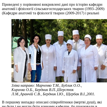
Приведені у порівнянні викривлені дані про історію кафедри
анатомії і фізіології сільськогосподарських тварин (1993–2009)
(Кафедри анатомії та фізіології тварин (2009-2017) і реальні
Зліва направо: Марченко Т.М., Бублик О.О.,
Киричко О.Б., Бердник В.П.,Шерстюк
Л.М.,Аранчій С.В., Бердник І.Ю., Щербак В.І.,2001.
В першому випадку описані співробітники (мертві душі), які
не були і не могли бути членами кафедри, бо працювали в