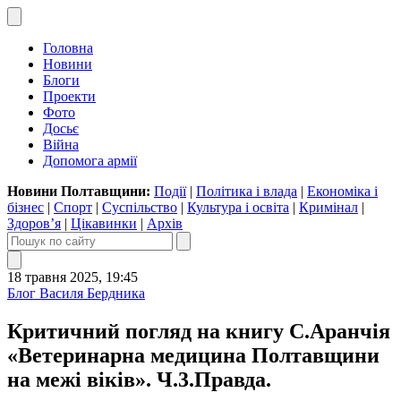
Головна
Новини
Блоги
Проекти
Фото
Досьє
Війна
Допомога армії
Новини Полтавщини:
Події
|
Політика і влада
|
Економіка і
бізнес
|
Спорт
|
Суспільство
|
Культура і освіта
|
Кримінал
|
Здоров’я
|
Цікавинки
|
Архів
18 травня 2025, 19:45
Блог Василя Бердника
Критичний погляд на книгу С.Аранчія
«Ветеринарна медицина Полтавщини
на межі віків». Ч.3.Правда.