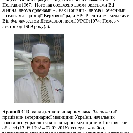
Полтави(1967). Його нагороджено двома орденами В.І.
Леніна, двома орденами « Знак Пошани», двома Почесними
грамотами Президії Верховної ради УРСР і чотирма медалями.
Він був лауреатом Державної премії УРСР(1974).Помер у
листопаді 1989 року(3).
Аранчій С.В,
кандидат ветеринарних наук, Заслужений
працівник ветеринарної медицини України, начальник
головного управління ветеринарної медицини в Полтавській
області (13.05.1992 – 07.03.2016), генерал – майор,