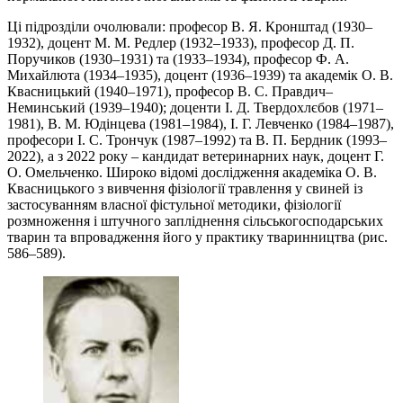
Ці підрозділи очолювали: професор В. Я. Кронштад (1930–
1932), доцент М. М. Редлер (1932–1933), професор Д. П.
Поручиков (1930–1931) та (1933–1934), професор Ф. А.
Михайлюта (1934–1935), доцент (1936–1939) та академік О. В.
Квасницький (1940–1971), професор В. С. Правдич–
Неминський (1939–1940); доценти І. Д. Твердохлєбов (1971–
1981), В. М. Юдінцева (1981–1984), І. Г. Левченко (1984–1987),
професори І. С. Трончук (1987–1992) та В. П. Бердник (1993–
2022), а з 2022 року – кандидат ветеринарних наук, доцент Г.
О. Омельченко. Широко відомі дослідження академіка О. В.
Квасницького з вивчення фізіології травлення у свиней із
застосуванням власної фістульної методики, фізіології
розмноження і штучного запліднення сільськогосподарських
тварин та впровадження його у практику тваринництва (рис.
586–589).