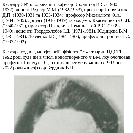
Кафедру ЗІФ очолювали професор Кронштад В.Я. (1930-
1932), доцент Редлер М.М. (1932-1933), професор Поручиков
Д.П. (1930-1931 та 1933-1934), професор Михайлюта Ф.А.
(1934-1935), доцент (1936-1939) та академік Квасницький О.В.
(1940-1971), професор Правдич - Неминський В.С. (1939-
1940); доценти Твердохлєбов І.Д. (1971-1981), Юдінцева В.М.
(1981-1984), Левченко І.Г. (1984-1987), професори Трончук І.С.
(1987-1992)
Кафедра годівлі, морфології і фізіології с.-г. тварин ПДСГІ в
1992 році була ще в числі новоствореного ФВМ, яку очолював
професор Трончук І.С., а після перейменування із 1993 по
2022 роки - професор Бердник В.П.