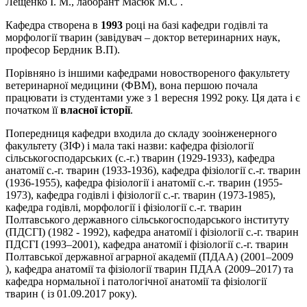
Лещенко І. М., лаборант Масюк М.C .
Кафедра створена в
1993
році на базі кафедри годівлі та
морфології тварин (завідувач – доктор ветеринарних наук,
професор Бердник В.П).
Порівняно із іншими кафедрами новоствореного факультету
ветеринарної медицини (ФВМ), вона першою почала
працювати із студентами уже з 1 вересня 1992 року. Ця дата і є
початком її
власної історії
.
Попередниця кафедри входила до складу зооінженерного
факультету (ЗІФ) і мала такі назви: кафедра фізіології
сільськогосподарських (с.-г.) тварин (1929-1933), кафедра
анатомії с.-г. тварин (1933-1936), кафедра фізіології с.-г. тварин
(1936-1955), кафедра фізіології і анатомії с.-г. тварин (1955-
1973), кафедра годівлі і фізіології с.-г. тварин (1973-1985),
кафедра годівлі, морфології і фізіології с.-г. тварин
Полтавського державного сільськогосподарського інституту
(ПДСГІ) (1982 - 1992), кафедра анатомії і фізіології с.-г. тварин
ПДСГІ (1993–2001), кафедра анатомії і фізіології с.-г. тварин
Полтавської державної аграрної академії (ПДАА) (2001–2009
), кафедра анатомії та фізіології тварин ПДАА (2009–2017) та
кафедра нормальної і патологічної анатомії та фізіології
тварин ( із 01.09.2017 року).