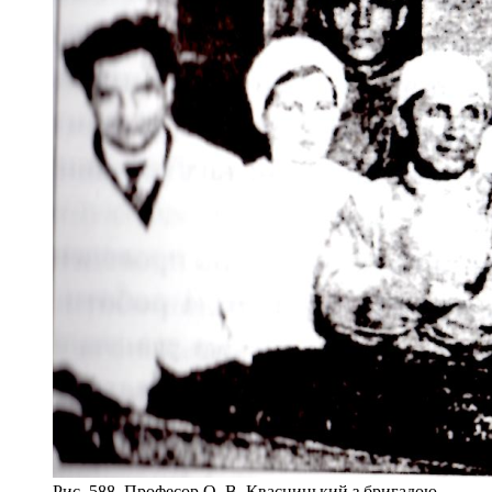
Рис. 588. Професор О. В. Квасницький з бригадою