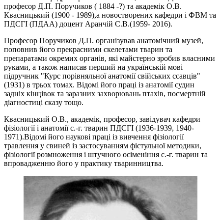
професор Д.П. Поручиков ( 1884 -?) та академік О.В.
Квасницький (1900 - 1989),а новостворених кафедри і ФВМ та
ПДСГІ (ПДАА) доцент Аранчій С.В.(1959- 2016).
Професор Поручиков Д.П. організував анатомічний музей,
поповнив його прекрасними скелетами тварин та
препаратами окремих органів, які майстерно зробив власними
руками, а також написав перший на українській мові
підручник "Курс порівняльної анатомії свійських ссавців"
(1931) в трьох томах. Відомі його праці із анатомії судин
задніх кінцівок та заразних захворювань птахів, посмертній
діагностиці сказу тощо.
Квасницький О.В., академік, професор, завідувач кафедри
фізіології і анатомії с.-г. тварин ПДСГІ (1936-1939, 1940-
1971).Відомі його наукові праці із вивчення фізіології
травлення у свиней із застосуванням фістульної методики,
фізіології розмноження і штучного осіменіння с.-г. тварин та
впровадженню його у практику тваринництва.