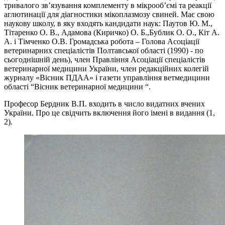
тривалого зв’язування комплементу в мікрооб’ємі та реакції
аглютинації для діагностики мікоплазмозу свиней. Має свою
наукову школу, в яку входять кандидати наук: Паутов Ю. М.,
Тітаренко О. В., Адамова (Киричко) О. Б.,Бублик О. О., Кіт А.
А. і Тімченко О.В. Громадська робота – Голова Асоціації
ветеринарних спеціалістів Полтавської області (1990) - по
сьогоднішній день), член Правління Асоціації спеціалістів
ветеринарної медицини України, член редакційних колегій
журналу «Вісник ПДАА» і газети управління ветмедицини
області “Вісник ветеринарної медицини “.
Професор Бердник В.П. входить в число видатних вчених
України. Про це свідчить включення його імені в видання (1,
2).