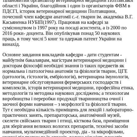
талановитий організатор ветеринарної медицини Полтавської
області і України, благодійник і один із організаторів ФВМ в
ПДСГІ, історик ветеринарної медицини Полтавщини,
почесний член кафедри анатомії с.-г. тварин ім. академіка В.Г.
Касьяненка НУБІП(1997). Працював на кафедрі за
сумісництвом із 1997 року на посаді асистента, а із 2000 по
2016 роки- доцента. Він опублікував понад 50 наукових
праць, в тому числі 5 книг та одержав патент України на
винахід.
Основне завдання викладачів кафедри - дати студентам -
майбутнім бакалаврам, магістрам ветеринарної медицини і
докторам філософії необхідні знання із таких предметів як
нормальна і патологічна анатомія та фізіологія тварин, ЦГЕ
(цитологія, гістологія, ембріологія), ветеринарна імунологія,
ветеринарне обслуговування фермерських господарств і
комплексів, історія ветеринарної медицини, професійна етика,
методологія та методика наукових досліджень; а технологам
виробництва і переробки продукції тваринництва очної і
заочної форми навчання – з морфології та фізіології тварин.
Тут є необхідна кількість приміщень для лекцій і лабораторно-
практичних занять, препараторська, анатомічний музей,
скелети свійських тварин і птиці, кісткова база, приміщення
для зберігання великих вологих препаратів, технічні засоби
навчання, мультимедійний проектор, діа - та мікрофільми,