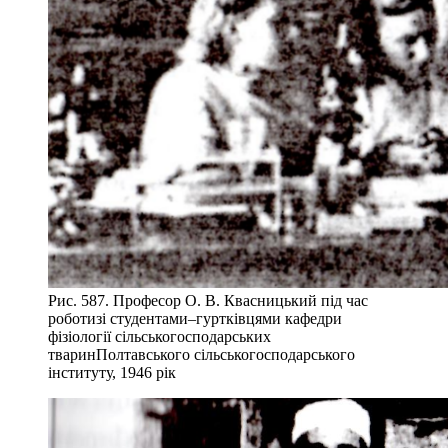
Рис. 587. Професор О. В. Квасницький під час
роботизі студентами–гуртківцями кафедри
фізіології сільськогосподарських
тваринПолтавського сільськогосподарського
інституту, 1946 рік