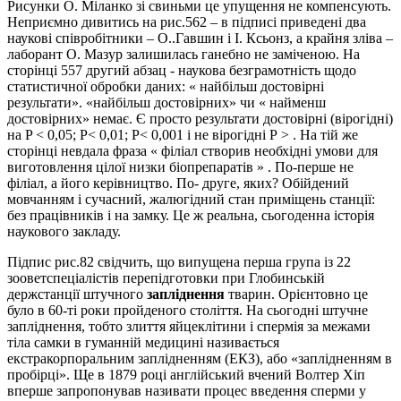
Рисунки О. Міланко зі свиньми це упущення не компенсують.
Неприємно дивитись на рис.562 – в підписі приведені два
наукові співробітники – О..Гавшин і І. Ксьонз, а крайня зліва –
лаборант О. Мазур залишилась ганебно не заміченою. На
сторінці 557 другий абзац - наукова безграмотність щодо
статистичної обробки даних: « найбільш достовірні
результати». «найбільш достовірних» чи « найменш
достовірних» немає. Є просто результати достовірні (вірогідні)
на P < 0,05; P< 0,01; P< 0,001 і не вірогідні Р > . На тій же
сторінці невдала фраза « філіал створив необхідні умови для
виготовлення цілої низки біопрепаратів » . По-перше не
філіал, а його керівництво. По- друге, яких? Обійдений
мовчанням і сучасний, жалюгідний стан приміщень станції:
без працівників і на замку. Це ж реальна, сьогоденна історія
наукового закладу.
Підпис рис.82 свідчить, що випущена перша група із 22
зооветспеціалістів перепідготовки при Глобинській
держстанції штучного
запліднення
тварин. Орієнтовно це
було в 60-ті роки пройденого століття. На сьогодні штучне
запліднення, тобто злиття яйцеклітини і спермія за межами
тіла самки в гуманній медицині називається
екстракорпоральним заплідненням (ЕКЗ), або «заплідненням в
пробірці». Ще в 1879 році англійський вчений Волтер Хіп
вперше запропонував називати процес введення сперми у