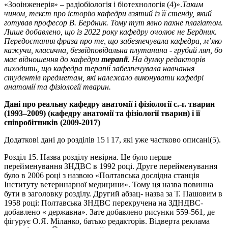
«Зооінженерія» – радіобіологія і біотехнологія (4)».
Таким
чином, текст про історію кафедри взятий із її стенду, який
готував професор В. Бердник. Тому тут явно пахне плагіатом.
Лише добавлено, що із 2022 року кафедру очолює не Бердник.
Передостання фраза про те, що забезпечувала кафедра, м’яко
кажучи, класична, безвідповідальна плутанина - грубий ляп, бо
має відношення до кафедри
терапії
. На думку редакторів
виходить, що кафедра терапії забезпечувала навчання
студентів предметам, які належало виконувати кафедрі
анатомії та фізіології тварин.
Дані про реальну кафедру анатомії і фізіології с.-г. тварин
(1993–2009) (кафедру анатомії та фізіології тварин) і її
співробітників (2009-2017)
Додаткові дані до розділів 15 і 17, які уже частково описані(5).
Розділ 15. Назва розділу невірна. Це було перше
перейменування ЗНДВС в 1992 році. Друге перейменування
було в 2006 році з назвою «Полтавська дослідна станція
Інституту ветеринарної медицини». Тому ця назва повинна
бути в заголовку розділу. Другий абзац- назва за Т. Пашовим в
1958 році: Полтавська ЗНДВС перекручена на ЗДНДВС-
добавлено « державна». Зате добавлено рисунки 559-561, де
фігурує О.Я. Міланко, батько редакторів. Відверта реклама