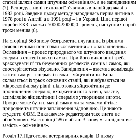
статеві шляхи самки штучним осіменінням, а не заплідненням
(7). Репродуктивні технології з’явились в нашій державі в
1983 році. Завдяки цьому методу народилась перша дитина в
1978 році в Англії, а в 1991 році – і в Україні. Ціна першої
спроби ЕКЗ в межах 50000-90000,0 гривень, наступних спроб
трохи менша (8).
На сторінці 568 знову безграмотна плутанина із різними
фізіологічними поняттями «осіменіння » і « запліднення».
Осіменіння – процес природнього чи штучного введення
сперми в статеві шляхи самки. При його виконанні треба
враховувати п’ять безумовних рефлексів самців і самок, які
спостерігаються візуально. Запліднення – взаємна асиміляція
клітин самця – спермія і самки – яйцеклітини. Вона
складається із трьох основних стадій, які відбуваються на
мікроскопічному рівні: підготовка яйцеклітини до
проникнення спермію, входження його в неї і, власне,
асиміляцію яйцеклітини і спермія з утворенням зиготи.
Процес може бути в матці самки чи за межами її тіла:
природне та штучне запліднення відповідно. Це знають
студенти ФВМ. Викладачам- редакторам таке знати не
обов’язково. На сторінці 586 в абзаці 3 знову « запліднення»
замість « осіменіння».
Розділ 17.Підготовка ветеринарних кадрів. В ньому