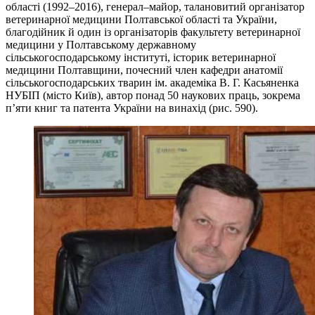
області (1992–2016), генерал–майор, талановитий організатор
ветеринарної медицини Полтавської області та України,
благодійник й один із організаторів факультету ветеринарної
медицини у Полтавському державному
сільськогосподарському інституті, історик ветеринарної
медицини Полтавщини, почесний член кафедри анатомії
сільськогосподарських тварин ім. академіка В. Г. Касьяненка
НУБІП (місто Київ), автор понад 50 наукових праць, зокрема
п’яти книг та патента України на винахід (рис. 590).