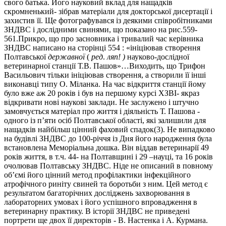
свого батька. Його науковий вклад для нащадків
скромненький- зібрав матеріали для докторської дисертації і
захистив її. Ще фотографувався із деякими співробітниками
ЗНДВС і дослідними свинями, що показано на рис.559-
561.Прикро, що про засновника і тривалий час керівника
ЗНДВС написано на сторінці 554 : «ініціював створення
Полтавської
державної
(
ред
.
ляп! )
науково-дослідної
ветеринарної станції Т.В. Пашов»…Виходить, що Трифон
Васильович тільки ініціював створення, а створили її інші
виконавці типу О. Міланка. На час відкриття станції йому
було вже аж 20 років і був на першому курсі ХЗВІ- якраз
відкривати нові наукові заклади. Не заслужено і штучно
замовчується матеріал про життя і діяльність Т. Пашова -
одного із п’яти осіб Полтавської області, які залишили для
нащадків найбільш цінний фаховий спадок(3). Не випадково
на будівлі ЗНДВС до 100-річчя із Дня його народження була
встановлена Меморіальна дошка. Він віддав ветеринарії 49
років життя, в т.ч. 44- на Полтавщині і 29 –науці, та 16 років
очолював Полтавську ЗНДВС. Ніде не описаний в повному
об’ємі його цінний метод профілактики інфекційного
атрофічного риніту свиней та боротьби з ним. Цей метод є
результатом багаторічних досліджень захворювання в
лабораторних умовах і його успішного впровадження в
ветеринарну практику. В історії ЗНДВС не приведені
портрети ще двох її директорів - В. Настенка і А. Курмана.