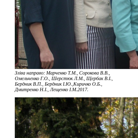
Зліва направо: Марченко Т.М., Сорокова В.В.,
Омельченко Г.О., Шерстюк Л.М., Щербак В.І.,
Бердник В.П., Бердник І.Ю.,Киричко О.Б.,
Дмитренко Н.І., Лещенко І.М.2017.