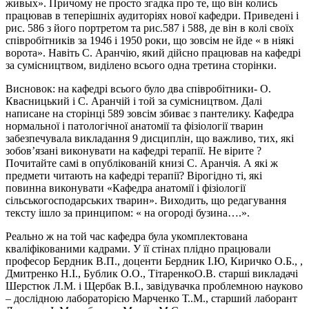
живых». Причому не просто згадка про те, що він колись
працював в теперішніх аудиторіях нової кафедри. Приведені і
рис. 586 з його портретом та рис.587 і 588, де він в колі своїх
співробітників за 1946 і 1950 роки, що зовсім не йде « в ніякі
ворота». Навіть С. Аранчію, який дійсно працював на кафедрі
за сумісництвом, виділено всього одна третина сторінки.
Висновок: на кафедрі всього було два співробітники- О.
Квасницький і С. Аранчій і той за сумісництвом. Далі
написане на сторінці 589 зовсім збиває з пантелику. Кафедра
нормальної і патологічної анатомії та фізіології тварин
забезпечувала викладання 9 дисциплін, що важливо, тих, які
зобов’язані виконувати на кафедрі терапії. Не вірите ?
Почитайте самі в опублікованій книзі С. Аранчія. А які ж
предмети читають на кафедрі терапії? Вірогідно ті, які
повинна виконувати «Кафедра анатомії і фізіології
сільськогосподарських тварин». Виходить, що редагування
тексту ішло за принципом: « на огороді бузина….».
Реально ж на той час кафедра була укомплектована
кваліфікованими кадрами. У її стінах плідно працювали
професор Бердник В.П., доценти Бердник І.Ю, Киричко О.Б., ,
Дмитренко Н.І., Бублик О.О., ТітаренкоО.В. старші викладачі
Шерстюк Л.М. і Щербак В.І., завідувачка проблемною науково
– дослідною лабораторією Марченко Т..М., старший лаборант