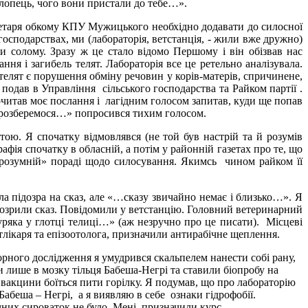
хлопець, чого вони пристали до тебе…».
таря обкому КПУ Мужицького необхідно додавати до силосної
господарствах, ми (лабораторія, ветстанція, - жили вже дружно)
и солому. Зразу ж це стало відомо Першому і він обізвав нас
ня і загибель телят. Лабораторія все це ретельно аналізувала.
телят є порушення обміну речовин у корів-матерів, спричинене,
подав в Управління сільського господарства та Райком партії .
очитав моє послання і лагідним голосом запитав, куди ще попав
мі розберемося…» попросився тихим голосом.
. Я спочатку відмовлявся (не той був настрій та й розумів
афія спочатку в обласній, а потім у районній газетах про те, що
«розумній» пораді щодо силосування. Якимсь чином райком її
підозра на сказ, але «…сказу звичайно немає і близько…». Я
ідозрили сказ. Повідомили у ветстанцію. Головний ветеринарний
ряка у глотці телиці…» (аж незручно про це писати). Місцеві
лікаря та епізоотолога, призначили антирабічне щеплення.
ного дослідження я умудрився скальпелем нанести собі рану,
и лише в мозку тільця Бабеша-Негрі та ставили біопробу на
 вакцини боїться пити горілку. Я подумав, що про лабораторію
Бабеша – Негрі, а я виявляю в себе ознаки гідрофобії.
чних сироваток не було. Мені призначили курс