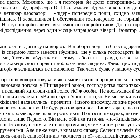
 на цього. Можливо, що і я повторив би долю попередника, я
держаних від професора В. Нікольського під час виконання дип
етлікар лабораторії - «лідер» попередніх подій, єхидно зая
зійшлись. Я ж залишився і, обстеживши господарство, на гори
 Наступної доби любувався реакцією співробітників. До цих пір 
і дослідження, через один місяць запрацював віварій і ізолятор, а
влення діагнозу на вібріоз. Від абортплодів із 6 господарст
ї, із спермою якого занесли збудника ще у кілька господарств 
ами, б’ють їх табуретками… тому і аборти ». Правда, не всі та
й фахівець своєї справи і доброзичлива людина. Фінал цих поді
аторія ж залишилася не поміченою. Так часто буває у нашому сус
рії використовували як заманеться його працівникам. Телефону
запланована поїздка у Шишацький район, господарства якого так
 писклявий категоричний голос тієї ж особи. Не дослухався її ха
Перший секретар : «Ви що, був п’яний вчора, як Ви могли кинути
іхікали і нахвалялись «провчити» і цього вискочку, як вже пров
лене господарство. Не буду розповідати все. Лише згадаю, що на 
но хвилювався, але більше розізлився. Навіть пошкодував, що н
і застав лише Першого. Він мене обійняв та почав «по-батьківсь
і не був комуністом, але стало зрозуміло, яким чином реалізуєт
еннями. Але я вже знав, з ким маю справу. Селекція членів бюро
ось один із співробітників «компетентної» організації старався 