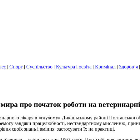
нес
|
Спорт
|
Суспільство
|
Культура і освіта
|
Кримінал
|
Здоров’я
мира про початок роботи на ветеринарні
инарного лікаря в «глухому» Диканьському районі Полтавської обл
емогу завдяки працелюбності, нестандартному мисленню, принцип
вня своїх знань і вміння застосувати їх на практиці.
 з’явився осіннього дня 1967 року. При собі мав диплом ве