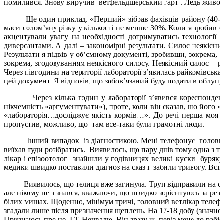
помилився. Знову виручив ветфельдшерський гарт . Ледь живого
Ще один приклад. «Перший» зібрав фахівців району (40-50 
маси солом’яну різку у кількості не менше 30%. Коли я зробив 
акцентували увагу на необхідності дотримуватись технології
диверсантами. А далі – закономірні результати. Силос неякісн
Результати я підвів у об’ємному документі, зробивши, зокрема
зокрема, згодовуванням неякісного силосу. Неякісний силос – 
Через півгодини на території лабораторії з’явилась райкомівс
цей документ. Я відповів, що зобов’язаний буду подати в облу
Через кілька годин у лабораторії з’явився кореспондент р
нікчемність «аргументувати»), проте, коли він сказав, що його 
«лабораторія…досліджує якість кормів…». До речі перша моя
пропустив, можливо, що там все-таки були грамотні люди.
Інший випадок із діагностикою. Мені телефонує головний ве
виїхав туди розібратись. Виявилось, що пару днів тому одна з
лікар і епізоотолог знайшли у годівницях великі куски буря
медики швидко поставили діагноз на сказ і забили тривогу. Вс
Виявилось, що телиця вже загинула. Труп відправили на скот
але нікому не зізнався, вважаючи, що швидко зорієнтуюсь за ре
білих мишах. Щоденно, мінімум тричі, головний ветлікар телефо
згадали лише після призначення щеплень. На 17-18 добу (значно 
Признаюсь про це І.Т. Нечвалю. Він зразу ж повіз мене до ра