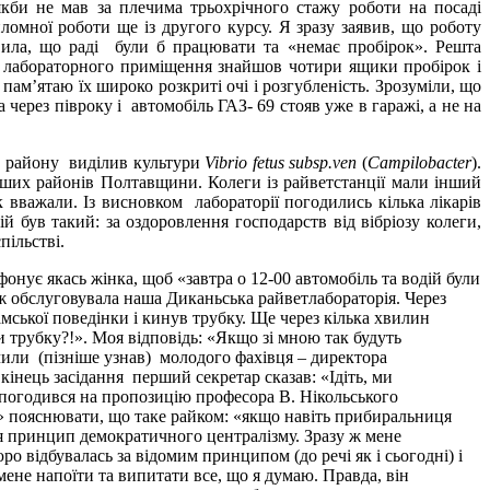
кби не мав за плечима трьохрічного стажу роботи на посаді
ломної роботи ще із другого курсу. Я зразу заявив, що роботу
вила, що раді були б працювати та «немає пробірок». Решта
щі лабораторного приміщення знайшов чотири ящики пробірок і
пам’ятаю їх широко розкриті очі і розгубленість. Зрозуміли, що
 через півроку і автомобіль ГАЗ- 69 стояв уже в гаражі, а не на
в району виділив культури
Vibrio fetus subsp.ven
(
Campilobacter
).
інших районів Полтавщини. Колеги із райветстанції мали інший
к вважали. Із висновком лабораторії погодились кілька лікарів
й був такий: за оздоровлення господарств від вібріозу колеги,
пільстві.
є якась жінка, щоб «завтра о 12-00 автомобіль та водій були
ож обслуговувала наша Диканьська райветлабораторія. Через
мської поведінки і кинув трубку. Ще через кілька хвилин
 трубку?!». Моя відповідь: «Якщо зі мною так будуть
чили (пізніше узнав) молодого фахівця – директора
кінець засідання перший секретар сказав: «Ідіть, ми
е погодився на пропозицію професора В. Нікольського
кі» пояснювати, що таке райком: «якщо навіть прибиральниця
ься принцип демократичного централізму. Зразу ж мене
 відбувалась за відомим принципом (до речі як і сьогодні) і
мене напоїти та випитати все, що я думаю. Правда, він