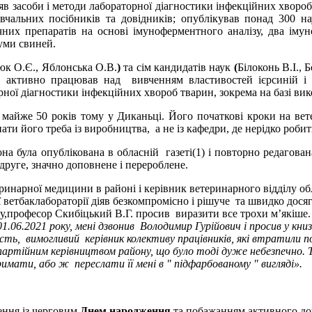
яв засоби і методи лабораторної діагностики інфекційних хвороб
навчальних посібників та довідників; опублікував понад 300 н
них препаратів на основі імуноферментного аналізу, два імуно
уми свиней.
юк О.Є., Яблонська О.В.
)
та сім кандидатів наук
(
Білоконь В.І.,
ктивно працював над вивченням властивостей ієрсиній і с
рної діагностики інфекційних хвороб тварин, зокрема на базі ви
50 років тому у Диканьці. Його початкові кроки на ветери
нати його треба із виробництва, а не із кафедри, де нерідко
ла опублікована в обласній газеті(1) і повторно редагована в
руге, значно доповнене і перероблене.
теринарної медицини в районі і керівник ветеринарного відділу 
 ветбаклабораторії діяв безкомпромісно і рішуче та швидко дося
віду,професор Скибіцький В.Г. просив виразити все трохи м’якіше
01.06.2021 року, мені дзвонив Володимир Гурійович і просив у к
ть, вимогливий керівник колективу працівників, які втратили по
 партійним керівництвом району, що було тоді дуже небезпечно.
имати, або ж переслати її мені в " підфарбованому " вигляді».
ння із черговим
Днем народження
та побажанням активного дов