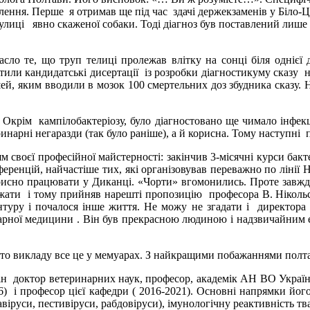
ення. Перше я отримав ще під час здачі держекзаменів у Біло-
иці явно скаженої собаки. Тоді діагноз був поставлений лише н
 що труп телиці пролежав влітку на сонці біля однієї доби
стили кандидатські дисертації із розробки діагностикуму сказ
й, яким вводили в мозок 100 смертельних доз збудника сказу. 
ім кампілобактеріозу, було діагностовано ще чимало інфекцій
инарні негаразди (так було раніше), а й корисна. Тому наступні
оєї професійної майстерності: закінчив 3-місячні курси бактер
еренцій, найчастіше тих, які організовував переважно по ліні
рисно працювати у Диканці. «Чорти» вгомонились. Проте завжди
ажати і тому прийняв нарешті пропозицію професора В. Нікольс
туру і почалося інше життя. Не можу не згадати і директора 
арної медицини . Він був прекрасною людиною і надзвичайним ен
то викладу все це у мемуарах. З найкращими побажаннями полт
ін доктор ветеринарних наук, професор, академік АН ВО Україн
2016) і професор цієї кафедри ( 2016-2021). Основні напрямки й
авіруси, пестивіруси, рабдовіруси), імунологічну реактивність 