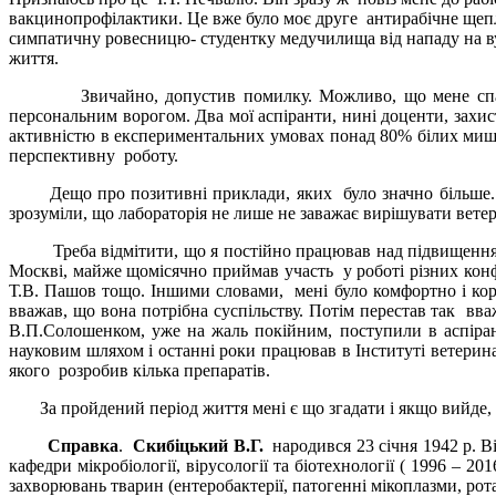
вакцинопрофілактики. Це вже було моє друге антирабічне щепл
симпатичну ровесницю- студентку медучилища від нападу на вул
життя.
Звичайно, допустив помилку. Можливо, що мене спасло те,
персональним ворогом. Два мої аспіранти, нині доценти, захи
активністю в експериментальних умовах понад 80% білих мише
перспективну роботу.
Дещо про позитивні приклади, яких було значно більше. Окр
зрозуміли, що лабораторія не лише не заважає вирішувати ветер
Треба відмітити, що я постійно працював над підвищенням св
Москві, майже щомісячно приймав участь у роботі різних конф
Т.В. Пашов тощо. Іншими словами, мені було комфортно і ко
вважав, що вона потрібна суспільству. Потім перестав так вв
В.П.Солошенком, уже на жаль покійним, поступили в аспіран
науковим шляхом і останні роки працював в Інституті ветерин
якого розробив кілька препаратів.
За пройдений період життя мені є що згадати і якщо вийде, 
Справка
.
Скибіцький В.Г.
народився 23 січня 1942 р. В
кафедри мікробіології, вірусології та біотехнології ( 1996 – 
захворювань тварин (ентеробактерії, патогенні мікоплазми, рот