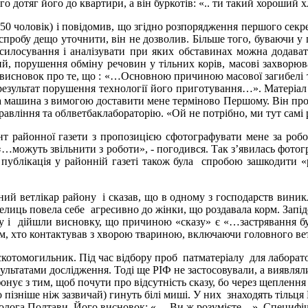
 дотяг його до квартири, а він буркотів: «.. ти такий хороший 
чоловік) і повідомив, що згідно розпорядження першого секре
спробу дещо уточнити, він не дозволив. Більше того, буваючи у 
 силосування і аналізувати при яких обставинах можна додават
ий, порушення обміну речовин у тільних корів, масові захворюван
, висновок про те, що : «…Основною причиною масової загибелі 
результат порушення технології його приготування…». Матеріал 
ька машина з вимогою доставити мене терміново Першому. Він пр
правління та облветбаклабораторію. «Ой не потрібно, ми тут са
айонної газети з пропозицією сфотографувати мене за роботою
«…можуть звільнити з роботи», - погодився. Так з’явилась фотогр
 публікація у районній газеті також була спробою зашкодити 
тлікар району і сказав, що в одному з господарств виникла 
 телиць повела себе агресивно до жінки, що роздавала корм. Зап
ку і дійшли висновку, що причиною «сказу» є «…застрявання бу
ім, хто контактував з хворою твариною, включаючи головного вет
омогильник. Під час відбору проб патматеріалу для лаборатор
зультатами дослідження. Тоді ще РІФ не застосовували, а виявлял
нує з тим, щоб почути про відсутність сказу, бо через щеплення
пізніше ніж зазвичай) гинуть білі миші. У них знаходять тільця 
біолога Полтави. Його висновок: «… Ви ж розумієте…». Специфі