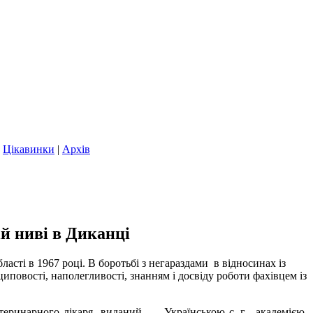
|
Цікавинки
|
Архів
й ниві в Диканці
асті в 1967 році. В боротьбі з негараздами в відносинах із
овості, наполегливості, знанням і досвіду роботи фахівцем із
теринарного лікаря, виданий Українською с.-г. академією,