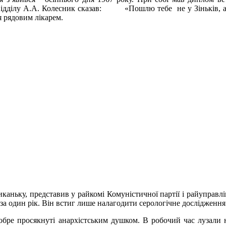
твідділу А.А. Колесник сказав: «Пошлю тебе не у Зіньків, а 
 рядовим лікарем.
ьку, представив у райкомі Комуністичної партії і райуправлінн
 за один рік. Він встиг лише налагодити серологічне дослідженн
ре просякнуті анархістським душком. В робочий час лузали на