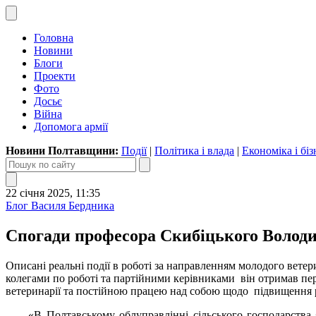
Головна
Новини
Блоги
Проекти
Фото
Досьє
Війна
Допомога армії
Новини Полтавщини:
Події
|
Політика і влада
|
Економіка і біз
22 січня 2025, 11:35
Блог Василя Бердника
Спогади професора Скибіцького Володи
Описані реальні події в роботі за направленням молодого ветер
колегами по роботі та партійними керівниками він отримав пер
ветеринарії та постійною працею над собою щодо підвищення рі
«В Полтавському облуправлінні сільського господарства я