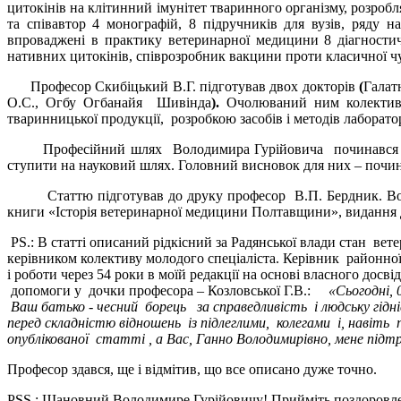
цитокінів на клітинний імунітет тваринного організму, розробл
та співавтор 4 монографій, 8 підручників для вузів, ряду 
впроваджені в практику ветеринарної медицини 8 діагностич
нативних цитокінів, співрозробник вакцини проти класичної ч
Професор Скибіцький В.Г. підготував двох докторів
(
Галат
О.С., Огбу Огбанайя Шивінда
).
Очолюваний ним колектив а
тваринницької продукції, розробкою засобів і методів лаборато
Професійний шлях Володимира Гурійовича починався майже 
ступити на науковий шлях. Головний висновок для них – почи
Статтю підготував до друку професор В.П. Бердник. Вона бу
книги «Історія ветеринарної медицини Полтавщини», видання д
PS.: В статті описаний рідкісний за Радянської влади стан ве
керівником колективу молодого спеціаліста. Керівник районної
і роботи через 54 роки в моїй редакції на основі власного дос
допомоги у дочки професора – Козловської Г.В.:
«Сьогодні, 
Ваш батько - чесний борець за справедливість і людську гідніс
перед складністю відношень із підлеглими, колегами і, навіть
опублікованої статті , а Вас, Ганно Володимирівно, мене підтр
Професор здався, ще і відмітив, що все описано дуже точно.
PSS.: Шановний Володимире Гурійовичу! Прийміть поздоровле