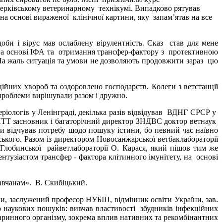
Церківському ветеринарному технікумі. Випадково рятував
а основі вираженої клінічної картини, яку запам’ятав на все
 і вірус мав ослаблену вірулентність. Сказ став для мене
у на основі ІФА та отримання трансфер-фактору з протективною
На жаль ситуація та умови не дозволяють продовжити зараз цю
них хвороб та оздоровлено господарств. Колеги з ветстанції
 проблеми вирішували разом і дружно.
іологів у Ленінграді, декілька разів відвідував ВДНГ СРСР у
ї НТТ засновник і багаторічний директор ЗНДВС доктор ветнаук
 відчував потребу щодо пошуку істини, бо певний час наївно
ького. Разом із директором Новосанжарської ветбаклабораторії
Глобинської райветлабораторії О. Карася, який пішов тим же
тузіастом трансфер - фактора клітинного імунітету, на основі
авчанам». В. Скибіцький.
и, заслужений професор НУБІП, відмінник освіти України, зав.
ого наукових пошуків: вивчав властивості збудників інфекційних
тваринного організму, зокрема вплив нативних та рекомбінантних