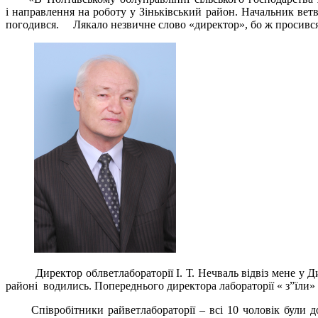
і направлення на роботу у Зіньківський район. Начальник ве
погодився. Лякало незвичне слово «директор», бо ж просився
Директор облветлабораторії І. Т. Нечваль відвіз мене у Дикан
районі водились. Попереднього директора лабораторії « з”їли»
Співробітники райветлабораторії – всі 10 чоловік були доб