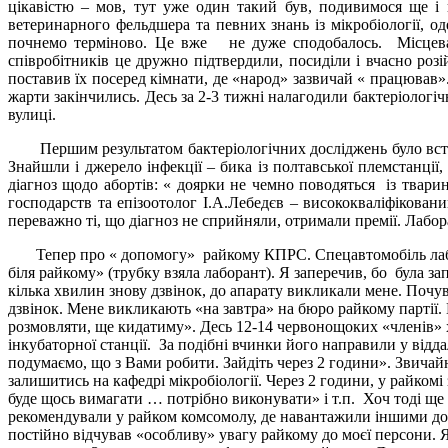
цікавістю – мов, тут уже один такий був, подивимося ще і
ветеринарного фельдшера та певних знань із мікробіології, о
почнемо терміново. Це вже не дуже сподобалось. Місцева в
співробітників це дружно підтвердили, посиділи і вчасно ро
поставив їх посеред кімнати, де «народ» зазвичай « працював».
жарти закінчились. Десь за 2-3 тижні налагодили бактеріологічн
вулиці.
Першим результатом бактеріологічних досліджень було встано
Знайшли і джерело інфекції – бика із полтавської племстанці
діагноз щодо абортів: « доярки не чемно поводяться із тварин
господарств та епізоотолог І.А.Лебедєв – висококваліфіковани
переважно ті, що діагноз не сприйняли, отримали премії. Лабор
Тепер про « допомогу» райкому КПРС. Спецавтомобіль лаборато
біля райкому» (трубку взяла лаборант). Я заперечив, бо була 
кілька хвилин знову дзвінок, до апарату викликали мене. Почув
дзвінок. Мене викликають «на завтра» на бюро райкому партії. 
розмовляти, ще кидатиму». Десь 12-14 червонощоких «членів» х
інкубаторної станції. За подібні вчинки його направили у відда
подумаємо, що з Вами робити. Зайдіть через 2 години». Звичай
залишитись на кафедрі мікробіології. Через 2 години, у райком
буде щось вимагати … потрібно виконувати» і т.п. Хоч тоді ще 
рекомендували у райком комсомолу, де навантажили іншими доруч
постійно відчував «особливу» увагу райкому до моєї персони. Як