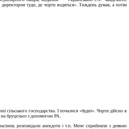
директором туди, де чорти водяться». Тиждень думав, а потім
і сільського господарства. І почалися «будні». Чорти дійсно в
я на бруцельоз з допомогою РА.
сіння, розповідали анекдоти і т.п. Мене сприйняли з деякою