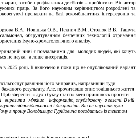
 тварин, засоби профілактики дисбіозів – пробіотики. Він автор
аукових праць. За його науковим керівництвом розроблені та
корегуючі препарати на базі рекомбінантних інтерферонів та
 Борзова В.А., Новіцька О.В., Пекнич В.М., Столюк В.В., Ташута
альмонел, обгрунтуванням безпечних технологій отримання
користання імуно-хроматологічного аналізу.
нарній ниві є повчальними для молодих людей, які хочуть
 робиться не наука, а лише дисертація.
 2025 році. Її включено в поки що не опублікований варіант
облсільгоспуправління його виправив, направивши туди
г бажаного результату. Але, прочитавши опис тодішнього життя
. Щоб зберегти « дух і букву статті» мені прийшлось просити
низі виразити м'якіше інформацію, опубліковану в газеті. В ній
чуття відповідальності і дисципліни. Він не опустив руки
 Тому я прошу Володимира Гурійовича погодитись із текстом
голіття і удачі в усіх Ваших починаннях!