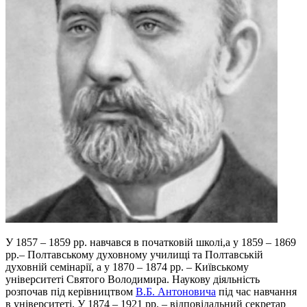
У 1857 – 1859 рр. навчався в початковій школі,а у 1859 – 1869
рр.– Полтавському духовному училищі та Полтавській
духовній семінарії, а у 1870 – 1874 рр. – Київському
університеті Святого Володимира. Наукову діяльність
розпочав під керівництвом
В.Б. Антоновича
під час навчання
в університеті. У 1874 – 1921 рр. – відповідальний секретар