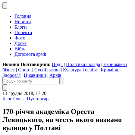
Головна
Новини
Блоги
Проекти
Фото
Досьє
Війна
Допомога армії
Новини Полтавщини:
Події
|
Політика і влада
|
Економіка і
бізнес
|
Спорт
|
Суспільство
|
Культура і освіта
|
Кримінал
|
Здоров’я
|
Цікавинки
|
Архів
13 грудня 2018, 17:20
Блог Олега Пустовгара
170-річчя академіка Ореста
Левицького, на честь якого названо
вулицю у Полтаві