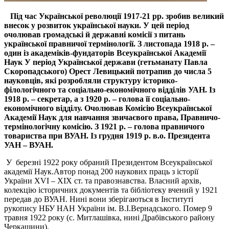
Під час Української революції 1917-21 рр. зробив великий
внесок у розвиток української науки. У цей період
очолював громадські й державні комісії з питань
української правничої термінології. З листопада 1918 р. –
один із академіків-фундаторів Всеукраїнської Академії
Наук У період Української держави (гетьманату Павла
Скоропадського) Орест Левицький потрапив до числа 5
науковців, які розробляли структуру історико-
філологічного та соціально-економічного відділів УАН. Із
1918 р. – секретар, а з 1920 р. – голова її соціально-
економічного відділу. Очолював Комісію Всеукраїнської
Академії Наук для навчання звичаєвого права, Правничо-
термінологічну комісію.
З 1921 р. – голова правничого
товариства при ВУАН. Із грудня 1919 р. в.о. Президента
УАН – ВУАН.
У березні 1922 року обраний Президентом Всеукраїнської
академії Наук.Автор понад 200 наукових праць з історії
України XVI – ХІХ ст. та правознавства. Власний архів,
колекцію історичних документів та бібліотеку вчений у 1921
передав до ВУАН. Нині вони зберігаються в Інституті
рукопису НБУ НАН України ім. В.І.Вернадського. Помер 9
травня 1922 року (с. Митлашівка, нині Драбівського району
Черкащини).