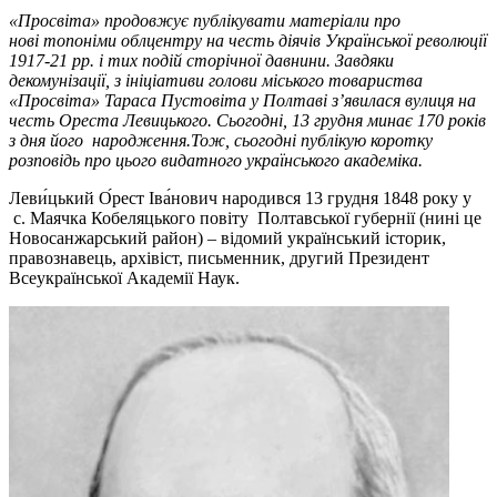
«Просвіта» продовжує публікувати матеріали про
нові топоніми облцентру на честь діячів Української революції
1917-21 рр. і тих подій сторічної давнини. Завдяки
декомунізації, з ініціативи голови міського товариства
«Просвіта» Тараса Пустовіта у Полтаві з’явилася вулиця на
честь Ореста Левицького. Сьогодні, 13 грудня минає 170 років
з дня його народження.Тож, сьогодні публікую коротку
розповідь про цього видатного українського академіка.
Леви́цький О́рест Іва́нович
народився 13 грудня 1848 року у
с. Маячка Кобеляцького повіту Полтавської губернії (нині це
Новосанжарський район) – відомий український історик,
правознавець, архівіст, письменник, другий Президент
Всеукраїнської Академії Наук.