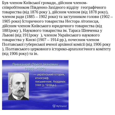
Був членом Київської громади, дійсним членом-
співробітником Південно-Західного відділу географічного
товариства (від 1876 року ), дійсним членом (від 1878 року),
членом ради (1885 – 1902 роки) та заступником голови (1902 –
1905 роки) Історичного товариства Нестора літописця,
дійсним членом Київського юридичного товариства (від
1881року ), Наукового товариства ім. Тараса Шевченка у
Львові (від 1911року ), членом Українського наукового
товариства у Києві (1907 – 1914 рр.), почесним членом
Полтавської губернської вченої архівної комісії (від 1906 року
), Полтавського церковного історико-археологічного комітету
(від 1906 року) та ін.