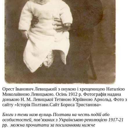
Орест Іванович Левицький з онукою і хрещеницею Наталією
Миколаївною Левицькою. Осінь 1912 р. Фотографія надана
донькою Н. М. Левицької Тетяною Юріївною Арнольд. Фото з
сайту «Історія Полтави.Сайт Бориса Тристанова»
Блоги з теми назв вулиць Полтави на честь подій або
особистостей, пов’язаних з Українською революцією 1917-21
рр. можна прочитати за посиланнями нижче