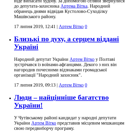
ніде випасати худобу. За допомогою селяни звернулися
до депутата-захисника
Артема Вітка
. Народний
обранець днями відвідав Кустолово-Суходілку
Машівського району.
17 липня 2019, 12:41
|
Артем Вітко
0
Близькі по духу, а серцем віддані
Україні
Народний депутат України
Артем Вітко
у Полтаві
зустрічався із воїнами-афганцями. Декого з них він
нагородив почесними відзнаками громадської
організації "Народний захисник".
17 липня 2019, 09:13
|
Артем Вітко
0
Люди – найцінніше багатство
України!
У Чутівському районі кандидат у народні депутати
України
Артем Вітко
представив місцевим мешканцям
свою передвиборчу програму.