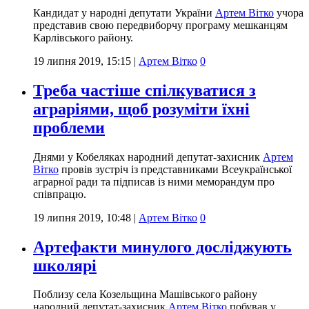
Кандидат у народні депутати України
Артем Вітко
учора
представив свою передвиборчу програму мешканцям
Карлівського району.
19 липня 2019, 15:15
|
Артем Вітко
0
Треба частіше спілкуватися з
аграріями, щоб розуміти їхні
проблеми
Днями у Кобеляках народний депутат-захисник
Артем
Вітко
провів зустріч із представниками Всеукраїнської
аграрної ради та підписав із ними меморандум про
співпрацю.
19 липня 2019, 10:48
|
Артем Вітко
0
Артефакти минулого досліджують
школярі
Поблизу села Козельщина Машівського району
народний депутат-захисник
Артем Вітко
побував у