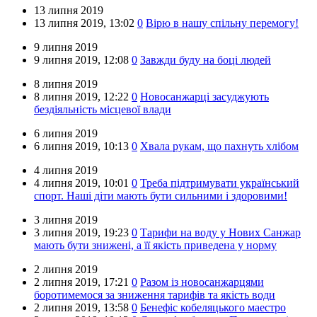
13 липня 2019
13 липня 2019,
13:02
0
Вірю в нашу спільну перемогу!
9 липня 2019
9 липня 2019,
12:08
0
Завжди буду на боці людей
8 липня 2019
8 липня 2019,
12:22
0
Новосанжарці засуджують
бездіяльність місцевої влади
6 липня 2019
6 липня 2019,
10:13
0
Хвала рукам, що пахнуть хлібом
4 липня 2019
4 липня 2019,
10:01
0
Треба підтримувати український
спорт. Наші діти мають бути сильними і здоровими!
3 липня 2019
3 липня 2019,
19:23
0
Тарифи на воду у Нових Санжар
мають бути знижені, а її якість приведена у норму
2 липня 2019
2 липня 2019,
17:21
0
Разом із новосанжарцями
боротимемося за зниження тарифів та якість води
2 липня 2019,
13:58
0
Бенефіс кобеляцького маестро