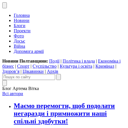
Головна
Новини
Блоги
Проекти
Фото
Досьє
Війна
Допомога армії
Новини Полтавщини:
Події
|
Політика і влада
|
Економіка і
бізнес
|
Спорт
|
Суспільство
|
Культура і освіта
|
Кримінал
|
Здоров’я
|
Цікавинки
|
Архів
Блог Артема Вітка
Всі автори
Маємо перемогти, щоб подолати
негаразди і примножити наші
спільні здобутки!