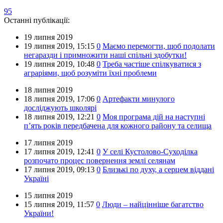
95
Останні публікації:
19 липня 2019
19 липня 2019,
15:15
0
Маємо перемогти, щоб подолати
негаразди і примножити наші спільні здобутки!
19 липня 2019,
10:48
0
Треба частіше спілкуватися з
аграріями, щоб розуміти їхні проблеми
18 липня 2019
18 липня 2019,
17:06
0
Артефакти минулого
досліджують школярі
18 липня 2019,
12:21
0
Моя програма дій на наступні
п’ять років передбачена для кожного району та селища
17 липня 2019
17 липня 2019,
12:41
0
У селі Кустолово-Суходілка
розпочато процес повернення землі селянам
17 липня 2019,
09:13
0
Близькі по духу, а серцем віддані
Україні
15 липня 2019
15 липня 2019,
11:57
0
Люди – найцінніше багатство
України!