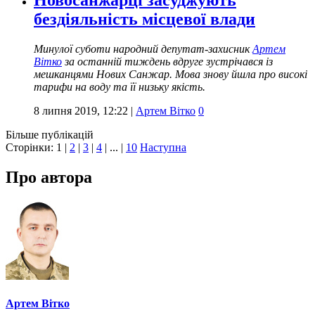
Новосанжарці засуджують
бездіяльність місцевої влади
Минулої суботи народний депутат-захисник
Артем
Вітко
за останній тиждень вдруге зустрічався із
мешканцями Нових Санжар. Мова знову йшла про високі
тарифи на воду та її низьку якість.
8 липня 2019, 12:22
|
Артем Вітко
0
Більше публікацій
Сторінки:
1
|
2
|
3
|
4
| ... |
10
Наступна
Про автора
Артем Вітко