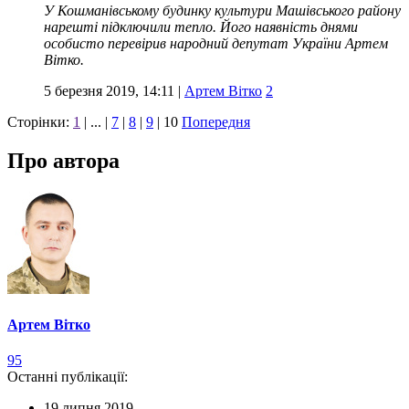
У Кошманівському будинку культури Машівського району
нарешті підключили тепло. Його наявність днями
особисто перевірив народний депутат України Артем
Вітко.
5 березня 2019, 14:11
|
Артем Вітко
2
Сторінки:
1
| ... |
7
|
8
|
9
|
10
Попередня
Про автора
Артем Вітко
95
Останні публікації:
19 липня 2019