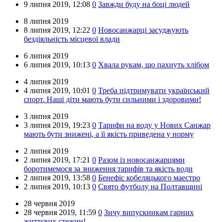
9 липня 2019,
12:08
0
Завжди буду на боці людей
8 липня 2019
8 липня 2019,
12:22
0
Новосанжарці засуджують
бездіяльність місцевої влади
6 липня 2019
6 липня 2019,
10:13
0
Хвала рукам, що пахнуть хлібом
4 липня 2019
4 липня 2019,
10:01
0
Треба підтримувати український
спорт. Наші діти мають бути сильними і здоровими!
3 липня 2019
3 липня 2019,
19:23
0
Тарифи на воду у Нових Санжар
мають бути знижені, а її якість приведена у норму
2 липня 2019
2 липня 2019,
17:21
0
Разом із новосанжарцями
боротимемося за зниження тарифів та якість води
2 липня 2019,
13:58
0
Бенефіс кобеляцького маестро
2 липня 2019,
10:13
0
Свято футболу на Полтавщині
28 червня 2019
28 червня 2019,
11:59
0
Зичу випускникам гарних
життєвих стежин!