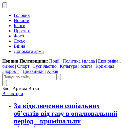
Головна
Новини
Блоги
Проекти
Фото
Досьє
Війна
Допомога армії
Новини Полтавщини:
Події
|
Політика і влада
|
Економіка і
бізнес
|
Спорт
|
Суспільство
|
Культура і освіта
|
Кримінал
|
Здоров’я
|
Цікавинки
|
Архів
Блог Артема Вітка
Всі автори
За відключення соціальних
об’єктів від газу в опалювальний
період – кримінальну