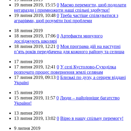
19 липня 2019,
15:15
0
Маємо перемогти, щоб подолати
негаразди і примножити наші спільні здобутки!
19 липня 2019,
10:48
0
Треба частіше спілкуватися з
аграріями, щоб розуміти їхні проблеми
18 липня 2019
18 липня 2019,
17:06
0
Артефакти минулого
досліджують школярі
18 липня 2019,
12:21
0
Моя програма дій на наступні
п’ять років передбачена для кожного району та селища
17 липня 2019
17 липня 2019,
12:41
0
У селі Кустолово-Суходілка
розпочато процес повернення землі селянам
17 липня 2019,
09:13
0
Близькі по духу, а серцем віддані
Україні
15 липня 2019
15 липня 2019,
11:57
0
Люди – найцінніше багатство
України!
13 липня 2019
13 липня 2019,
13:02
0
Вірю в нашу спільну перемогу!
9 липня 2019