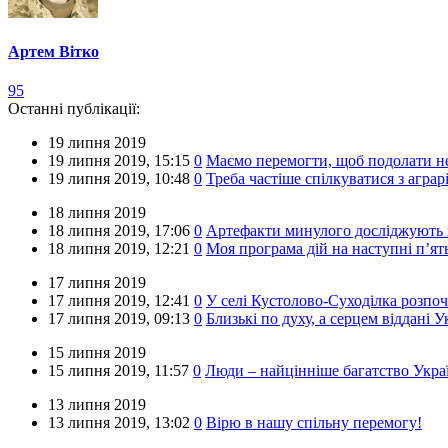
Артем Вітко
95
Останні публікації:
19 липня 2019
19 липня 2019,
15:15
0
Маємо перемогти, щоб подолати не
19 липня 2019,
10:48
0
Треба частіше спілкуватися з аграр
18 липня 2019
18 липня 2019,
17:06
0
Артефакти минулого досліджують 
18 липня 2019,
12:21
0
Моя програма дій на наступні п’ят
17 липня 2019
17 липня 2019,
12:41
0
У селі Кустолово-Суходілка розпо
17 липня 2019,
09:13
0
Близькі по духу, а серцем віддані У
15 липня 2019
15 липня 2019,
11:57
0
Люди – найцінніше багатство Укра
13 липня 2019
13 липня 2019,
13:02
0
Вірю в нашу спільну перемогу!