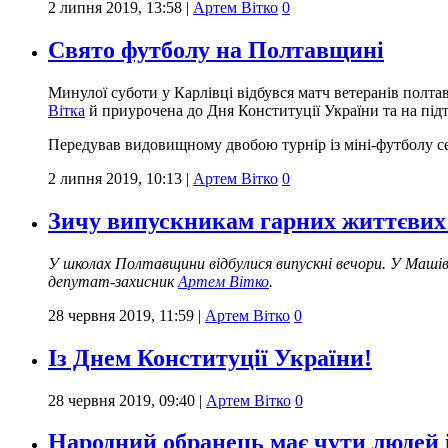
2 липня 2019, 13:58
|
Артем Вітко
0
Свято футболу на Полтавщині
Минулої суботи у Карлівці відбувся матч ветеранів полтав
Вітка
й приурочена до Дня Конституції України та на підт
Передував видовищному двобою турнір із міні-футболу с
2 липня 2019, 10:13
|
Артем Вітко
0
Зичу випускникам гарних життєвих
У школах Полтавщини відбулися випускні вечори. У Машівс
депутат-захисник
Артем Вітко
.
28 червня 2019, 11:59
|
Артем Вітко
0
Із Днем Конституції України!
28 червня 2019, 09:40
|
Артем Вітко
0
Народний обранець має чути людей і