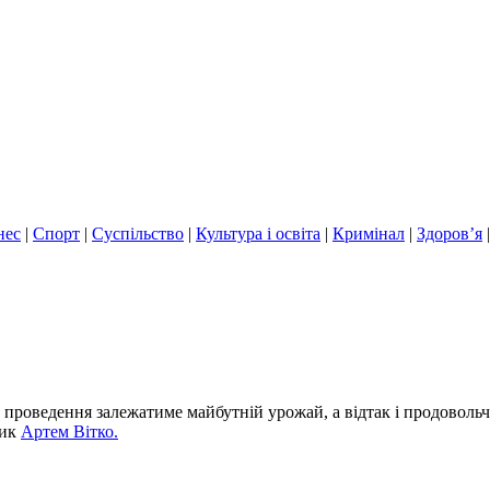
нес
|
Спорт
|
Суспільство
|
Культура і освіта
|
Кримінал
|
Здоров’я
 проведення залежатиме майбутній урожай, а відтак і продовольч
ник
Артем Вітко.