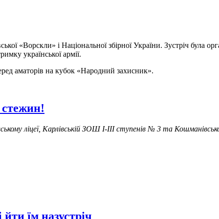
ської «Ворскли» і Національної збірної України. Зустріч була о
римку української армії.
еред аматорів на кубок «Народний захисник».
 стежин!
ькому ліцеї, Карлівській ЗОШ І-ІІІ ступенів № 3 та Кошманівськ
 йти їм назустріч