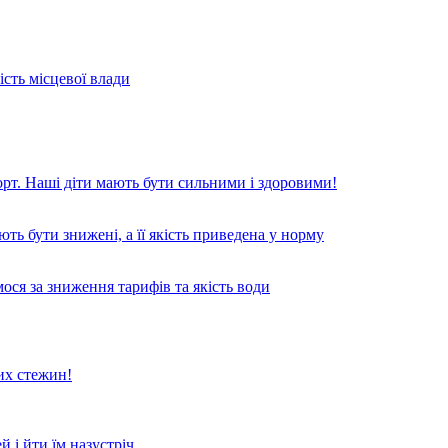
сть місцевої влади
рт. Наші діти мають бути сильними і здоровими!
ь бути знижені, а її якість приведена у норму
ся за зниження тарифів та якість води
их стежин!
 і йти їм назустріч