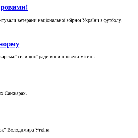
оровими!
нтували ветерани національної збірної України з футболу.
 норму
жарської селищної ради вони провели мітинг.
их Санжарах.
нок” Володимира Уткіна.