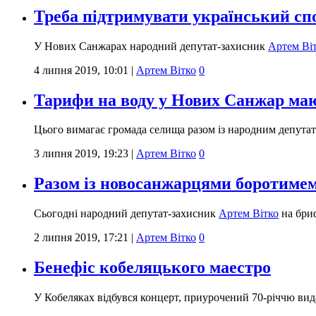
Треба підтримувати український спо
У Нових Санжарах народний депутат-захисник
Артем Ві
4 липня 2019, 10:01
|
Артем Вітко
0
Тарифи на воду у Нових Санжар мают
Цього вимагає громада селища разом із народним депут
3 липня 2019, 19:23
|
Артем Вітко
0
Разом із новосанжарцями боротимем
Сьогодні народний депутат-захисник
Артем Вітко
на бриф
2 липня 2019, 17:21
|
Артем Вітко
0
Бенефіс кобеляцького маестро
У Кобеляках відбувся концерт, приурочений 70-річчю вид