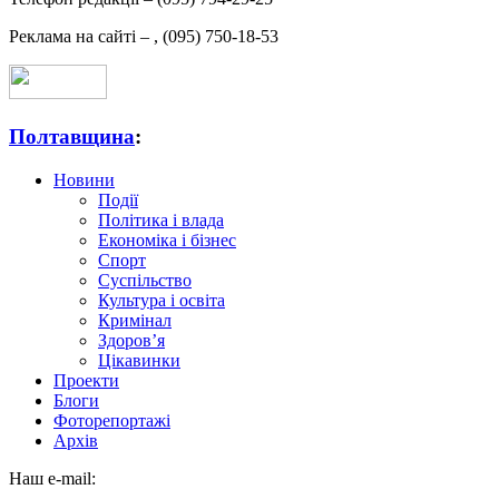
Реклама на сайті –
,
(095) 750-18-53
Полтавщина
:
Новини
Події
Політика і влада
Економіка і бізнес
Спорт
Суспільство
Культура і освіта
Кримінал
Здоров’я
Цікавинки
Проекти
Блоги
Фоторепортажі
Архів
Наш e-mail: