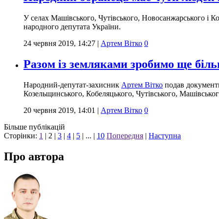
У селах Машівського, Чутівського, Новосанжарського і 
народного депутата України.
24 червня 2019, 14:27
|
Артем Вітко
0
Разом із земляками зробимо ще біль
Народний-депутат-захисник
Артем Вітко
подав документи
Козельщинського, Кобеляцького, Чутівського, Машівськог
20 червня 2019, 14:01
|
Артем Вітко
0
Більше публікацій
Сторінки:
1
|
2
|
3
|
4
|
5
| ... |
10
Попередня
|
Наступна
Про автора