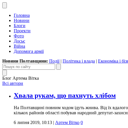
Головна
Новини
Блоги
Проекти
Фото
Досьє
Війна
Допомога армії
Новини Полтавщини:
Події
|
Політика і влада
|
Економіка і біз
Блог Артема Вітка
Всі автори
Хвала рукам, що пахнуть хлібом
На Полтавщині повним ходом ідуть жнива. Від їх вдалого
кількох районів області побував народний депутат-захис
6 липня 2019, 10:13
|
Артем Вітко
0