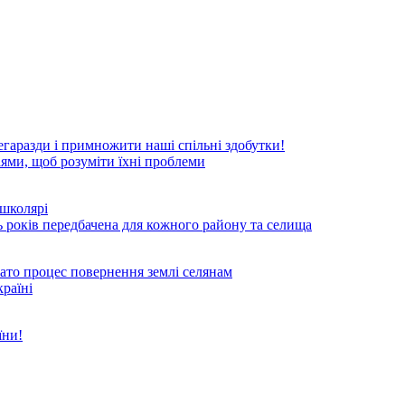
гаразди і примножити наші спільні здобутки!
іями, щоб розуміти їхні проблеми
школярі
ь років передбачена для кожного району та селища
чато процес повернення землі селянам
країні
їни!