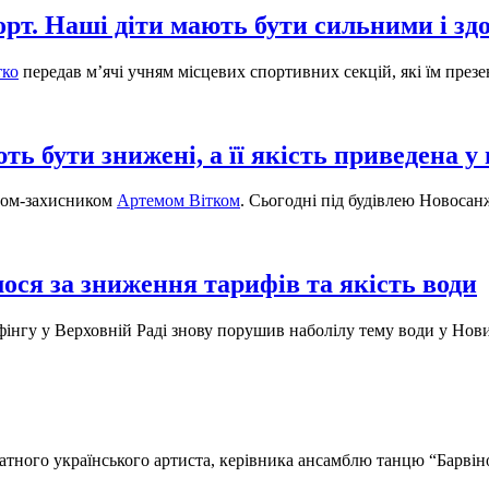
рт. Наші діти мають бути сильними і зд
тко
передав м’ячі учням місцевих спортивних секцій, які їм презе
ь бути знижені, а її якість приведена у
атом-захисником
Артемом Вітком
. Сьогодні під будівлею Новосан
ося за зниження тарифів та якість води
інгу у Верховній Раді знову порушив наболілу тему води у Нов
атного українського артиста, керівника ансамблю танцю “Барві