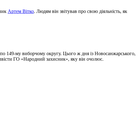
сник
Артем Вітко
. Людям він звітував про свою діяльність, як
по 149-му виборчому округу. Цього ж дня із Новосанжарського,
тивісти ГО «Народний захисник», яку він очолює.