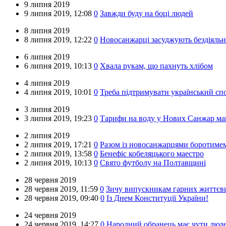
9 липня 2019
9 липня 2019,
12:08
0
Завжди буду на боці людей
8 липня 2019
8 липня 2019,
12:22
0
Новосанжарці засуджують бездіяльні
6 липня 2019
6 липня 2019,
10:13
0
Хвала рукам, що пахнуть хлібом
4 липня 2019
4 липня 2019,
10:01
0
Треба підтримувати український спо
3 липня 2019
3 липня 2019,
19:23
0
Тарифи на воду у Нових Санжар мают
2 липня 2019
2 липня 2019,
17:21
0
Разом із новосанжарцями боротимемо
2 липня 2019,
13:58
0
Бенефіс кобеляцького маестро
2 липня 2019,
10:13
0
Свято футболу на Полтавщині
28 червня 2019
28 червня 2019,
11:59
0
Зичу випускникам гарних життєв
28 червня 2019,
09:40
0
Із Днем Конституції України!
24 червня 2019
24 червня 2019,
14:27
0
Народний обранець має чути людей