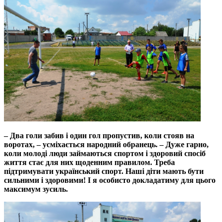
– Два голи забив і один гол пропустив, коли стояв на
воротах, – усміхається народний обранець. – Дуже гарно,
коли молоді люди займаються спортом і здоровий спосіб
життя стає для них щоденним правилом. Треба
підтримувати український спорт. Наші діти мають бути
сильними і здоровими! І я особисто докладатиму для цього
максимум зусиль.