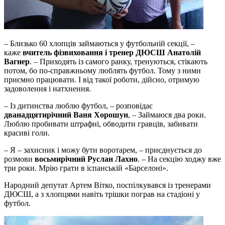
– Близько 60 хлопців займаються у футбольній секції, –
каже
вчитель фізвиховання і тренер ДЮСШ Анатолій
Вагнер
. – Приходять із самого ранку, тренуються, стікають
потом, бо по-справжньому люблять футбол. Тому з ними
приємно працювати. І від такої роботи, дійсно, отримую
задоволення і натхнення.
– Із дитинства люблю футбол, – розповідає
дванадцятирічний Ваня Хорошун
, – Займаюся два роки.
Люблю пробивати штрафні, обводити гравців, забивати
красиві голи.
– Я – захисник і можу бути воротарем, – приєднується до
розмови
восьмирічний Руслан Лахно
. – На секцію ходжу вже
три роки. Мрію грати в іспанській «Барселоні».
Народний депутат Артем Вітко, поспілкувався із тренерами
ДЮСШ, а з хлопцями навіть трішки пограв на стадіоні у
футбол.