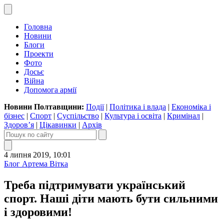
Головна
Новини
Блоги
Проекти
Фото
Досьє
Війна
Допомога армії
Новини Полтавщини:
Події
|
Політика і влада
|
Економіка і
бізнес
|
Спорт
|
Суспільство
|
Культура і освіта
|
Кримінал
|
Здоров’я
|
Цікавинки
|
Архів
4 липня 2019, 10:01
Блог Артема Вітка
Треба підтримувати український
спорт. Наші діти мають бути сильними
і здоровими!