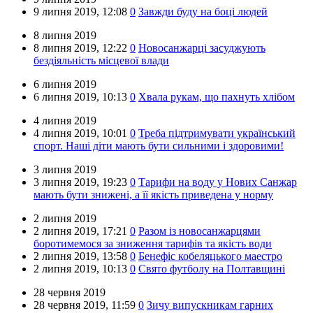
9 липня 2019,
12:08
0
Завжди буду на боці людей
8 липня 2019
8 липня 2019,
12:22
0
Новосанжарці засуджують
бездіяльність місцевої влади
6 липня 2019
6 липня 2019,
10:13
0
Хвала рукам, що пахнуть хлібом
4 липня 2019
4 липня 2019,
10:01
0
Треба підтримувати український
спорт. Наші діти мають бути сильними і здоровими!
3 липня 2019
3 липня 2019,
19:23
0
Тарифи на воду у Нових Санжар
мають бути знижені, а її якість приведена у норму
2 липня 2019
2 липня 2019,
17:21
0
Разом із новосанжарцями
боротимемося за зниження тарифів та якість води
2 липня 2019,
13:58
0
Бенефіс кобеляцького маестро
2 липня 2019,
10:13
0
Свято футболу на Полтавщині
28 червня 2019
28 червня 2019,
11:59
0
Зичу випускникам гарних