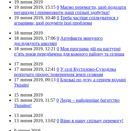
19 липня 2019
19 липня 2019,
15:15
0
Маємо перемогти, щоб подолати
негаразди і примножити наші спільні здобутки!
19 липня 2019,
10:48
0
Треба частіше спілкуватися з
аграріями, щоб розуміти їхні проблеми
18 липня 2019
18 липня 2019,
17:06
0
Артефакти минулого
досліджують школярі
18 липня 2019,
12:21
0
Моя програма дій на наступні
п’ять років передбачена для кожного району та селища
17 липня 2019
17 липня 2019,
12:41
0
У селі Кустолово-Суходілка
розпочато процес повернення землі селянам
17 липня 2019,
09:13
0
Близькі по духу, а серцем віддані
Україні
15 липня 2019
15 липня 2019,
11:57
0
Люди – найцінніше багатство
України!
13 липня 2019
13 липня 2019,
13:02
0
Вірю в нашу спільну перемогу!
9 липня 2019