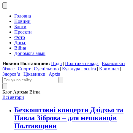
Головна
Новини
Блоги
Проекти
Фото
Досьє
Війна
Допомога армії
Новини Полтавщини:
Події
|
Політика і влада
|
Економіка і
бізнес
|
Спорт
|
Суспільство
|
Культура і освіта
|
Кримінал
|
Здоров’я
|
Цікавинки
|
Архів
Блог Артема Вітка
Всі автори
Безкоштовні концерти Дзідзьо та
Павла Зіброва – для мешканців
Полтавщини