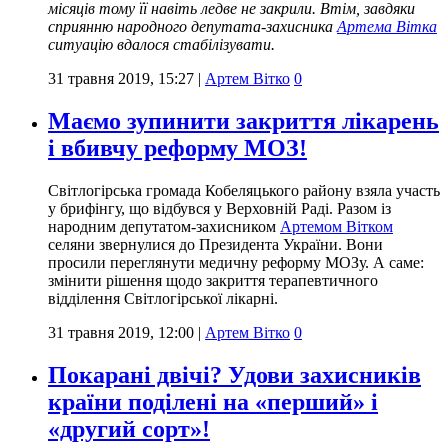
місяців тому її навіть ледве не закрили. Втім, завдяки
сприянню народного депутата-захисника
Артема Вітка
ситуацію вдалося стабілізувати.
31 травня 2019, 15:27
|
Артем Вітко
0
Маємо зупинити закриття лікарень
і вбивчу реформу МОЗ!
Світлогірська громада Кобеляцького району взяла участь
у брифінгу, що відбувся у Верховній Раді. Разом із
народним депутатом-захисником
Артемом Вітком
селяни звернулися до Президента України. Вони
просили переглянути медичну реформу МОЗу. А саме:
змінити рішення щодо закриття терапевтичного
відділення Світлогірської лікарні.
31 травня 2019, 12:00
|
Артем Вітко
0
Покарані двічі? Удови захисників
країни поділені на «перший» і
«другий сорт»!