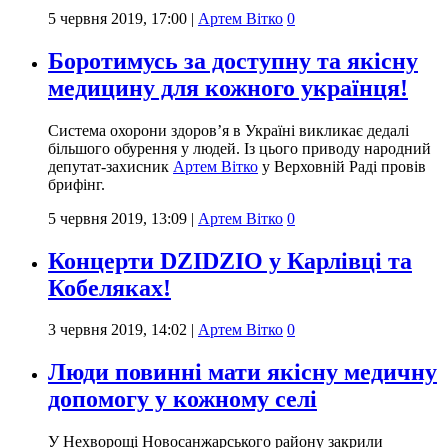
5 червня 2019, 17:00
|
Артем Вітко
0
Боротимусь за доступну та якісну
медицину для кожного українця!
Система охорони здоров’я в Україні викликає дедалі
більшого обурення у людей. Із цього приводу народний
депутат-захисник
Артем Вітко
у Верховній Раді провів
брифінг.
5 червня 2019, 13:09
|
Артем Вітко
0
Концерти DZIDZIO у Карлівці та
Кобеляках!
3 червня 2019, 14:02
|
Артем Вітко
0
Люди повинні мати якісну медичну
допомогу у кожному селі
У Нехворощі Новосанжарського району закрили