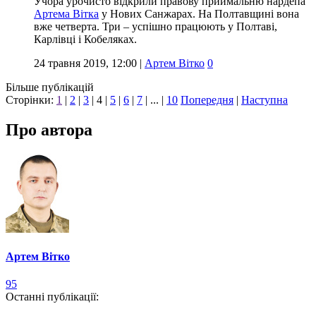
Учора урочисто відкрили правову приймальню нардепа
Артема Вітка
у Нових Санжарах. На Полтавщині вона
вже четверта. Три – успішно працюють у Полтаві,
Карлівці і Кобеляках.
24 травня 2019, 12:00
|
Артем Вітко
0
Більше публікацій
Сторінки:
1
|
2
|
3
|
4
|
5
|
6
|
7
| ... |
10
Попередня
|
Наступна
Про автора
Артем Вітко
95
Останні публікації: