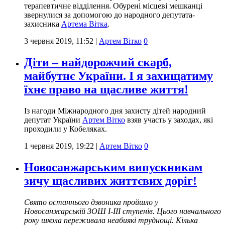
терапевтичне відділення. Обурені місцеві мешканці
звернулися за допомогою до народного депутата-
захисника
Артема Вітка
.
3 червня 2019, 11:52
|
Артем Вітко
0
Діти – найдорожчий скарб,
майбутнє України. І я захищатиму
їхнє право на щасливе життя!
Із нагоди Міжнародного дня захисту дітей народний
депутат України
Артем Вітко
взяв участь у заходах, які
проходили у Кобеляках.
1 червня 2019, 19:22
|
Артем Вітко
0
Новосанжарським випускникам
зичу щасливих життєвих доріг!
Свято останнього дзвоника пройшло у
Новосанжарській ЗОШ І-ІІІ ступенів. Цього навчального
року школа переживала неабиякі труднощі. Кілька