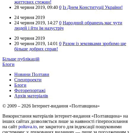
життєвих стежин!
28 червня 2019,
09:40
0
Із Днем Конституції України!
24 червня 2019
24 червня 2019,
14:27
0
Народний обранець має чути
людей і йти їм назустріч
20 червня 2019
20 червня 2019,
14:01
0
Разом із земляками зробимо ще
більше добрих справ!
Більше публікацій
Блоги
Новини Полтави
Спецпроекти
Блоги
Фоторепортажі
Архів матеріалів
© 2009 – 2026 Інтернет-видання «Полтавщина»
Використання матеріалів інтернет-видання «Полтавщина» на
інших сайтах дозволяється лише за наявності гіперпосилання
на сайт
poltava.to
, не закритого для індексації пошуковими
системами; у друкованих виданнях — лише за погодженням з