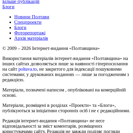
Більше публікацій
Блоги
Новини Полтави
Спецпроекти
Блоги
Фоторепортажі
Архів матеріалів
© 2009 – 2026 Інтернет-видання «Полтавщина»
Використання матеріалів інтернет-видання «Полтавщина» на
інших сайтах дозволяється лише за наявності гіперпосилання
на сайт
poltava.to
, не закритого для індексації пошуковими
системами; у друкованих виданнях — лише за погодженням з
редакцією.
Матеріали, позначені написом
, опубліковані на комерційній
основі.
Матеріали, розміщені в розділах «Проекти» та «Блоги»,
публікуються за ініціативи сторонніх осіб і не є редакційними.
Редакція інтернет-видання «Полтавщина» не несе
відповідальності за зміст коментарів, розміщених
користувачами сайту. Редакція не завжди поділяє погляди