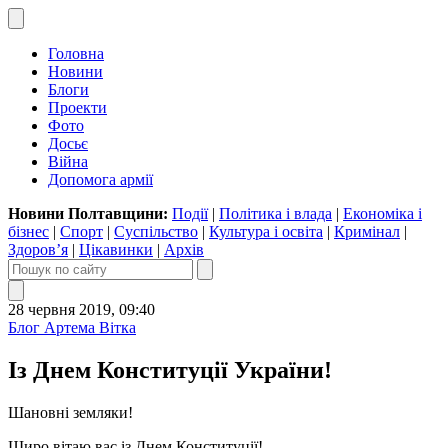
Головна
Новини
Блоги
Проекти
Фото
Досьє
Війна
Допомога армії
Новини Полтавщини:
Події
|
Політика і влада
|
Економіка і
бізнес
|
Спорт
|
Суспільство
|
Культура і освіта
|
Кримінал
|
Здоров’я
|
Цікавинки
|
Архів
28 червня 2019, 09:40
Блог Артема Вітка
Із Днем Конституції України!
Шановні земляки!
Щиро вітаю вас із Днем Конституції!