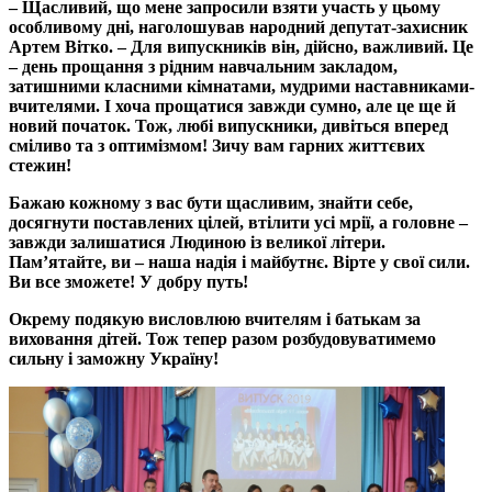
– Щасливий, що мене запросили взяти участь у цьому
особливому дні, наголошував народний депутат-захисник
Артем Вітко. – Для випускників він, дійсно, важливий. Це
– день прощання з рідним навчальним закладом,
затишними класними кімнатами, мудрими наставниками-
вчителями. І хоча прощатися завжди сумно, але це ще й
новий початок. Тож, любі випускники, дивіться вперед
сміливо та з оптимізмом! Зичу вам гарних життєвих
стежин!
Бажаю кожному з вас бути щасливим, знайти себе,
досягнути поставлених цілей, втілити усі мрії, а головне –
завжди залишатися Людиною із великої літери.
Пам’ятайте, ви – наша надія і майбутнє. Вірте у свої сили.
Ви все зможете! У добру путь!
Окрему подякую висловлюю вчителям і батькам за
виховання дітей. Тож тепер разом розбудовуватимемо
сильну і заможну Україну!