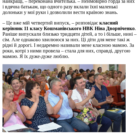
найкращі, – переконана вчителька. – Неймовірно горда за них
і вдячна батькам, що одного разу вклали їхні маленькі
долоньки у мої руки і дозволили вести країною знань.
– Це вже мій четвертий випуск, – розповідає
класний
керівник 11 класу Кошманівського НВК Ніна Дворніченко
.
Раніше випускали близько тридцяти дітей, а то і більше, нині –
сім. Але однаково хвилююся за них. Ці діти для мене такі ж
рідні й дорогі. І недаремно називали мене класною мамою. За
роки, котрі з ними провела – стала для них, справді, другою
мамою. Я їх дуже-дуже люблю.