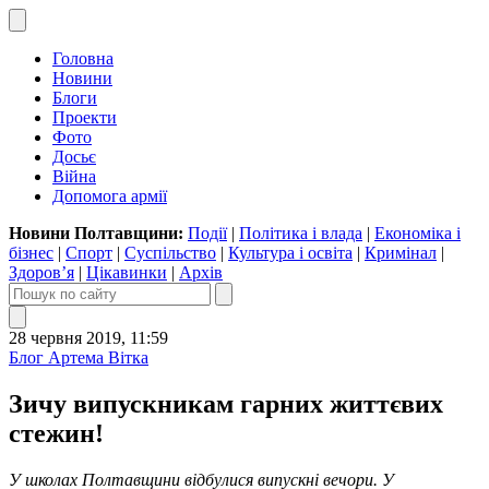
Головна
Новини
Блоги
Проекти
Фото
Досьє
Війна
Допомога армії
Новини Полтавщини:
Події
|
Політика і влада
|
Економіка і
бізнес
|
Спорт
|
Суспільство
|
Культура і освіта
|
Кримінал
|
Здоров’я
|
Цікавинки
|
Архів
28 червня 2019, 11:59
Блог Артема Вітка
Зичу випускникам гарних життєвих
стежин!
У школах Полтавщини відбулися випускні вечори. У