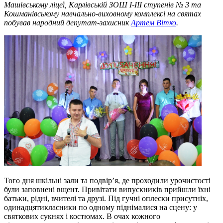
Машівському ліцеї, Карлівській ЗОШ І-ІІІ ступенів № 3 та
Кошманівському навчально-виховному комплексі на святах
побував народний депутат-захисник
Артем Вітко
.
Того дня шкільні зали та подвір’я, де проходили урочистості
були заповнені вщент. Привітати випускників прийшли їхні
батьки, рідні, вчителі та друзі. Під гучні оплески присутніх,
одинадцятикласники по одному піднімалися на сцену: у
святкових сукнях і костюмах. В очах кожного