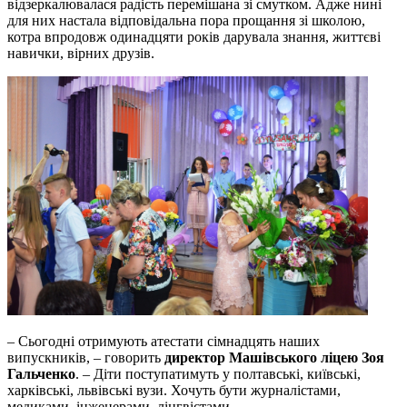
відзеркалювалася радість перемішана зі смутком. Адже нині
для них настала відповідальна пора прощання зі школою,
котра впродовж одинадцяти років дарувала знання, життєві
навички, вірних друзів.
– Сьогодні отримують атестати сімнадцять наших
випускників, – говорить
директор Машівського ліцею Зоя
Гальченко
. – Діти поступатимуть у полтавські, київські,
харківські, львівські вузи. Хочуть бути журналістами,
медиками, інженерами, лінгвістами.