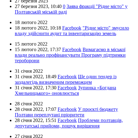
27 березня 2023
27 березня 2023,
10:40
0
Заява фракції "Рідне місто" у
Полтавській міській раді
18 лютого 2022
18 лютого 2022,
10:18
Facebook
"Рідне місто" змусило
владу здійснити аудит та інвентаризацію земель
15 лютого 2022
15 лютого 2022,
17:37
Facebook
Вимагаємо в міської
влади реально профінансувати Програму підтримки
тероборони
31 січня 2022
31 січня 2022,
18:49
Facebook
Ще один тендер із
заздалегідь визначеним переможцем
31 січня 2022,
17:30
Facebook
Зупинка «Богдана
Хмельницького» оновлюється
28 січня 2022
28 січня 2022,
17:07
Facebook
У проєкті бюджету
Полтави переплутані пріоритети
28 січня 2022,
15:51
Facebook
Проблеми полтавців,
депутатські прийоми, пошук вирішення
27 січня 2022