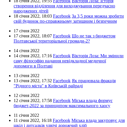
18 січня 2022,
19:55
Facebook
Вікторія Лоза: Історія
створення відділення для виходжування передчасно
народжених дітей
18 січня 2022,
18:03
Facebook
За 3,5 роки можна зробити
свій будинок по-справжньому затишним і безпечним
17 січня 2022
17 січня 2022,
18:07
Facebook
Що не так з бюджетом
Полтавської територіальної громади-2?
14 січня 2022
14 січня 2022,
17:16
Facebook
Вікторія Лоза: Ми змінили
саму філософію надання невідкладної медичної
допомоги в Полтаві
13 січня 2022
13 січня 2022,
17:32
Facebook
Як працювала фракція
"Рідного міста" в Київській райраді
12 січня 2022
12 січня 2022,
17:58
Facebook
Міська влада формує
бюджет-2022 за принципом максимального хаосу
11 січня 2022
11 січня 2022,
16:18
Facebook
Міська влада закуповує для
шкіл і дитсадків удвічі дорожчий хліб