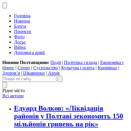
Головна
Новини
Блоги
Проекти
Фото
Досьє
Війна
Допомога армії
Новини Полтавщини:
Події
|
Політика і влада
|
Економіка і
бізнес
|
Спорт
|
Суспільство
|
Культура і освіта
|
Кримінал
|
Здоров’я
|
Цікавинки
|
Архів
Рідне місто
Всі автори
Едуард Волков: «Ліквідація
районів у Полтаві зекономить 150
мільйонів гривень на рік»