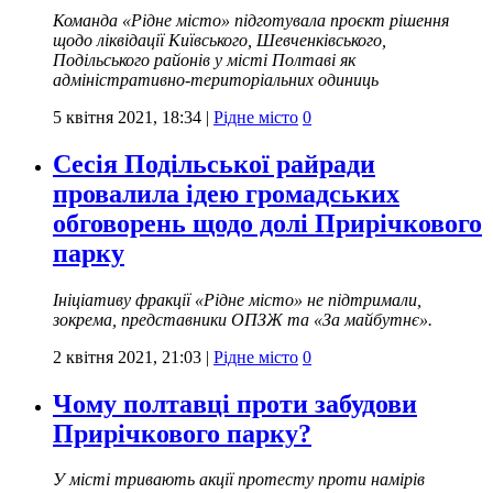
Команда «Рідне місто» підготувала проєкт рішення
щодо ліквідації Київського, Шевченківського,
Подільського районів у місті Полтаві як
адміністративно-територіальних одиниць
5 квітня 2021, 18:34
|
Рідне місто
0
Сесія Подільської райради
провалила ідею громадських
обговорень щодо долі Прирічкового
парку
Ініціативу фракції «Рідне місто» не підтримали,
зокрема, представники ОПЗЖ та «За майбутнє».
2 квітня 2021, 21:03
|
Рідне місто
0
Чому полтавці проти забудови
Прирічкового парку?
У місті тривають акції протесту проти намірів