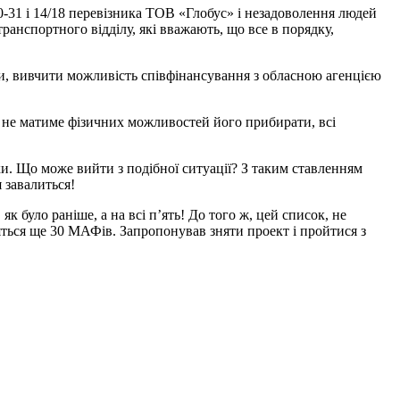
-31 і 14/18 перевізника ТОВ «Глобус» і незадоволення людей
анспортного відділу, які вважають, що все в порядку,
ти, вивчити можливість співфінансування з обласною агенцією
о не матиме фізичних можливостей його прибирати, всі
іки. Що може вийти з подібної ситуації? З таким ставленням
я завалиться!
к було раніше, а на всі п’ять! До того ж, цей список, не
вляться ще 30 МАФів. Запропонував зняти проект і пройтися з