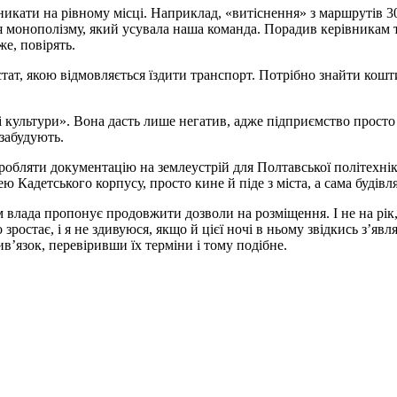
кати на рівному місці. Наприклад, «витіснення» з маршрутів 30
 монополізму, який усувала наша команда. Порадив керівникам тр
е, повірять.
тат, якою відмовляється їздити транспорт. Потрібно знайти кош
і культури». Вона дасть лише негатив, адже підприємство прост
 забудують.
 розробляти документацію на землеустрій для Полтавської політехн
ею Кадетського корпусу, просто кине й піде з міста, а сама будівл
 влада пропонує продовжити дозволи на розміщення. І не на рік, я
 зростає, і я не здивуюся, якщо й цієї ночі в ньому звідкись з’я
’язок, перевіривши їх терміни і тому подібне.