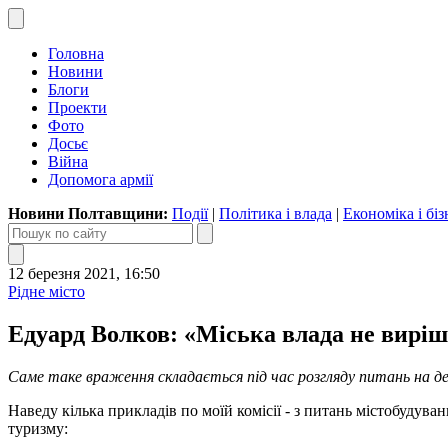
Головна
Новини
Блоги
Проекти
Фото
Досьє
Війна
Допомога армії
Новини Полтавщини:
Події
|
Політика і влада
|
Економіка і біз
12 березня 2021, 16:50
Рідне місто
Едуард Волков: «Міська влада не виріш
Саме таке враження складається під час розгляду питань на д
Наведу кілька прикладів по моїй комісії - з питань містобудуван
туризму: