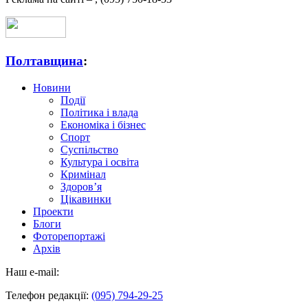
Полтавщина
:
Новини
Події
Політика і влада
Економіка і бізнес
Спорт
Суспільство
Культура і освіта
Кримінал
Здоров’я
Цікавинки
Проекти
Блоги
Фоторепортажі
Архів
Наш e-mail:
Телефон редакції:
(095) 794-29-25