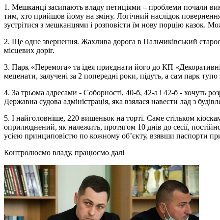
1. Мешканці засипають владу петиціями – проблеми почали вини
тим, хто прийшов йому на зміну. Логічний наслідок повернення
зустрітися з мешканцями і розповісти їм нову порцію казок. Мож
2. Ще одне звернення. Жахлива дорога в Пальчиківський старос
місцевих доріг.
3. Парк «Перемога» та ідея приєднати його до КП «Декоративн
меценати, залучені за 2 попередні роки, підуть, а сам парк тупо
4. За трьома адресами - Соборності, 40-б, 42-а і 42-б - хочуть
Державна судова адміністрація, яка взялася навести лад з будівл
5. І найголовніше, 220 вишеньок на торті. Саме стільком кіоскам
оприлюднений, як належить, протягом 10 днів до сесії, постійно
усією принциповістю по кожному об’єкту, взявши паспорти прив
Контролюємо владу, працюємо далі