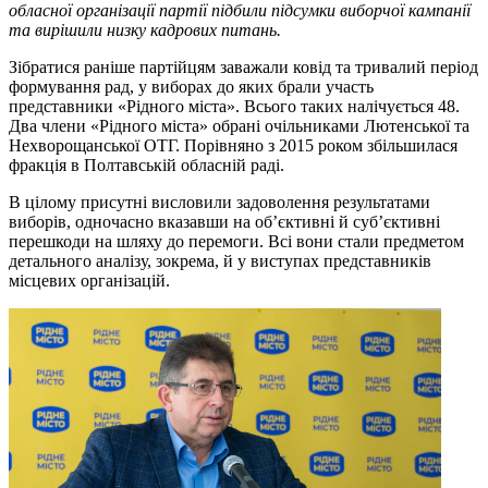
обласної організації партії підбили підсумки виборчої кампанії
та вирішили низку кадрових питань.
Зібратися раніше партійцям заважали ковід та тривалий період
формування рад, у виборах до яких брали участь
представники «Рідного міста». Всього таких налічується 48.
Два члени «Рідного міста» обрані очільниками Лютенської та
Нехворощанської ОТГ. Порівняно з 2015 роком збільшилася
фракція в Полтавській обласній раді.
В цілому присутні висловили задоволення результатами
виборів, одночасно вказавши на об’єктивні й суб’єктивні
перешкоди на шляху до перемоги. Всі вони стали предметом
детального аналізу, зокрема, й у виступах представників
місцевих організацій.