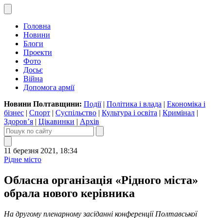
Головна
Новини
Блоги
Проекти
Фото
Досьє
Війна
Допомога армії
Новини Полтавщини:
Події
|
Політика і влада
|
Економіка і
бізнес
|
Спорт
|
Суспільство
|
Культура і освіта
|
Кримінал
|
Здоров’я
|
Цікавинки
|
Архів
11 березня 2021, 18:34
Рідне місто
Обласна організація «Рідного міста»
обрала нового керівника
На другому пленарному засіданні конференції Полтавської