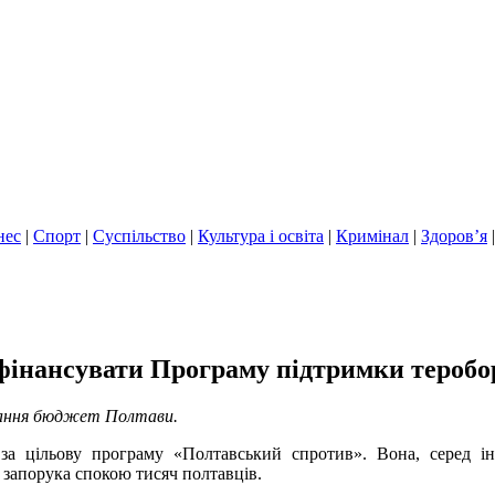
нес
|
Спорт
|
Суспільство
|
Культура і освіта
|
Кримінал
|
Здоров’я
офінансувати Програму підтримки тероб
ування бюджет Полтави.
а за цільову програму «Полтавський спротив». Вона, серед ін
 запорука спокою тисяч полтавців.