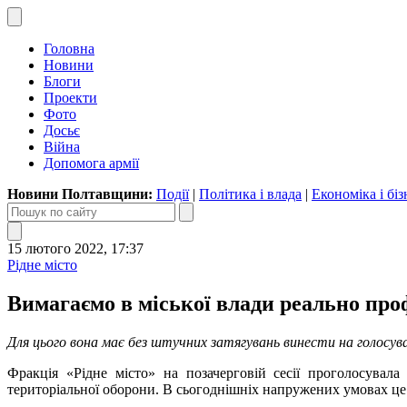
Головна
Новини
Блоги
Проекти
Фото
Досьє
Війна
Допомога армії
Новини Полтавщини:
Події
|
Політика і влада
|
Економіка і біз
15 лютого 2022, 17:37
Рідне місто
Вимагаємо в міської влади реально пр
Для цього вона має без штучних затягувань винести на голос
Фракція «Рідне місто» на позачерговій сесії проголосувал
територіальної оборони. В сьогоднішніх напружених умовах це