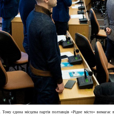
. Тому єдина місцева партія полтавців «Рідне місто» вимагає 