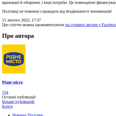
враховані й оборонні, і інші потреби. Це повноцінне фінансу
Полтавці не повинні страждати від бездіяльності чиновників!
15 лютого 2022, 17:37
Цю статтю можна прокоментувати
на сторінці автора у Faceboo
Про автора
Рідне місто
154
Останні публікації:
Більше публікацій
Блоги
Новини Полтави