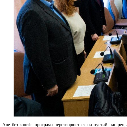
Але без коштів програма перетворюється на пустий папірець