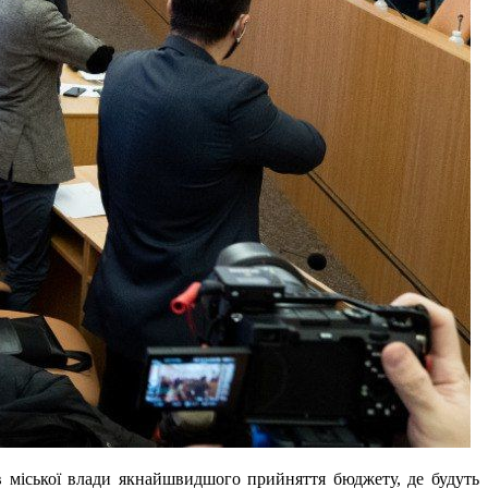
в міської влади якнайшвидшого прийняття бюджету, де будуть