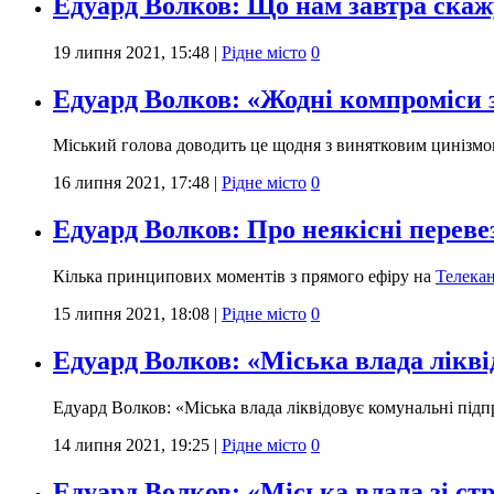
Едуард Волков: Що нам завтра ска
19 липня 2021, 15:48
|
Рідне місто
0
Едуард Волков: «Жодні компроміси 
Міський голова доводить це щодня з винятковим цинізмом
16 липня 2021, 17:48
|
Рідне місто
0
Едуард Волков: Про неякісні переве
Кілька принципових моментів з прямого ефіру на
Телека
15 липня 2021, 18:08
|
Рідне місто
0
Едуард Волков: «Міська влада лікв
Едуард Волков: «Міська влада ліквідовує комунальні пі
14 липня 2021, 19:25
|
Рідне місто
0
Едуард Волков: «Міська влада зі стр