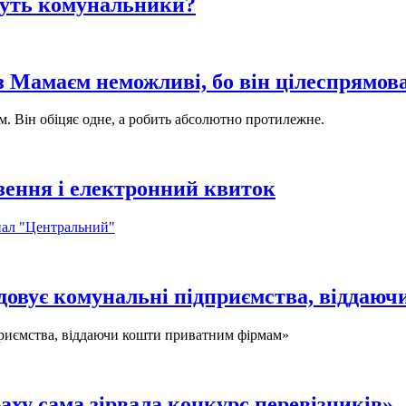
жуть комунальники?
з Мамаєм неможливі, бо він цілеспрямо
. Він обіцяє одне, а робить абсолютно протилежне.
зення і електронний квиток
нал "Центральний"
ідовує комунальні підприємства, віддаю
дприємства, віддаючи кошти приватним фірмам»
аху сама зірвала конкурс перевізників»