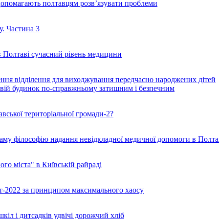
допомагають полтавцям розв’язувати проблеми
. Частина 3
 Полтаві сучасний рівень медицини
орення відділення для виходжування передчасно народжених дітей
свій будинок по-справжньому затишним і безпечним
вської територіальної громади-2?
саму філософію надання невідкладної медичної допомоги в Полта
го міста" в Київській райраді
т-2022 за принципом максимального хаосу
шкіл і дитсадків удвічі дорожчий хліб