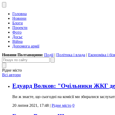
Головна
Новини
Блоги
Проекти
Фото
Досьє
Війна
Допомога армії
Новини Полтавщини:
Події
|
Політика і влада
|
Економіка і біз
Рідне місто
Всі автори
Едуард Волков: "Очільники ЖКГ дем
Ви ж знаєте, що сьогодні на комісії ми збиралися заслуха
20 липня 2021, 17:48
|
Рідне місто
0