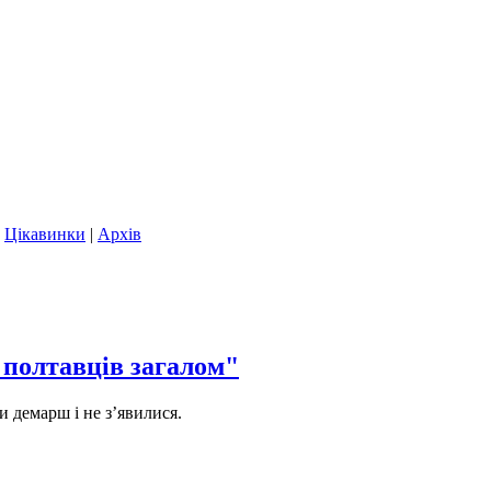
|
Цікавинки
|
Архів
 полтавців загалом"
и демарш і не з’явилися.