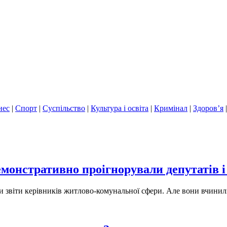
нес
|
Спорт
|
Суспільство
|
Культура і освіта
|
Кримінал
|
Здоров’я
онстративно проігнорували депутатів і
ти звіти керівників житлово-комунальної сфери. Але вони вчинил