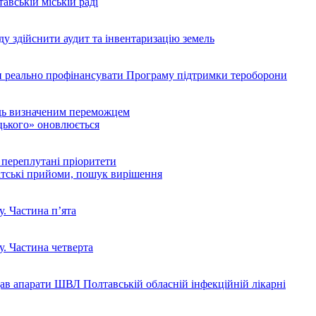
тавській міській раді
ду здійснити аудит та інвентаризацію земель
ди реально профінансувати Програму підтримки тероборони
ідь визначеним переможцем
цького» оновлюється
переплутані пріоритети
атські прийоми, пошук вирішення
. Частина п’ята
. Частина четверта
в апарати ШВЛ Полтавській обласній інфекційній лікарні