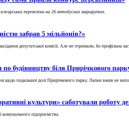
 пасажирських перевезень на 26 автобусних маршрутах.
дністю забрав 5 мільйонів?»
засідання депутатської комісії. Але не отримали, бо профільна 
 по будівництву біля Прирічкового парку
ння щодо подальшої долі Прирічкового парку. Лапки вжив не випа
ативні культури» саботували роботу деп
рії комунального підприємства.