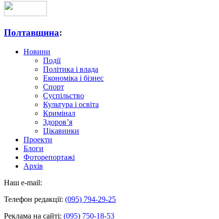
Полтавщина
:
Новини
Події
Політика і влада
Економіка і бізнес
Спорт
Суспільство
Культура і освіта
Кримінал
Здоров’я
Цікавинки
Проекти
Блоги
Фоторепортажі
Архів
Наш e-mail:
Телефон редакції:
(095) 794-29-25
Реклама на сайті:
(095) 750-18-53