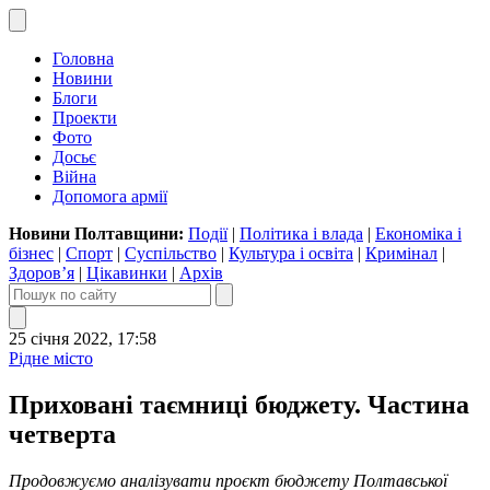
Головна
Новини
Блоги
Проекти
Фото
Досьє
Війна
Допомога армії
Новини Полтавщини:
Події
|
Політика і влада
|
Економіка і
бізнес
|
Спорт
|
Суспільство
|
Культура і освіта
|
Кримінал
|
Здоров’я
|
Цікавинки
|
Архів
25 січня 2022, 17:58
Рідне місто
Приховані таємниці бюджету. Частина
четверта
Продовжуємо аналізувати проєкт бюджету Полтавської