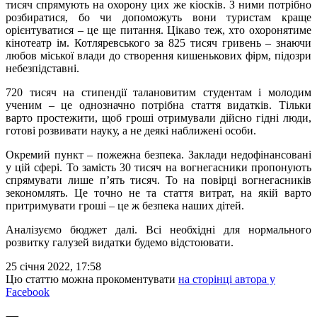
тисяч спрямують на охорону цих же кіосків. З ними потрібно
розбиратися, бо чи допоможуть вони туристам краще
орієнтуватися – це ще питання. Цікаво теж, хто охоронятиме
кінотеатр ім. Котляревського за 825 тисяч гривень – знаючи
любов міської влади до створення кишенькових фірм, підозри
небезпідставні.
720 тисяч на стипендії талановитим студентам і молодим
ученим – це однозначно потрібна стаття видатків. Тільки
варто простежити, щоб гроші отримували дійсно гідні люди,
готові розвивати науку, а не деякі наближені особи.
Окремий пункт – пожежна безпека. Заклади недофінансовані
у цій сфері. То замість 30 тисяч на вогнегасники пропонують
спрямувати лише п’ять тисяч. То на повірці вогнегасників
зекономлять. Це точно не та стаття витрат, на якій варто
притримувати гроші – це ж безпека наших дітей.
Аналізуємо бюджет далі. Всі необхідні для нормального
розвитку галузей видатки будемо відстоювати.
25 січня 2022, 17:58
Цю статтю можна прокоментувати
на сторінці автора у
Facebook