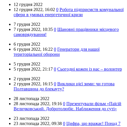
12 грудня 2022
12 грудня 2022,
16:02
0
Робота підприємств комунальної
сфери в умовах енергетичної кризи
7 грудня 2022
7 грудня 2022,
10:35
0
Шановні працівники місцевого
самоврядування!
6 грудня 2022
6 грудня 2022,
16:22
0
Генератори для нашої
територіальної оборони
5 грудня 2022
5 грудня 2022,
21:17
0
Сьогодні кожен із нас – волонтер
2 грудня 2022
2 грудня 2022,
16:15
0
Виклики цієї зими: чи готова
Полтавщина до блекауту?
28 листопада 2022
28 листопада 2022,
19:16
0
Презентували фільм «Паїсій
Величковський. Добротолюбіє. Наближення до суті»
23 листопада 2022
23 листопада 2022,
09:38
0
Цифра, що вражає! Понад 7