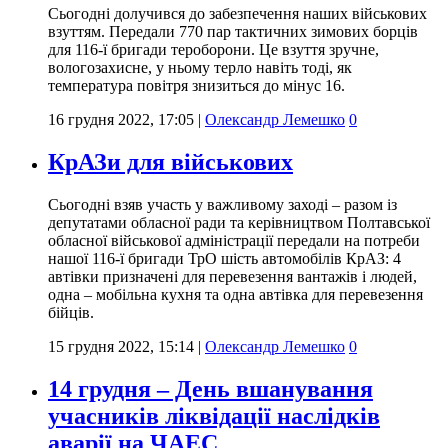
Сьогодні долучився до забезпечення наших військових
взуттям. Передали 770 пар тактичних зимових борців
для 116-ї бригади тероборони. Це взуття зручне,
вологозахисне, у ньому терло навіть тоді, як
температура повітря знизиться до мінус 16.
16 грудня 2022, 17:05
|
Олександр Лемешко
0
КрАЗи для військових
Сьогодні взяв участь у важливому заході ‒ разом із
депутатами обласної ради та керівництвом Полтавської
обласної військової адміністрації передали на потреби
нашої 116-ї бригади ТрО шість автомобілів КрАЗ: 4
автівки призначені для перевезення вантажів і людей,
одна – мобільна кухня та одна автівка для перевезення
бійців.
15 грудня 2022, 15:14
|
Олександр Лемешко
0
14 грудня – День вшанування
учасників ліквідації наслідків
аварії на ЧАЕС