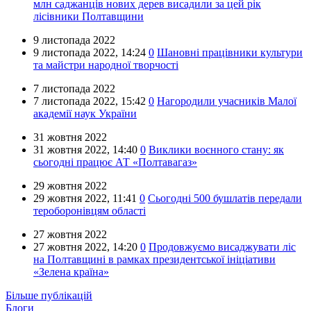
млн саджанців нових дерев висадили за цей рік
лісівники Полтавщини
9 листопада 2022
9 листопада 2022,
14:24
0
Шановні працівники культури
та майстри народної творчості
7 листопада 2022
7 листопада 2022,
15:42
0
Нагородили учасників Малої
академії наук України
31 жовтня 2022
31 жовтня 2022,
14:40
0
Виклики воєнного стану: як
сьогодні працює АТ «Полтавагаз»
29 жовтня 2022
29 жовтня 2022,
11:41
0
Сьогодні 500 бушлатів передали
тероборонівцям області
27 жовтня 2022
27 жовтня 2022,
14:20
0
Продовжуємо висаджувати ліс
на Полтавщині в рамках президентської ініціативи
«Зелена країна»
Більше публікацій
Блоги