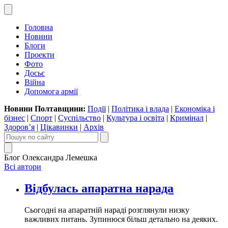
Головна
Новини
Блоги
Проекти
Фото
Досьє
Війна
Допомога армії
Новини Полтавщини:
Події
|
Політика і влада
|
Економіка і
бізнес
|
Спорт
|
Суспільство
|
Культура і освіта
|
Кримінал
|
Здоров’я
|
Цікавинки
|
Архів
Блог Олександра Лемешка
Всі автори
Відбулась апаратна нарада
Сьогодні на апаратній нараді розглянули низку
важливих питань. Зупинюся більш детально на деяких.