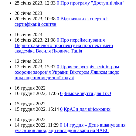
25 січня 2023,
12:33
0
Про програму "Доступні ліки"
20 січня 2023
20 січня 2023,
10:38
0
Відзначили експертів із
сертифікації освітян
16 січня 2023
16 січня 2023,
21:08
0
Про перейменування
Першотравневого проспекту на проспект імені
академіка Василя Яковича Тація
12 січня 2023
12 січня 2023,
15:37
0
Провели зустріч з міністром
охорони здоровʼя України Віктором Ляшком щодо
покращення медичної галузі
16 грудня 2022
16 грудня 2022,
17:05
0
Зимове звуття для ТрО
15 грудня 2022
15 грудня 2022,
15:14
0
КрАЗи для військових
14 грудня 2022
14 грудня 2022,
11:29
0
14 грудня – День вшанування
учасників ліквідації наслідків аварії на ЧАЕС