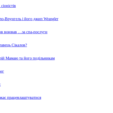
сіоністів
ло-Врунгель і його джип Wrangler
ов воював …за спа-послуги
тавець Сікалов?
трій Мамаю та його подільникам
лег
є
ажає працевлаштуватися