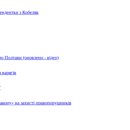
ендентки з Кобеляк
до Полтави (оновлено - відео)
 варягів
У
Закону» на захисті правопорушників