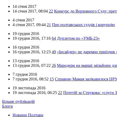
14 січня 2017
14 січня 2017,
08:04
22
Конкурс до Верховного Суду: прет
4 січня 2017
4 січня 2017,
09:44
21
Про полтавських суддів і корупцію
19 грудня 2016
19 грудня 2016,
17:16
64
Дуплетом по «УМБ-23»
16 грудня 2016
16 грудня 2016,
12:23
49
«Інсайдер» не даремно приїздив 
13 грудня 2016
13 грудня 2016,
07:22
26
Мародери на марші: мільйони для
7 грудня 2016
7 грудня 2016,
08:52
15
Справою Мамая зацікавилося ЦР
19 листопада 2016
19 листопада 2016,
06:25
22
Потетій за Струкова: «слуги 
Більше публікацій
Блоги
Новини Полтави