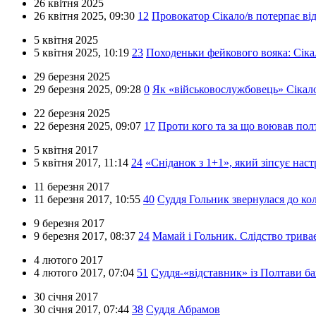
26 квітня 2025
26 квітня 2025,
09:30
12
Провокатор Сікало/в потерпає від 
5 квітня 2025
5 квітня 2025,
10:19
23
Походеньки фейкового вояка: Сіка
29 березня 2025
29 березня 2025,
09:28
0
Як «військовослужбовець» Сікал
22 березня 2025
22 березня 2025,
09:07
17
Проти кого та за що воював пол
5 квітня 2017
5 квітня 2017,
11:14
24
«Сніданок з 1+1», який зіпсує нас
11 березня 2017
11 березня 2017,
10:55
40
Суддя Гольник звернулася до ко
9 березня 2017
9 березня 2017,
08:37
24
Мамай і Гольник. Слідство трива
4 лютого 2017
4 лютого 2017,
07:04
51
Суддя-«відставник» із Полтави б
30 січня 2017
30 січня 2017,
07:44
38
Суддя Абрамов