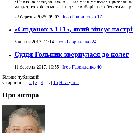
«
Ряжений ветеран війни
» – так у соцмережах прозвали в
мандат, то крісло мера. І під час виборів не забуватиме к
22 березня 2025, 09:07
|
Ігор Гавриленко
17
«Сніданок з 1+1», який зіпсує наст
5 квітня 2017, 11:14
|
Ігор Гавриленко
24
Суддя Гольник звернулася до колег
11 березня 2017, 10:55
|
Ігор Гавриленко
40
Більше публікацій
Сторінки:
1
|
2
|
3
|
4
| ... |
15
Наступна
Про автора