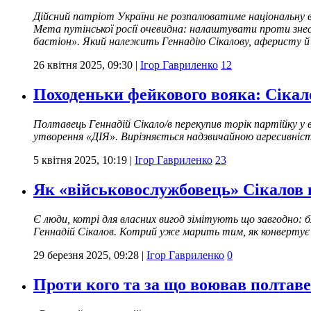
Дійсний патріот України не розпалюватиме національну в
Мета путінської росії очевидна: налаштувати проти знеси
бастіон». Який належить Геннадію Сікалову, аферисту й
26 квітня 2025, 09:30
|
Ігор Гавриленко
12
Походеньки фейкового вояка: Сікал
Полтавець Геннадій Сікало/в перекупив торік партійку у 
утворення «ДІЯ». Вирізняється надзвичайною агресивніст
5 квітня 2025, 10:19
|
Ігор Гавриленко
23
Як «військовослужбовець» Сікалов 
Є люди, котрі для власних вигод зімітують що завгодно:
Геннадій Сікалов. Котрий уже марить тим, як конвертує
29 березня 2025, 09:28
|
Ігор Гавриленко
0
Проти кого та за що воював полтав