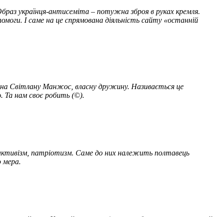
Образ українця-антисеміта – потужна зброя в руках кремля.
омоги. І саме на це спрямована діяльність сайту «останній
ив на Світлану Манжос, власну дружину. Називається це
 Та нам своє робить (©).
й активізм, патріотизм. Саме до них належить полтавець
 мера.