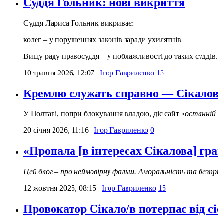
Суддя Гольник: нові викриття
Суддя Лариса Гольник викриває:
колег – у порушеннях законів заради ухилятнів,
Вищу раду правосуддя – у поблажливості до таких суддів.
10 травня 2026, 12:07
|
Ігор Гавриленко
13
Кремлю служать справно — Сікалов Г
У Полтаві, попри блокування владою, діє сайт «
останній
20 січня 2026, 11:16
|
Ігор Гавриленко
0
«Пропала [в інтересах Сікалова] гр
Цей блог – про неймовірну фальш. Аморальність та безп
12 жовтня 2025, 08:15
|
Ігор Гавриленко
15
Провокатор Сікало/в потерпає від сі