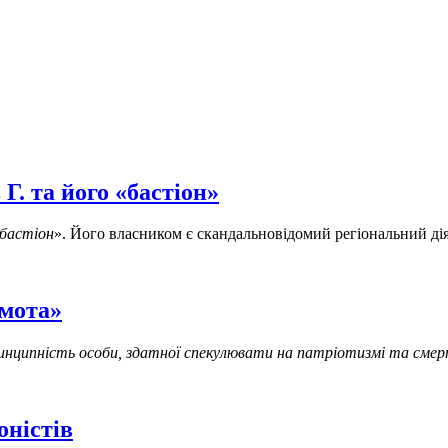
. та його «бастіон»
 бастіон
». Його власником є скандальновідомий регіональний дія
амота»
ринципність особи, здатної спекулювати на патріотизмі та смер
оністів