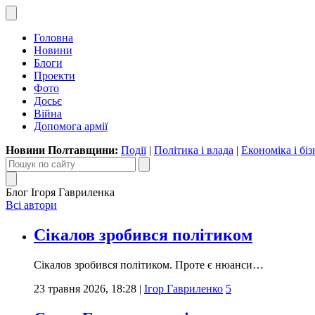
Головна
Новини
Блоги
Проекти
Фото
Досьє
Війна
Допомога армії
Новини Полтавщини:
Події
|
Політика і влада
|
Економіка і біз
Блог Ігоря Гавриленка
Всі автори
Сікалов зробився політиком
Сікалов зробився політиком. Проте є нюанси…
23 травня 2026, 18:28
|
Ігор Гавриленко
5