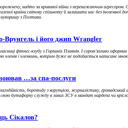
орожнечу, надто за кривавої війни з переважаючим агресором. 
леної країни світову спільноту й залишити нас без іноземної доп
 нуворишу з Полтави.
о-Врунгель і його джип Wrangler
власниці фітнес-клубу з Горішніх Плавнів. І сором’язливо оформ
ю членів і членкинь, котрим дуже не подобається написане мною.
воював …за спа-послуги
 благодійність, боротьбу з корупцією, журналістику, громадськи
 свою бутафорну службу в лавах ЗСУ в мандат нардепа чи крісло
ець Сікалов?