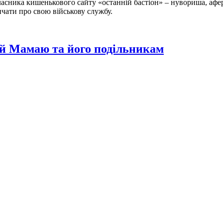
ласника кишенькового сайту «останній бастіон» – нувориша, афер
ричати про свою військову службу.
рій Мамаю та його подільникам