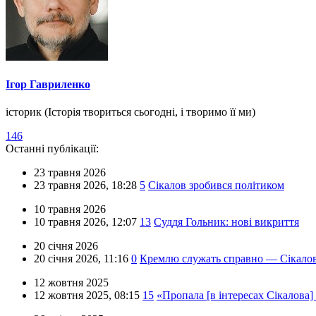
Ігор Гавриленко
історик (Історія твориться сьогодні, і творимо її ми)
146
Останні публікації:
23 травня 2026
23 травня 2026,
18:28
5
Сікалов зробився політиком
10 травня 2026
10 травня 2026,
12:07
13
Суддя Гольник: нові викриття
20 січня 2026
20 січня 2026,
11:16
0
Кремлю служать справно — Сікалов 
12 жовтня 2025
12 жовтня 2025,
08:15
15
«Пропала [в інтересах Сікалова]