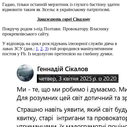
Гадаю, тільки останній мерзотник із глухого бастіону здатен
відмовити таким як Зісельс в українському патріотизмі.
Заважають євреї Сікалову
Покручу родом з-під Полтави. Провокатору. Власнику
прокремлівського сайту.
У відповідь на цикл розслідувань ілюзорної служби діяча в
лавах ЗСУ (див.:
1
,
2
,
3
) той розродився маніпулятивним
постом у Fb. Із недолугою претензією на глибину думки.