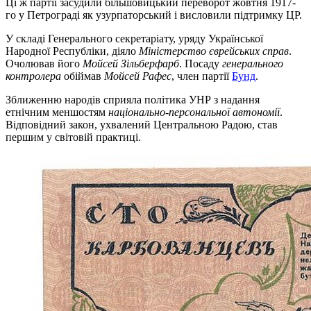
Ці ж партії засудили більшовицький переворот жовтня 1917-
го у Петрограді як узурпаторський і висловили підтримку ЦР.
У складі Генерального секретаріату, уряду Української
Народної Республіки, діяло
Міністерство єврейських справ
.
Очолював його
Мойсей Зільберфарб
. Посаду
генерального
контролера
обіймав
Мойсей Рафес
, член партії
Бунд
.
Зближенню народів сприяла політика УНР з надання
етнічним меншостям
національно-персональної автономії
.
Відповідний закон, ухвалений Центральною Радою, став
першим у світовій практиці.