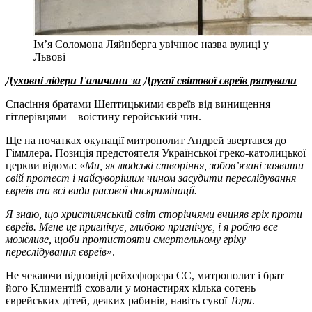
Ім’я Соломона Ляйнберга увічнює назва вулиці у
Львові
Духовні лідери Галичини за Другої світової євреїв рятували
Спасіння братами Шептицькими євреїв від винищення
гітлерівцями – воістину геройський чин.
Ще на початках окупації митрополит Андрей звертався до
Гіммлера. Позиція предстоятеля Української греко-католицької
церкви відома: «
Ми, як людські створіння, зобов’язані заявити
свій протест і найсуворішим чином засудити переслідування
євреїв та всі види расової дискримінації.
Я знаю, що християнський світ сторіччями вчиняв гріх проти
євреїв. Мене це пригнічує, глибоко пригнічує, і я роблю все
можливе, щоби протистояти смертельному гріху
переслідування євреїв
».
Не чекаючи відповіді рейхсфюрера СС, митрополит і брат
його Климентій сховали у монастирях кілька сотень
єврейських дітей, деяких рабинів, навіть сувої
Тори
.