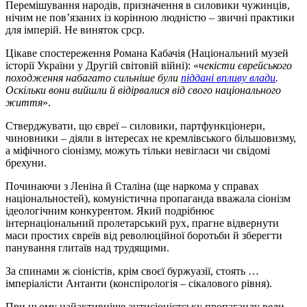
Перемішування народів, призначення в силовики чужинців,
нічим не пов’язаних із корінною людністю – звичні практики
для імперій. Не виняток срср.
Цікаве спостереження Романа Кабачія (Національний музей
історії України у Другій світовій війні): «
чекісти єврейського
походження набагато сильніше були
піддані впливу влади
.
Оскільки вони вийшли й відірвалися від свого національного
життя
».
Стверджувати, що євреї – силовики, партфункціонери,
чиновники – діяли в інтересах не кремлівського більшовизму,
а міфічного сіонізму, можуть тільки невігласи чи свідомі
брехуни.
Починаючи з Леніна й Сталіна (ще наркома у справах
національностей), комуністична пропаганда вважала сіонізм
ідеологічним конкурентом. Який подрібнює
інтернаціональний пролетарський рух, прагне відвернути
маси простих євреїв від революційної боротьби й зберегти
панування глитаїв над трудящими.
За спинами ж сіоністів, крім своєї буржуазії, стоять …
імперіалісти Антанти (конспірологія – сікалового рівня).
При цьому найактивніше антисіоністську пропаганду вели