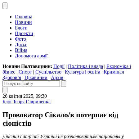
Головна
Новини
Блоги
Проекти
Фото
Досьє
Війна
Допомога армії
Новини Полтавщини:
Події
|
Політика і влада
|
Економіка і
бізнес
|
Спорт
|
Суспільство
|
Культура і освіта
|
Кримінал
|
Здоров’я
|
Цікавинки
|
Архів
26 квітня 2025, 09:30
Блог Ігоря Гавриленка
Провокатор Сікало/в потерпає від
сіоністів
Дійсний патріот України не розпалюватиме національну