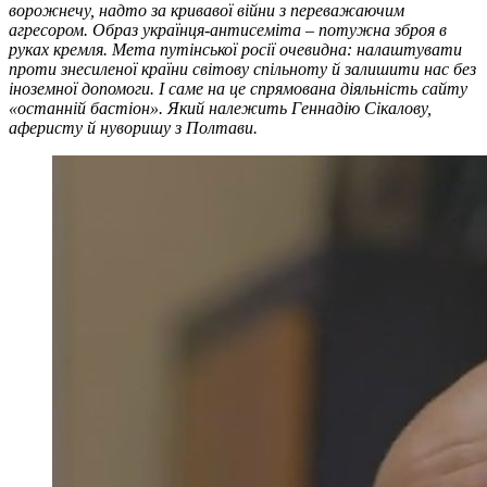
ворожнечу, надто за кривавої війни з переважаючим
агресором. Образ українця-антисеміта – потужна зброя в
руках кремля. Мета путінської росії очевидна: налаштувати
проти знесиленої країни світову спільноту й залишити нас без
іноземної допомоги. І саме на це спрямована діяльність сайту
«останній бастіон». Який належить Геннадію Сікалову,
аферисту й нуворишу з Полтави.