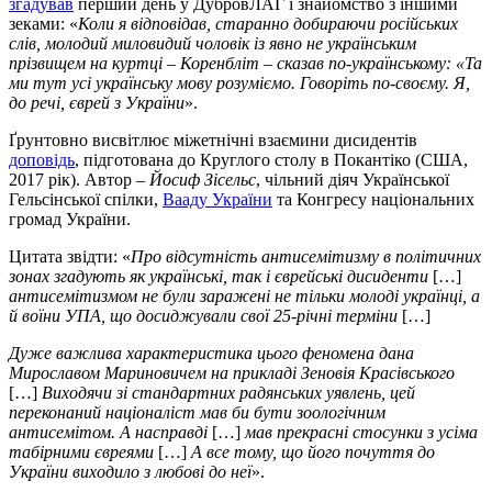
згадував
перший день у ДубровЛАГ і знайомство з іншими
зеками: «
Коли я відповідав, старанно добираючи російських
слів, молодий миловидий чоловік із явно не українським
прізвищем на куртці – Коренбліт – сказав по-українському: «Та
ми тут усі українську мову розуміємо. Говоріть по-своєму. Я,
до речі, єврей з України
».
Ґрунтовно висвітлює міжетнічні взаємини дисидентів
доповідь
, підготована до Круглого столу в Покантіко (США,
2017 рік). Автор –
Йосиф Зісельс
, чільний діяч Української
Гельсінської спілки,
Вааду України
та Конгресу національних
громад України.
Цитата звідти: «
Про відсутність антисемітизму в політичних
зонах згадують як українські, так і єврейські дисиденти
[…]
антисемітизмом не були заражені не тільки молоді українці, а
й воїни УПА, що досиджували свої 25-річні терміни
[…]
Дуже важлива характеристика цього феномена дана
Мирославом Мариновичем на прикладі Зеновія Красівського
[…]
Виходячи зі стандартних радянських уявлень, цей
переконаний націоналіст мав би бути зоологічним
антисемітом. А насправді
[…]
мав прекрасні стосунки з усіма
табірними євреями
[…]
А все тому, що його почуття до
України виходило з любові до неї
».