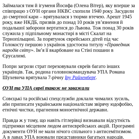
Займалася тим й ігуменя Йосифа (Олена Вітер), яку вперше за
співпрацю з ОУН органи НКВС схопили 1940 року. Засудили
до смертної кари – врятувалася з тюрми втечею. Арешт 1945
року, вже НКДБ, призвів до понад 10 років ув’язнення й
подальшої заборони вертатися до Львова. Тож понад 30 років
служила у підпільному монастирі в місті Скалат на
Тернопільщині. За порятунок єврейських дітей під час
Голокосту першою з українок удостоєна титулу «
Праведник
народів світу
». Ім’я її вкарбоване на Стіні пошани в
Єрусалимі.
Попри загрози страт переховували євреїв багато інших
українців. Так, родина головнокомандувача УПА Романа
Шухевича врятувала 7-річну
Іру Райхенберґ
.
ОУН та УПА євреї також не заважали
Совєцькі та російські спецслужби доклали чималих зусиль,
аби приписати українським націоналістам звірячу юдофобію,
етнічні чистки, прагнення моноетнічної держави.
Правда ж у тому, що навіть гітлерівці визнавали відсутність
підтримки місцевим людом антиєврейських акцій. Програмні
документи ОУН не мали нічого спільного з антисемітизмом.
А в лавах УПА воювали представники багатьох народів.