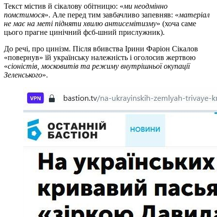
Текст містив й сікалову обітницю: «
ми неодмінно
помстимося
». Але перед тим завбачливо запевняв: «
матеріал
не має на меті підняти хвилю антисемітизму
» (хоча саме
цього прагне цинічний фсб-шний прислужник).
До речі, про цинізм. Після вбивства Ірини Фаріон Сікалов
«повернув» їй українську належність і оголосив жертвою
«
сіоністів, московитів та режиму внутрішньої окупації
Зеленського
».