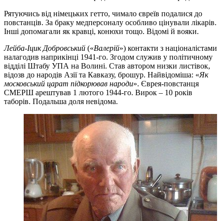
Рятуючись від німецьких гетто, чимало євреїв подалися до
повстанців. За браку медперсоналу особливо цінували лікарів.
Інші допомагали як кравці, конюхи тощо. Відомі й вояки.
Лейба-Іцик Добровський
(«
Валерій
») контакти з націоналістами
налагодив наприкінці 1941-го. Згодом служив у політичному
відділі Штабу УПА на Волині. Став автором низки листівок,
відозв до народів Азії та Кавказу, брошур. Найвідоміша: «
Як
московський царат підкорював народи
». Єврея-повстанця
СМЕРШ арештував 1 лютого 1944-го. Вирок – 10 років
таборів. Подальша доля невідома.