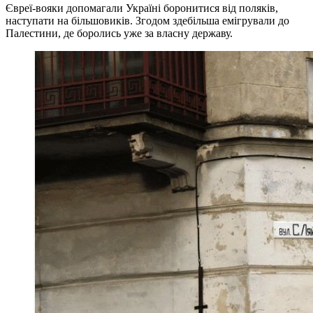
Євреї-вояки допомагали Україні боронитися від поляків,
наступати на більшовиків. Згодом здебільша емігрували до
Палестини, де боролись уже за власну державу.