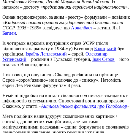
Михайлович Блюман
,
Леонід Маркович Воля-Гойхман
. Із
натяком – достоту «
представники єврейської національності
».
Однак першоджерело, за яким «реєстр» формували – довідник
«
Кадровый состав органов государственной безопасности
СССР. 1935−1939
» засвідчує, що
Аркалбаст
– латиш. Як і
Багден
.
Із чотирьох наркомів внутрішніх справ УСРР (після
відновлення наркомату в 1934-му) Всеволод
Балицький
був
українцем,
Ізраїль Леплевський
– єврей,
Олександр
Успенський
– росіянин з Тульської губернії,
Іван Сєров
– його
земляк з Вологодщини.
Показово, що ошуканець Сікало
в
росіянина на прізвище
Сєров «сором’язливо» не включає до «списку». Натомість
єврей Лев Рейхман фігурує там 4 рази.
Немічні підробки на кшталт сікалового «списку» закидають в
інфопростір систематично. Спростовані вони неодноразово.
Скажімо, у статті «
Антисемітська фальшивка про Голодомор
».
Мета подібних нашвидкуруч скомпонованих картинок /
списків, доповнених емоційними, але так само
маніпулятивними пасажами – єдина: формувати в споживачів
дезінформації уявлення, нібито геноцид українців