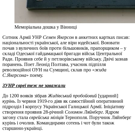
Меморіальна дошка у Вінниці
Сотник Армії УНР
Семен Якерсон
в анкетних картках писав:
національності української, але віри юдейської. Воювати
почав з вуличних боїв проти більшовиків, прапорщиком – у
складі Одеської гайдамацької бригади військ Центральної
Ради. Проявив себе й у петлюрівському війську. Двічі зазнав
поранень. Поет Леонід Полтава, учасник підпілля
революційної ОУН на Сумщині, склав про «
жида
С.Якерсона
» поему.
ЗУНР євреї теж не заважали
До 1200 вояків зібрав
Жидівський пробойовий
[ударний]
курінь
. Із червня 1919-го діяв як самостійний оперативний
підрозділ І корпусу Української Галицької Армії. Ініціативу
створення проявив 28-річний
Соломон Ляйнберг
. Ядром
загону стала
єврейська міліція
Тернополя. Поручник Ляйнберг
курінь і очолив. Командирами сотень і чот були також
старшини-українці.