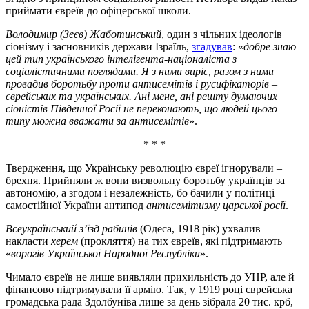
приймати євреїв до офіцерської школи.
Володимир (Зеєв) Жаботинський
, один з чільних ідеологів
сіонізму і засновників держави Ізраїль,
згадував
: «
добре знаю
цей тип українського інтелігента-націоналіста з
соціалістичними поглядами. Я з ними виріс, разом з ними
провадив боротьбу проти антисемітів і русифікаторів –
єврейських та українських. Ані мене, ані решту думаючих
сіоністів Південної Росії не переконають, що людей цього
типу можна вважати за антисемітів
».
* * *
Твердження, що Українську революцію євреї ігнорували –
брехня. Прийняли ж вони визвольну боротьбу українців за
автономію, а згодом і незалежність, бо бачили у політиці
самостійної України антипод
антисемітизму царської росії
.
Всеукраїнський з’їзд рабинів
(Одеса, 1918 рік) ухвалив
накласти
херем
(прокляття) на тих євреїв, які підтримають
«
ворогів Української Народної Республіки
».
Чимало євреїв не лише виявляли прихильність до УНР, але й
фінансово підтримували її армію. Так, у 1919 році єврейська
громадська рада Здолбуніва лише за день зібрала 20 тис. крб,