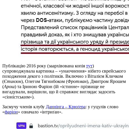
Публікацію 2016 року (заархівована копія
тут
)
супроводжувала картинка – «унаочнення» нібито єврейського
походження декого з політиків. Включно з Віталієм Кличком
(
Єтинзон
), Олегом Тягнибоком (
Фротман
), Дмитром Ярошем
(
Арош
) та Іриною Фаріон (їй «істинне» прізвище не
вигадували, вирішили, що й справжнє виглядає задосить
«сіоністським»).
Засмучу членів клубу
Даннінга – Крюґера
: у гуцулів слово
«
фаріо́н
» означало «інтриґан».