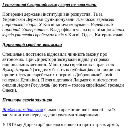
Гетьманові Скоропадському євреї не заважали
Попередні державні інституції він розпустив. Та за
Української Держави функціонували
Тимчасові єврейські
національні збори
. У Києві започатковувався
Єврейський
народний Університет
. Влада фінансувала організацію
літніх
курсів учителів єврейських шкіл
у Києві, Одесі, Катеринославі.
Директорії євреї не заважали
Спеціальна постанова відновила чинність закону про
автономію. При Директорії заснували відділ у справах
національних меншин. Міністром єврейських справ став
Вульф Лацький
(згодом у багатьох публікаціях він викривав
причетність до єврейських погромів Добровольчої армії
генерала Денікіна). Після відставки Лацького міністерство
очолив
Аврам Ревуцький
(до того – голова єврейської громади
Одеси).
Петлюра євреїв захищав
Жидівським батьком
Симона дражнили ще в школі – за їх
заступництво перед задерикуватими товаришами.
У 1919-му Директорії довелося воювати проти трьох армій,