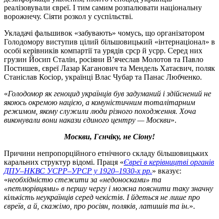
реалізовували євреї. І тим самим розпалювати національну
ворожнечу. Сіяти розкол у суспільстві.
Укладачі фальшивок «забувають» чомусь, що організатором
Голодомору виступив цілий більшовицький «інтернаціонал» в
особі керівників компартії та урядів срср й усрр. Серед них
грузин Йосип Сталін, росіяни В’ячеслав Молотов та Павло
Постишев, євреї Лазар Каганович та Мендель Хатаєвич, поляк
Станіслав Косіор, українці Влас Чубар та Панас Любченко.
«
Голодомор як геноцид українців був задуманий і здійснений не
якоюсь окремою нацією, а комуністичним тоталітарним
режимом, якому служили люди різного походження. Хоча
виконували вони накази єдиного центру — Москви
».
Москви, Гєнчіку, не Сіону!
Причини непропорційного етнічного складу більшовицьких
каральних структур відомі. Праця «
Євреї в керівництві органів
ДПУ–НКВС УСРР–УРСР у 1920–1930-х рр.
» вказує:
«
необхідністю стежити за «недоносками» та
«петлюрівцями» в першу чергу і можна пояснити таку значну
кількість неукраїнців серед чекістів. І йдеться не лише про
євреїв, а й, скажімо, про росіян, поляків, латишів та ін.
».