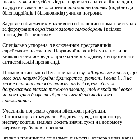
що атакували її зусібіч. Дедалі наростала анархія. Як не один,
то другий самопроголошений
отаман
чи
батько
(подібно до
білогвардійців і більшовиків) учиняв погроми.
За доволі обмежених можливостей Головний отаман виступав
за формування
єврейських загонів самооборони
і всіляко
протидіяв безчинствам.
Спеціально утворена, з включенням представників
єврейського населення, Надзвичайна комісія мала не лише
виявляти безпосередніх призвідників злодіянь, а й протидіяти
антисемітській пропаганді.
Промовистий наказ Петлюри козацтву: «
Лицарське військо, що
несе всім націям України братерство, рівність і волю
[…]
не
може спричинятися до тяжкої недолі євреїв. Хто ж
допускається такого тяжкого злочину, той є зрадник і ворог
нашого краю й мусить бути усунений від людського
співжиття
».
Учасників погромів судили військові трибунали.
Організаторів страчували. Водночас уряд, попри гостру
нестачу коштів, виділяв досить значні суми на допомогу
жертвам грабунків і насилля.
Згідно з принципом соціальної рівності Петлюра видав наказ