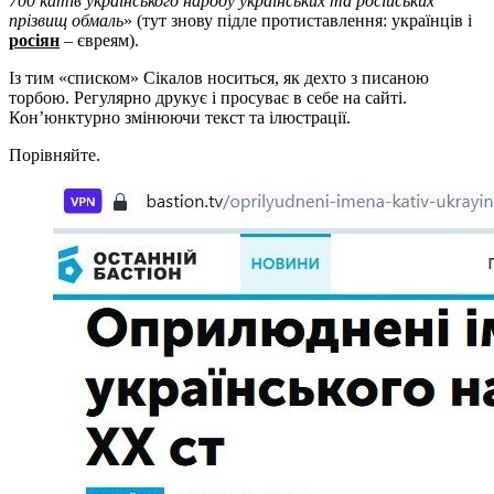
700 катів українського народу українських та російських
прізвищ обмаль
» (тут знову підле протиставлення: українців і
росіян
– євреям).
Із тим «списком» Сікалов носиться, як дехто з писаною
торбою. Регулярно друкує і просуває в себе на сайті.
Кон’юнктурно змінюючи текст та ілюстрації.
Порівняйте.