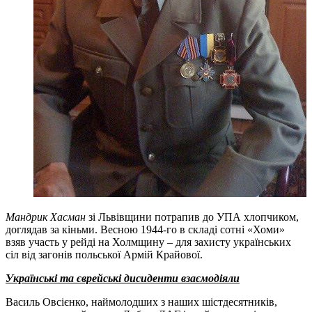
Мандрик Хасман
зі Львівщини потрапив до УПА хлопчиком,
доглядав за кіньми. Весною 1944-го в складі сотні «Хоми»
взяв участь у рейді на Холмщину – для захисту українських
сіл від загонів польської Армій Крайової.
Українські та єврейські дисиденти взаємодіяли
Василь Овсієнко, наймолодших з наших шістдесятників,