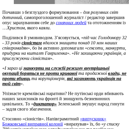
Почавши з безглуздого формулювання –
для розумних світ
дотичний
, самопроголошений журналіст / редактор завершив
опус зарахуванням себе до
сонячних людей
та ототожненням із
…
Христом
, якого
каяли
.
Поділився й умовиводом. З’ясовується, «
під час Голодомору 32
- 33 років
сіоністам
вдалося знищити понад 10 млн наших
співгромадян
», бо їм активно допомагали «
сексоти, манкурти,
придурки на кшталт Гавриленка
». «
Не захищаючи українців, а
прислужуючи сіоністам
».
«
І зараз ці
манкурти на службі режиму внутрішньої
окупації боряться не проти кривавої
та продажної
влади, не
проти вбивць
та корупціонерів,
які заганяють українців на
той світ
».
Упізнаєте кремлівські наративи? Не путінські орди вбивають
наших захисників на фронті й знищують безневинних
цивільних. То «
диктатор»
Зеленський змушує народ гинути
– задля свого збагачення.
Стосовно «сіоністів». Напівграмотний
«випускник»
Божковської виправної колонії
«вирахував» їх, бо «
у списку