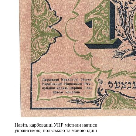
Навіть карбованці УНР містили написи
українською, польською та мовою їдиш