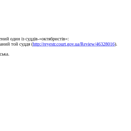
ний один із суддів-«октябристів»:
аний той суддя (
http://reyestr.court.gov.ua/Review/46328016
).
ська.