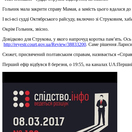
Гольник мала закрити справу Мамая, а замість цього вдалася до 
І всі-всі судді Октябрського райсуду, включно зі Струковим, хаб
Окрім Гольник, звісно.
Довідково для Струкова, у якого напрочуд коротка пам’ять. Ось
http://reyestr.court.gov.ua/Review/38833200
. Саме рішення Лариси
Сюжет, присвячений полтавським справам, називається «Справа
Перший ефір відбувся 8 березня, о 19:55, на каналах UΛ:Перши