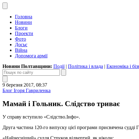
Головна
Новини
Блоги
Проекти
Фото
Досьє
Війна
Допомога армії
Новини Полтавщини:
Події
|
Політика і влада
|
Економіка і біз
9 березня 2017, 08:37
Блог Ігоря Гавриленка
Мамай і Гольник. Слідство триває
У справу вступило «Слідство.Інфо».
Друга частина 120-го випуску цієї програми присвячена судді 
«Найчесніший» суддя Струков відвертий, як ніколи: