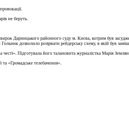
провокації.
арів не беруть.
 вирок Дарницького районного суду м. Києва, котрим був засудже
 Гольник дозволило розірвати рейдерську схему, в якій був заміш
 честі». Підготувала його талановита журналістка Марія Землян
й та «Громадське телебачення».