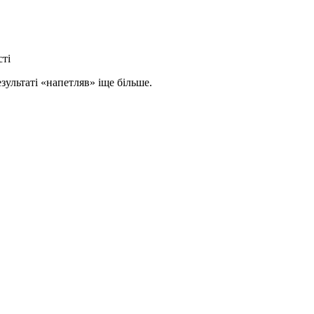
сті
зультаті «напетляв» іще більше.