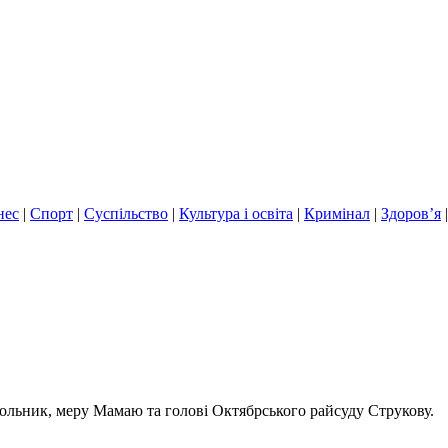
нес
|
Спорт
|
Суспільство
|
Культура і освіта
|
Кримінал
|
Здоров’я
Гольник, меру Мамаю та голові Октябрського райсуду Струкову.