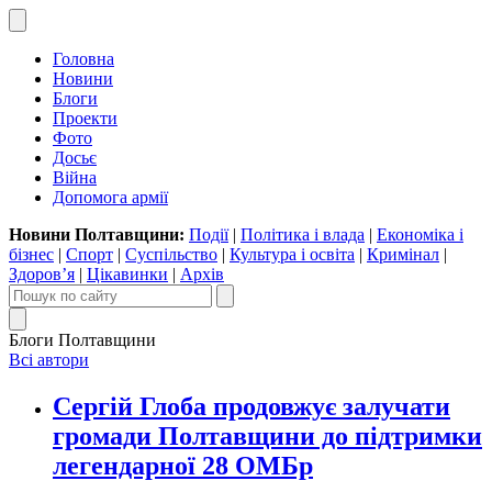
Головна
Новини
Блоги
Проекти
Фото
Досьє
Війна
Допомога армії
Новини Полтавщини:
Події
|
Політика і влада
|
Економіка і
бізнес
|
Спорт
|
Суспільство
|
Культура і освіта
|
Кримінал
|
Здоров’я
|
Цікавинки
|
Архів
Блоги Полтавщини
Всі автори
Сергій Глоба продовжує залучати
громади Полтавщини до підтримки
легендарної 28 ОМБр