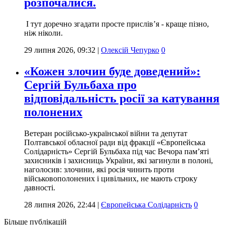
розпочалися.
І тут доречно згадати просте прислів’я - краще пізно,
ніж ніколи.
29 липня 2026, 09:32
|
Олексій Чепурко
0
«Кожен злочин буде доведений»:
Сергій Бульбаха про
відповідальність росії за катування
полонених
Ветеран російсько-української війни та депутат
Полтавської обласної ради від фракції «Європейська
Солідарність» Сергій Бульбаха під час Вечора пам’яті
захисників і захисниць України, які загинули в полоні,
наголосив: злочини, які росія чинить проти
військовополонених і цивільних, не мають строку
давності.
28 липня 2026, 22:44
|
Європейська Солідарність
0
Більше публікацій