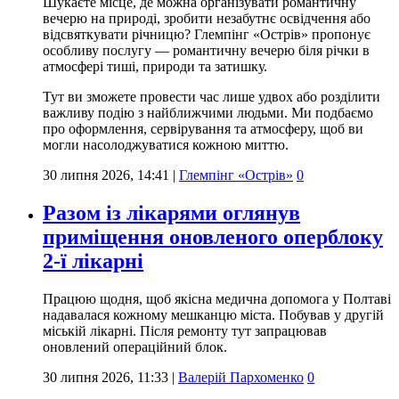
Шукаєте місце, де можна організувати романтичну
вечерю на природі, зробити незабутнє освідчення або
відсвяткувати річницю? Глемпінг «Острів» пропонує
особливу послугу — романтичну вечерю біля річки в
атмосфері тиші, природи та затишку.
Тут ви зможете провести час лише удвох або розділити
важливу подію з найближчими людьми. Ми подбаємо
про оформлення, сервірування та атмосферу, щоб ви
могли насолоджуватися кожною миттю.
30 липня 2026, 14:41
|
Глемпінг «Острів»
0
Разом із лікарями оглянув
приміщення оновленого оперблоку
2-ї лікарні
Працюю щодня, щоб якісна медична допомога у Полтаві
надавалася кожному мешканцю міста. Побував у другій
міській лікарні. Після ремонту тут запрацював
оновлений операційний блок.
30 липня 2026, 11:33
|
Валерій Пархоменко
0