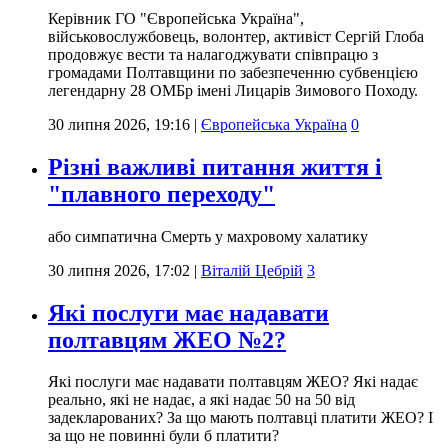
Керівник ГО "Європейська Україна",
військовослужбовець, волонтер, активіст Сергій Глоба
продовжує вести та налагоджувати співпрацю з
громадами Полтавщини по забезпеченню субвенцією
легендарну 28 ОМБр імені Лицарів Зимового Походу.
30 липня 2026, 19:16
|
Європейська Україна
0
Різні важливі питання життя і
"плавного переходу"
або симпатична Смерть у махровому халатику
30 липня 2026, 17:02
|
Віталій Цебрій
3
Які послуги має надавати
полтавцям ЖЕО №2?
Які послуги має надавати полтавцям ЖЕО? Які надає
реально, які не надає, а які надає 50 на 50 від
задекларованих? За що мають полтавці платити ЖЕО? І
за що не повинні були б платити?