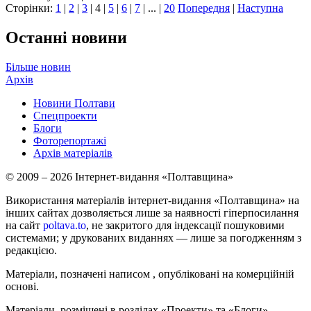
Сторінки:
1
|
2
|
3
|
4
|
5
|
6
|
7
| ... |
20
Попередня
|
Наступна
Останні новини
Більше новин
Архів
Новини Полтави
Спецпроекти
Блоги
Фоторепортажі
Архів матеріалів
© 2009 – 2026 Інтернет-видання «Полтавщина»
Використання матеріалів інтернет-видання «Полтавщина» на
інших сайтах дозволяється лише за наявності гіперпосилання
на сайт
poltava.to
, не закритого для індексації пошуковими
системами; у друкованих виданнях — лише за погодженням з
редакцією.
Матеріали, позначені написом
, опубліковані на комерційній
основі.
Матеріали, розміщені в розділах «Проекти» та «Блоги»,