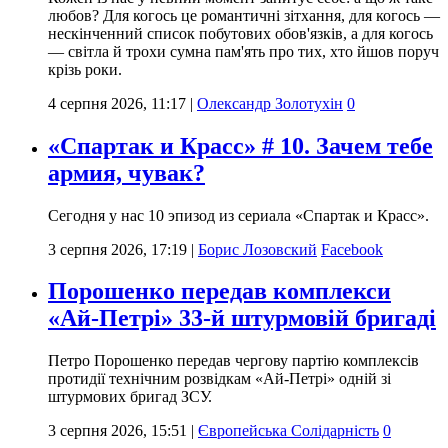
любов? Для когось це романтичні зітхання, для когось —
нескінченний список побутових обов'язків, а для когось
— світла й трохи сумна пам'ять про тих, хто йшов поруч
крізь роки.
4 серпня 2026, 11:17
|
Олександр Золотухін
0
«Спартак и Красс» # 10. Зачем тебе
армия, чувак?
Сегодня у нас 10 эпизод из сериала «Спартак и Красс».
3 серпня 2026, 17:19
|
Борис Лозовский
Facebook
Порошенко передав комплекси
«Ай-Петрі» 33-й штурмовій бригаді
Петро Порошенко передав чергову партію комплексів
протидії технічним розвідкам «Ай-Петрі» одній зі
штурмових бригад ЗСУ.
3 серпня 2026, 15:51
|
Європейська Солідарність
0