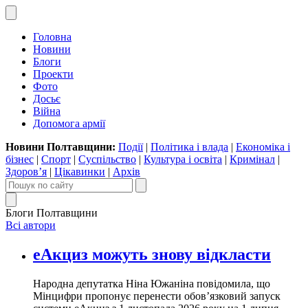
Головна
Новини
Блоги
Проекти
Фото
Досьє
Війна
Допомога армії
Новини Полтавщини:
Події
|
Політика і влада
|
Економіка і
бізнес
|
Спорт
|
Суспільство
|
Культура і освіта
|
Кримінал
|
Здоров’я
|
Цікавинки
|
Архів
Блоги Полтавщини
Всі автори
еАкциз можуть знову відкласти
Народна депутатка Ніна Южаніна повідомила, що
Мінцифри пропонує перенести обов’язковий запуск