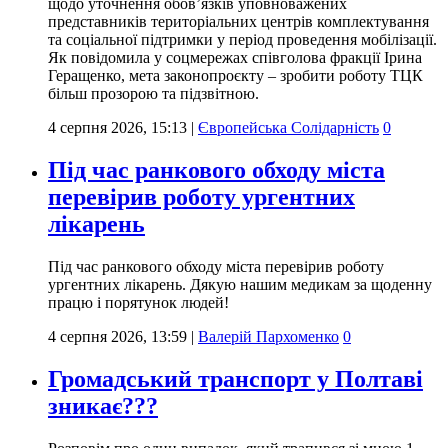
щодо уточнення обов’язків уповноважених
представників територіальних центрів комплектування
та соціальної підтримки у період проведення мобілізації.
Як повідомила у соцмережах співголова фракції Ірина
Геращенко, мета законопроєкту – зробити роботу ТЦК
більш прозорою та підзвітною.
4 серпня 2026, 15:13
|
Європейська Солідарність
0
Під час ранкового обходу міста
перевірив роботу ургентних
лікарень
Під час ранкового обходу міста перевірив роботу
ургентних лікарень. Дякую нашим медикам за щоденну
працю і порятунок людей!
4 серпня 2026, 13:59
|
Валерій Пархоменко
0
Громадський транспорт у Полтаві
зникає???