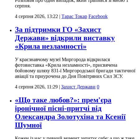
Розповім про один випадок, який трапився зі мною 1
серпня.
4 серпня 2026, 13:22
|
Тарас Токар
Facebook
За підтримки ГО «Захист
Держави» відкрили виставку
«Крила незламності»
У краєзнавчому музеї Миргорода відкрилася
фотовиставка «Крила незламності», присвячена
бойовому шляху 831-ї Миргородської бригади тактичної
авіації та приурочена до Дня Повітряних Сил ЗСУ.
4 серпня 2026, 11:29
|
Захист Держави
0
«Що таке любов?»: прем'єра
іронічної пісні-притчі від
Олександра Золотухіна та Ксенії
Шумної
Кожен із нас у певний момент запитує себе: а що ж таке