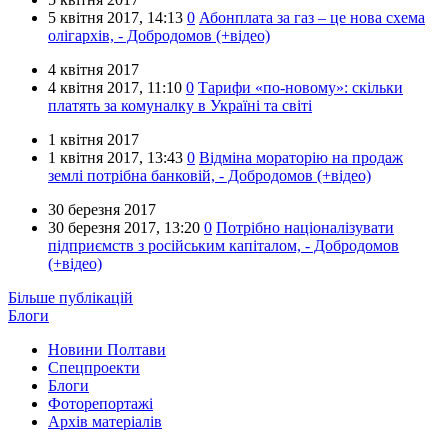
5 квітня 2017,
14:13
0
Абонплата за газ – це нова схема
олігархів, - Добродомов (+відео)
4 квітня 2017
4 квітня 2017,
11:10
0
Тарифи «по-новому»: скільки
платять за комуналку в Україні та світі
1 квітня 2017
1 квітня 2017,
13:43
0
Відміна мораторію на продаж
землі потрібна банковій, - Добродомов (+відео)
30 березня 2017
30 березня 2017,
13:20
0
Потрібно націоналізувати
підприємств з російським капіталом, - Добродомов
(+відео)
Більше публікацій
Блоги
Новини Полтави
Спецпроекти
Блоги
Фоторепортажі
Архів матеріалів