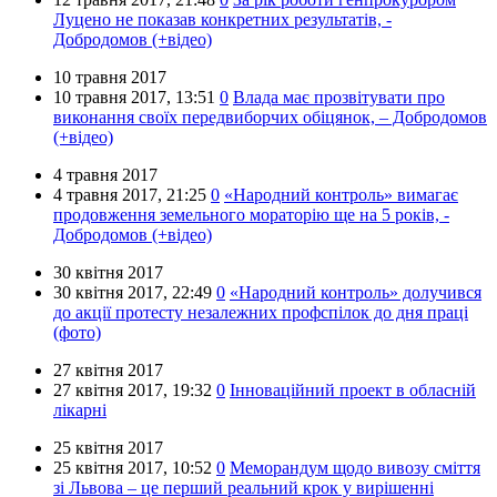
Луцено не показав конкретних результатів, -
Добродомов (+відео)
10 травня 2017
10 травня 2017,
13:51
0
Влада має прозвітувати про
виконання своїх передвиборчих обіцянок, – Добродомов
(+відео)
4 травня 2017
4 травня 2017,
21:25
0
«Народний контроль» вимагає
продовження земельного мораторію ще на 5 років, -
Добродомов (+відео)
30 квітня 2017
30 квітня 2017,
22:49
0
«Народний контроль» долучився
до акції протесту незалежних профспілок до дня праці
(фото)
27 квітня 2017
27 квітня 2017,
19:32
0
Інноваційний проект в обласній
лікарні
25 квітня 2017
25 квітня 2017,
10:52
0
Меморандум щодо вивозу сміття
зі Львова – це перший реальний крок у вирішенні