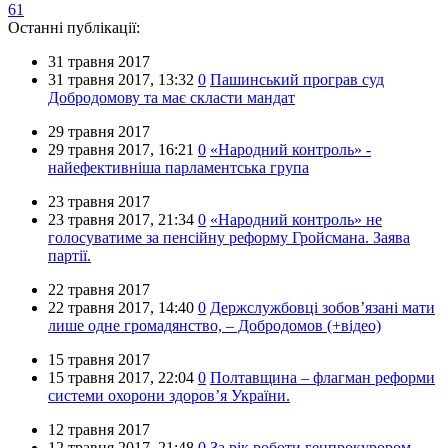
61
Останні публікації:
31 травня 2017
31 травня 2017,
13:32
0
Пашинський програв суд
Добродомову та має скласти мандат
29 травня 2017
29 травня 2017,
16:21
0
«Народний контроль» -
найефективніша парламентська група
23 травня 2017
23 травня 2017,
21:34
0
«Народний контроль» не
голосуватиме за пенсійну реформу Гройсмана. Заява
партії.
22 травня 2017
22 травня 2017,
14:40
0
Держслужбовці зобов’язані мати
лише одне громадянство, – Добродомов (+відео)
15 травня 2017
15 травня 2017,
22:04
0
Полтавщина – флагман реформи
системи охорони здоров’я України.
12 травня 2017
12 травня 2017,
21:48
0
За рік роботи генпрокурором