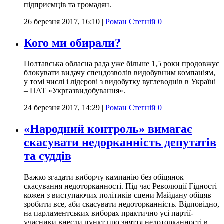
підприємців та громадян.
26 березня 2017, 16:10
|
Роман Стегній
0
Кого ми обирали?
Полтавська обласна рада уже більше 1,5 роки продовжує
блокувати видачу спецдозволів видобувним компаніям,
у томі числі і лідерові з видобутку вуглеводнів в Україні
– ПАТ «Укргазвидобування».
24 березня 2017, 14:29
|
Роман Стегній
0
«Народний контроль» вимагає
скасувати недорканність депутатів
та суддів
Важко згадати виборчу кампанію без обіцянок
скасування недоторканності. Під час Революції Гідності
кожен з виступаючих політиків сцени Майдану обіцяв
зробити все, аби скасувати недоторканність. Відповідно,
на парламентських виборах практично усі партії-
учасники внесли пункт про зняття недоторканності в