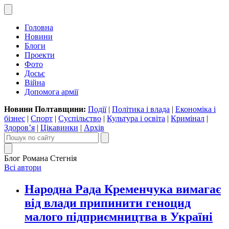
Головна
Новини
Блоги
Проекти
Фото
Досьє
Війна
Допомога армії
Новини Полтавщини:
Події
|
Політика і влада
|
Економіка і
бізнес
|
Спорт
|
Суспільство
|
Культура і освіта
|
Кримінал
|
Здоров’я
|
Цікавинки
|
Архів
Блог Романа Стегнія
Всі автори
Народна Рада Кременчука вимагає
від влади припинити геноцид
малого підприємництва в Україні