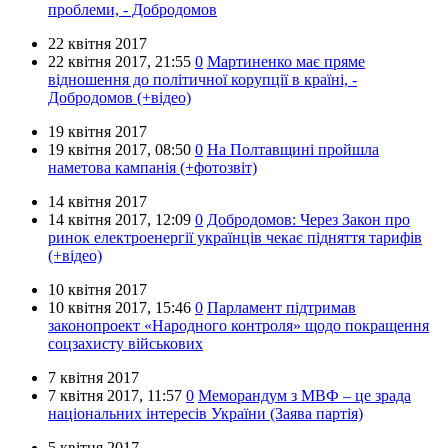
проблеми, - Добродомов
22 квітня 2017
22 квітня 2017,
21:55
0
Мартиненко має пряме
відношення до політичної корупції в країні, -
Добродомов (+відео)
19 квітня 2017
19 квітня 2017,
08:50
0
На Полтавщині пройшла
наметова кампанія (+фотозвіт)
14 квітня 2017
14 квітня 2017,
12:09
0
Добродомов: Через Закон про
ринок електроенергії українців чекає підняття тарифів
(+відео)
10 квітня 2017
10 квітня 2017,
15:46
0
Парламент підтримав
законопроект «Народного контроля» щодо покращення
соцзахисту військових
7 квітня 2017
7 квітня 2017,
11:57
0
Меморандум з МВФ – це зрада
національних інтересів України (Заява партія)
5 квітня 2017