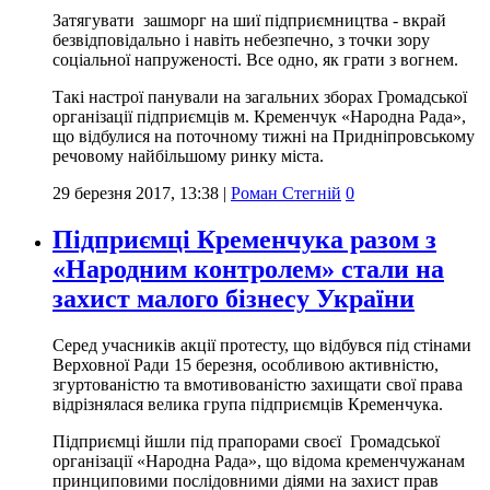
Затягувати зашморг на шиї підприємництва - вкрай
безвідповідально і навіть небезпечно, з точки зору
соціальної напруженості. Все одно, як грати з вогнем.
Такі настрої панували на загальних зборах Громадської
організації підприємців м. Кременчук «Народна Рада»,
що відбулися на поточному тижні на Придніпровському
речовому найбільшому ринку міста.
29 березня 2017, 13:38
|
Роман Стегній
0
Підприємці Кременчука разом з
«Народним контролем» стали на
захист малого бізнесу України
Серед учасників акції протесту, що відбувся під стінами
Верховної Ради 15 березня, особливою активністю,
згуртованістю та вмотивованістю захищати свої права
відрізнялася велика група підприємців Кременчука.
Підприємці йшли під прапорами своєї Громадської
організації «Народна Рада», що відома кременчужанам
принциповими послідовними діями на захист прав