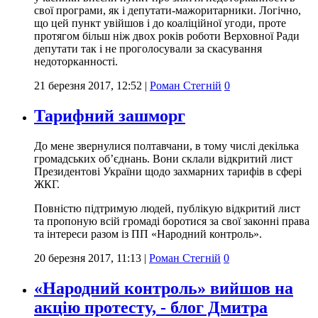
свої програми, як і депутати-мажоритарники. Логічно,
що цей пункт увійшов і до коаліційної угоди, проте
протягом більш ніж двох років роботи Верховної Ради
депутати так і не проголосували за скасування
недоторканності.
21 березня 2017, 12:52
|
Роман Стегній
0
Тарифний зашморг
До мене звернулися полтавчани, в тому числі декілька
громадських об’єднань. Вони склали відкритий лист
Президентові України щодо захмарних тарифів в сфері
ЖКГ.
Повністю підтримую людей, публікую відкритий лист
та пропоную всій громаді боротися за свої законні права
та інтереси разом із ПП «Народний контроль».
20 березня 2017, 11:13
|
Роман Стегній
0
«Народний контроль» вийшов на
акцію протесту, - блог Дмитра