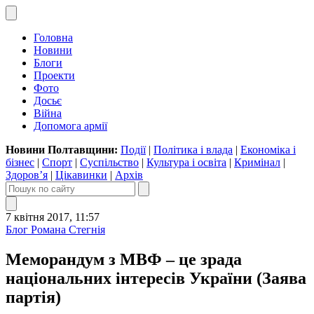
Головна
Новини
Блоги
Проекти
Фото
Досьє
Війна
Допомога армії
Новини Полтавщини:
Події
|
Політика і влада
|
Економіка і
бізнес
|
Спорт
|
Суспільство
|
Культура і освіта
|
Кримінал
|
Здоров’я
|
Цікавинки
|
Архів
7 квітня 2017, 11:57
Блог Романа Стегнія
Меморандум з МВФ – це зрада
національних інтересів України (Заява
партія)