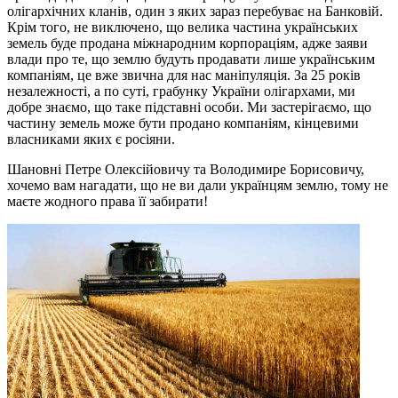
олігархічних кланів, один з яких зараз перебуває на Банковій.
Крім того, не виключено, що велика частина українських
земель буде продана міжнародним корпораціям, адже заяви
влади про те, що землю будуть продавати лише українським
компаніям, це вже звична для нас маніпуляція. За 25 років
незалежності, а по суті, грабунку України олігархами, ми
добре знаємо, що таке підставні особи. Ми застерігаємо, що
частину земель може бути продано компаніям, кінцевими
власниками яких є росіяни.
Шановні Петре Олексійовичу та Володимире Борисовичу,
хочемо вам нагадати, що не ви дали українцям землю, тому не
маєте жодного права її забирати!