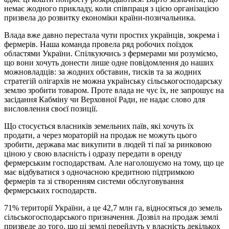
немає жодного прикладу, коли співпраця з цією організацією
призвела до розвитку економіки країни-позичальника.
Влада вже давно перестала чути простих українців, зокрема і
фермерів. Наша команда провела ряд робочих поїздок
областями України. Спілкуючись з фермерами ми розуміємо,
що вони хочуть донести лише одне повідомлення до наших
можновладців: за жодних обставин, тисків та за жодних
стратегій олігархів не можна українську сільськогосподарську
землю зробити товаром. Проте влада не чує їх, не запрошує на
засідання Кабміну чи Верховної Ради, не надає слово для
висловлення своєї позиції.
Що стосується власників земельних паїв, які хочуть їх
продати, а через мораторій на продаж не можуть цього
зробити, держава має викупити в людей ті паї за ринковою
ціною у свою власність і одразу передати в оренду
фермерським господарствам. Але наголошуємо на тому, що це
має відбуватися з одночасною кредитною підтримкою
фермерів та зі створенням системи обслуговування
фермерських господарств.
71% території України, а це 42,7 млн га, відносяться до земель
сільськогосподарського призначення. Дозвіл на продаж землі
призведе до того, що ці землі перейдуть у власність декількох