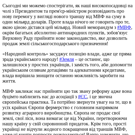
Сьогодні ми можемо спостерігати, як наші високопосадовці на
чолі з Президентом та прем'єр-міністром розповідають про
нову перемогу у вигляді нового траншу від МВФ на суму в
один мільярд доларів. Проте влада нічого не говорить про те,
якою ціною дістався цей мільярд. Новий меморандум з
#
МВФ
,
окрім багатьох абсолютно антинародних пунктів, зобов'язує
Верховну Раду прийняти нове законодавство, яке дозволить
продаж землі сільськогосподарського призначення!
«Народний контроль» засуджує позицію влади, адже це пряма
зрада українського народу!
#
Земля
– це останнє, що
залишилося у простих українців, і замість того, аби допомогти
українським селянам дотаціями та адекватними кредитами,
влада вирішила знищити останню можливість заробити на
життя.
МВФ закликає нас прийняти цю так звану реформу адже вона
буцімто наблизить нас до асоціації з
#
ЄС
, і це звична
європейська практика. Та потрібно звернути увагу на те, що в
усіх країнах Європи фермерство є головним напрямком
розвитку аграрного виробництва. Європа не продає свої
землі, свої ліси, вона вимагає це від України, перетворюючи
нашу країну у свій сировинний придаток. Крім того, прості
українці не відчули жодного покращення від траншів МВФ,
адже ці кошти попросту розкрадаються! Варто зазначити, що