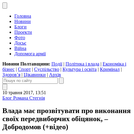
Головна
Новини
Блоги
Проекти
Фото
Досьє
Війна
Допомога армії
Новини Полтавщини:
Події
|
Політика і влада
|
Економіка і
бізнес
|
Спорт
|
Суспільство
|
Культура і освіта
|
Кримінал
|
Здоров’я
|
Цікавинки
|
Архів
10 травня 2017, 13:51
Блог Романа Стегнія
Влада має прозвітувати про виконання
своїх передвиборчих обіцянок, –
Добродомов (+відео)