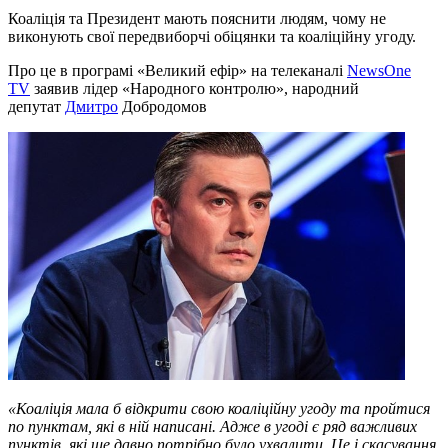
Коаліція та Президент мають пояснити людям, чому не
виконують свої передвиборчі обіцянки та коаліційну угоду.
Про це в програмі «Великий ефір» на телеканалі
NewsOne
TV
заявив лідер «Народного контролю», народний
депутат
Дмитро
Добродомов
«Коаліція мала б відкрити свою коаліційну угоду та пройтися
по пунктам, які в ній написані. Адже в угоді є ряд важливих
пунктів, які ще давно потрібно було ухвалити. Це і скасування