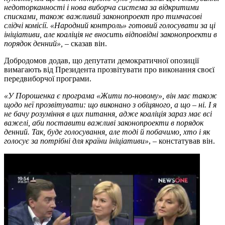
недоторканності і нова виборча система за відкритими
списками, також важливий законопроект про тимчасові
слідчі комісії. «Народний контроль» готовий голосувати за ці
ініціативи, але коаліція не вносить відповідні законопроекти в
порядок денний»,
– сказав він.
Добродомов додав, що депутати демократичної опозиції
вимагають від Президента прозвітувати про виконання своєї
передвиборчої програми.
«У Порошенка є програма «Жити по-новому», він має також
щодо неї прозвітувати: що виконано з обіцяного, а що – ні. І я
не бачу розуміння в цих питання, адже коаліція зараз має всі
важелі, аби поставити важливі законопроекти в порядок
денний. Так, буде голосування, але тоді й побачимо, хто і як
голосує за потрібні для країни ініціативи»
, – констатував він.