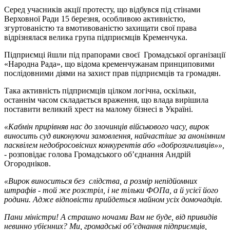
Серед учасників акції протесту, що відбувся під стінами
Верховної Ради 15 березня, особливою активністю,
згуртованістю та вмотивованістю захищати свої права
відрізнялася велика група підприємців Кременчука.
Підприємці йшли під прапорами своєї Громадської організації
«Народна Рада», що відома кременчужанам принциповими
послідовними діями на захист прав підприємців та громадян.
Така активність підприємців цілком логічна, оскільки,
останнім часом складається враження, що влада вирішила
поставити великий хрест на малому бізнесі в Україні.
«Кабмін прирівняв нас до злочинців військового часу, вирок
виносить суд виконуючи замовлення, найчастіше за анонімним
пасквілем недобросовісних конкурентів або «доброзичливців»»,
-
розповідає голова Громадського об’єднання Андрій
Огородніков.
«Вирок виноситься без слідства, а розмір непідйомних
штрафів - той же розстріл, і не тільки ФОПа, а й усієї його
родини. Адже відповісти прийдеться майном усіх домочадців.
Пани міністри! А страшно ночами Вам не буде, від привидів
невинно убієнних? Ми, громадські об’єднання підприємців,