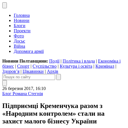
Головна
Новини
Блоги
Проекти
Фото
Досьє
Війна
Допомога армії
Новини Полтавщини:
Події
|
Політика і влада
|
Економіка і
бізнес
|
Спорт
|
Суспільство
|
Культура і освіта
|
Кримінал
|
Здоров’я
|
Цікавинки
|
Архів
26 березня 2017, 16:10
Блог Романа Стегнія
Підприємці Кременчука разом з
«Народним контролем» стали на
захист малого бізнесу України