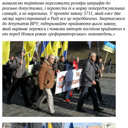
вимагаємо терміново переглянути розміри штрафів до
реально допустимих, і перевести їх в норму попереджувальних
санкцій, а не каральних. У проекті закону 5711, який вже два
місяці зареєстрований в Раді все це передбачено. Звертаємося
до депутатів ВРУ, підтримайте прийняття цього закону,
який вирівняє перекоси і помилки авторів поспіхом прийнятих в
ніч перед Новим роком «реформаторських» нововведень.»