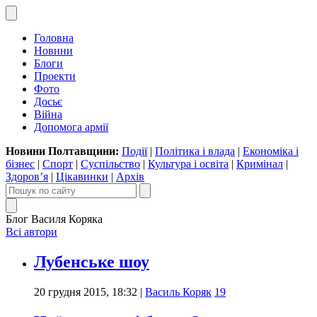
Головна
Новини
Блоги
Проекти
Фото
Досьє
Війна
Допомога армії
Новини Полтавщини:
Події
|
Політика і влада
|
Економіка і
бізнес
|
Спорт
|
Суспільство
|
Культура і освіта
|
Кримінал
|
Здоров’я
|
Цікавинки
|
Архів
Блог Василя Коряка
Всі автори
Лубенське шоу
20 грудня 2015, 18:32
|
Василь Коряк
19