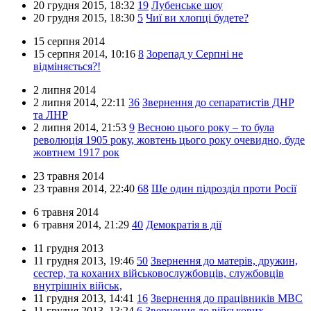
20 грудня 2015,
18:32
19
Лубенське шоу
20 грудня 2015,
18:30
5
Чиї ви хлопці будете?
15 серпня 2014
15 серпня 2014,
10:16
8
Зорепад у Серпні не
відміняється?!
2 липня 2014
2 липня 2014,
22:11
36
Звернення до сепаратистів ДНР
та ЛНР
2 липня 2014,
21:53
9
Весною цього року – то була
революція 1905 року, жовтень цього року очевидно, буде
жовтнем 1917 рок
23 травня 2014
23 травня 2014,
22:40
68
Ще один підрозділ проти Росії
6 травня 2014
6 травня 2014,
21:29
40
Демократія в дії
11 грудня 2013
11 грудня 2013,
19:46
50
Звернення до матерів, дружин,
сестер, та коханих військовослужбовців, службовців
внутрішніх військ,
11 грудня 2013,
14:41
16
Звернення до працівників МВС
11 грудня 2013,
13:24
6
Звернення до військових