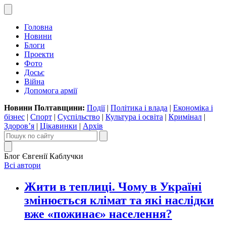
Головна
Новини
Блоги
Проекти
Фото
Досьє
Війна
Допомога армії
Новини Полтавщини:
Події
|
Політика і влада
|
Економіка і
бізнес
|
Спорт
|
Суспільство
|
Культура і освіта
|
Кримінал
|
Здоров’я
|
Цікавинки
|
Архів
Блог Євгенії Каблучки
Всі автори
Жити в теплиці. Чому в Україні
змінюється клімат та які наслідки
вже «пожинає» населення?