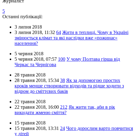
Журналіст
5
Останні публікації:
3 липня 2018
3 липня 2018,
11:32
64
Жити в теплиці. Чому в Україні
змінюється клімат та які наслідки вже «пожинає»
населення?
5 червня 2018
5 червня 2018,
07:57
100
У чому Полтава гірша від
Черкас та Чернігова
28 травня 2018
28 травня 2018,
15:34
38
Як за допомогою простих
кроків менше створювати відходів та рідше ходити з
відром до сміттєвих баків
22 травня 2018
22 травня 2018,
16:00
212
Як жити так, аби в рік
викидати жменю сміття?
15 травня 2018
15 травня 2018,
13:31
24
Чого дорослим варто повчитися
у дітей