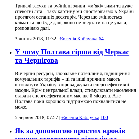
Тривалі засухи та руйнівні зливи, «м’які» зими та дуже
спекотні літа – таку картину ми спостерігаємо в Україні
протягом останніх десятиріч. Через що змінюється
клімат та що буде далі, якщо не звертати на це уваги,
розповідаю далі.
3 липня 2018, 11:32
|
Євгенія Каблучка
64
У чому Полтава гірша від Черкас
та Чернігова
Вичерпні ресурси, глобальне потепління, підвищення
комунальних тарифів – ці та інші причини мають
штовхнути Україну запроваджувати енергоефективні
заходи. Крім центральної влади, стимулювати населення
ставати енергоефективним має ще й місцева. Але
Полтава поки хорошою підтримкою похвалитися не
може.
5 червня 2018, 07:57
|
Євгенія Каблучка
100
Як за допомогою простих кроків
менше створювати відходів та