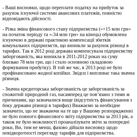
- Ваші висновки, щодо переплати податку на прибуток за
рахунок існуючої системи авансових платежів, повністю
відповідають дійсності.
- Різка зміна фінансового стану підприємства («+15 млн грн»
на початок періоду та «-34 млн грн» на кінець) обумовлена
існуючою в державі практикою компенсації збитків
комунальних підприємств, що виникли за рахунок різниці в
тарифах. Так в 2012 році держава компенсувала підприємству
заборгованість, яка виникла в 2011-2012 роках на суму
близько 78 млн грн, що і стало основною складовою
формування прибутку). В той же час, в 2013 році не було
профінансовано жодної копійки. Звідси і випливає така значна
різниця.
- Значна кредиторська заборгованість це заборгованість за
спожитий природний газ, насамперед це пов’язано з тими ж
причинами, що зазначалися вище (відсутність фінансування з
боку держави різниці в тарифах) Вважаємо за необхідне
зазначити, що не зважаючи на те що у Вашому розпорядженні
не було повного фінансового звіту підприємства за 2013 рік, а
також не було можливості проаналізувати звіти за попередні
роки, Ви, тим не менш, фахово дійшли висновку щодо
невідворотності перегляду тарифів для підприємства.