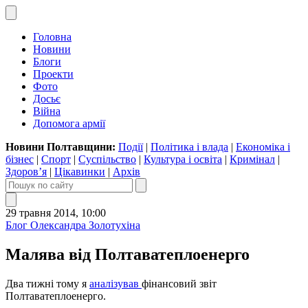
Головна
Новини
Блоги
Проекти
Фото
Досьє
Війна
Допомога армії
Новини Полтавщини:
Події
|
Політика і влада
|
Економіка і
бізнес
|
Спорт
|
Суспільство
|
Культура і освіта
|
Кримінал
|
Здоров’я
|
Цікавинки
|
Архів
29 травня 2014, 10:00
Блог Олександра Золотухіна
Малява від Полтаватеплоенерго
Два тижні тому я
аналізував
фінансовий звіт
Полтаватеплоенерго.