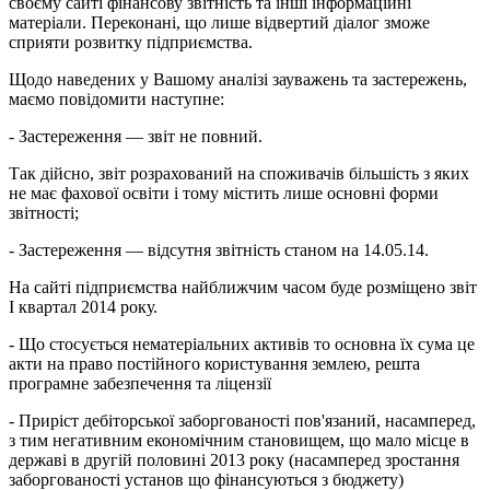
своєму сайті фінансову звітність та інші інформаційні
матеріали. Переконані, що лише відвертий діалог зможе
сприяти розвитку підприємства.
Щодо наведених у Вашому аналізі зауважень та застережень,
маємо повідомити наступне:
- Застереження — звіт не повний.
Так дійсно, звіт розрахований на споживачів більшість з яких
не має фахової освіти і тому містить лише основні форми
звітності;
- Застереження — відсутня звітність станом на 14.05.14.
На сайті підприємства найближчим часом буде розміщено звіт
І квартал 2014 року.
- Що стосується нематеріальних активів то основна їх сума це
акти на право постійного користування землею, решта
програмне забезпечення та ліцензії
- Приріст дебіторської заборгованості пов'язаний, насамперед,
з тим негативним економічним становищем, що мало місце в
державі в другій половині 2013 року (насамперед зростання
заборгованості установ що фінансуються з бюджету)