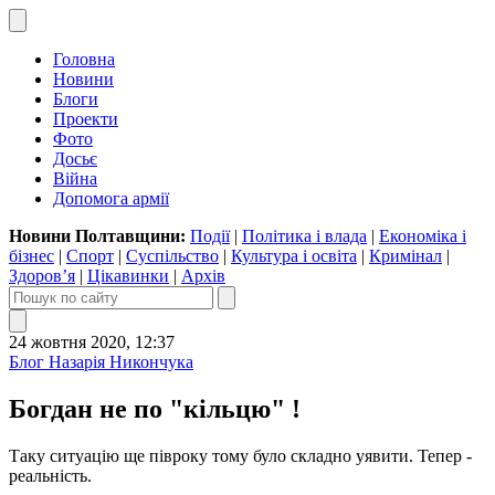
Головна
Новини
Блоги
Проекти
Фото
Досьє
Війна
Допомога армії
Новини Полтавщини:
Події
|
Політика і влада
|
Економіка і
бізнес
|
Спорт
|
Суспільство
|
Культура і освіта
|
Кримінал
|
Здоров’я
|
Цікавинки
|
Архів
24 жовтня 2020, 12:37
Блог Назарія Никончука
Богдан не по "кільцю" !
Таку ситуацію ще півроку тому було складно уявити. Тепер -
реальність.