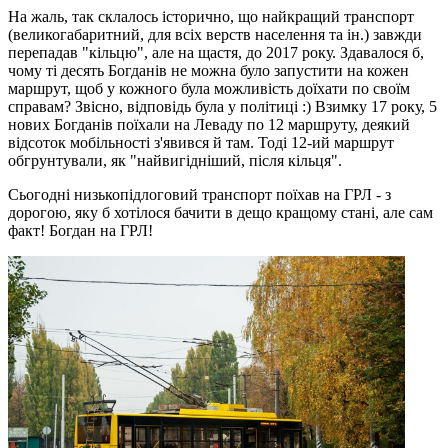
На жаль, так склалось історично, що найкращий транспорт
(великогабаритний, для всіх верств населення та ін.) завжди
перепадав "кільцю", але на щастя, до 2017 року. Здавалося б,
чому ті десять Богданів не можна було запустити на кожен
маршрут, щоб у кожного була можливість доїхати по своїм
справам? Звісно, відповідь була у політиці :) Взимку 17 року, 5
нових Богданів поїхали на Леваду по 12 маршруту, деякий
відсоток мобільності з'явився й там. Тоді 12-ий маршрут
обгрунтували, як "найвигідніший, після кільця".
Сьогодні низькопідлоговий транспорт поїхав на ГРЛ - з
дорогою, яку б хотілося бачити в дещо кращому стані, але сам
факт! Богдан на ГРЛ!