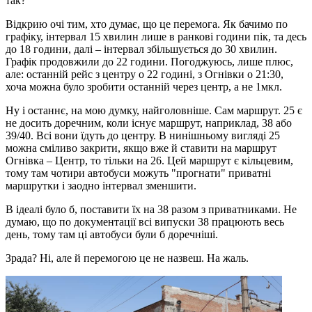
так?
Відкрию очі тим, хто думає, що це перемога. Як бачимо по
графіку, інтервал 15 хвилин лише в ранкові години пік, та десь
до 18 години, далі – інтервал збільшується до 30 хвилин.
Графік продовжили до 22 години. Погоджуюсь, лише плюс,
але: останній рейс з центру о 22 годині, з Огнівки о 21:30,
хоча можна було зробити останній через центр, а не 1мкл.
Ну і останнє, на мою думку, найголовніше. Сам маршрут. 25 є
не досить доречним, коли існує маршрут, наприклад, 38 або
39/40. Всі вони їдуть до центру. В нинішньому вигляді 25
можна сміливо закрити, якщо вже й ставити на маршрут
Огнівка – Центр, то тільки на 26. Цей маршрут є кільцевим,
тому там чотири автобуси можуть "прогнати" приватні
маршрутки і заодно інтервал зменшити.
В ідеалі було б, поставити їх на 38 разом з приватниками. Не
думаю, що по документації всі випуски 38 працюють весь
день, тому там ці автобуси були б доречніші.
Зрада? Ні, але й перемогою це не назвеш. На жаль.