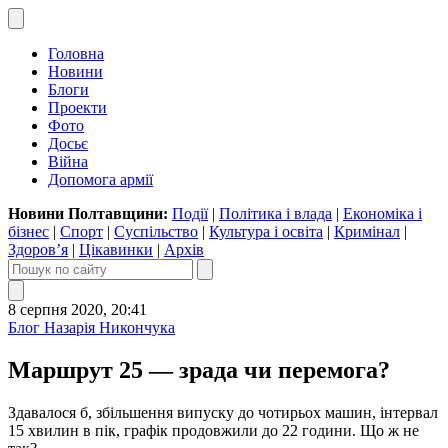
Головна
Новини
Блоги
Проекти
Фото
Досьє
Війна
Допомога армії
Новини Полтавщини:
Події
|
Політика і влада
|
Економіка і
бізнес
|
Спорт
|
Суспільство
|
Культура і освіта
|
Кримінал
|
Здоров’я
|
Цікавинки
|
Архів
8 серпня 2020, 20:41
Блог Назарія Никончука
Маршрут 25 — зрада чи перемога?
Здавалося б, збільшення випуску до чотирьох машин, інтервал
15 хвилин в пік, графік продовжили до 22 години. Що ж не