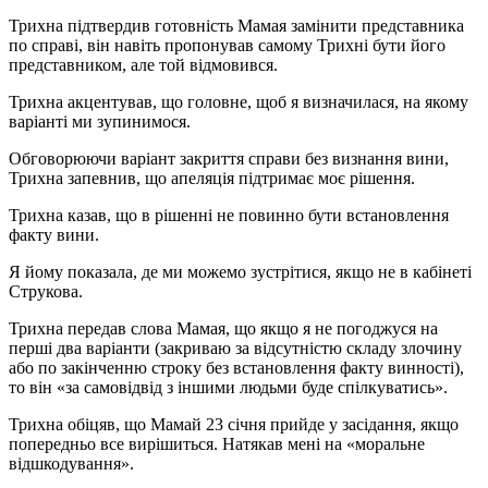
Трихна підтвердив готовність Мамая замінити представника
по справі, він навіть пропонував самому Трихні бути його
представником, але той відмовився.
Трихна акцентував, що головне, щоб я визначилася, на якому
варіанті ми зупинимося.
Обговорюючи варіант закриття справи без визнання вини,
Трихна запевнив, що апеляція підтримає моє рішення.
Трихна казав, що в рішенні не повинно бути встановлення
факту вини.
Я йому показала, де ми можемо зустрітися, якщо не в кабінеті
Струкова.
Трихна передав слова Мамая, що якщо я не погоджуся на
перші два варіанти (закриваю за відсутністю складу злочину
або по закінченню строку без встановлення факту винності),
то він «за самовідвід з іншими людьми буде спілкуватись».
Трихна обіцяв, що Мамай 23 січня прийде у засідання, якщо
попередньо все вирішиться. Натякав мені на «моральне
відшкодування».