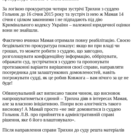
За логікою прокуратури чотири зустрічі Трихни з суддею
Гольник до 16 січня 2015 року та зустріч із нею ж Мамая 14
січня є цілком законними і не підпадають під дію
Кримінального кодексу України – належної юридичної оцінки
вони не знайшли.
Фактично вчинки Мамая отримали повну реабілітацію. Своєю
бездіяльністю прокуратура показує: якщо ви при владі чи
грошах, то можете робити з суддею, що завгодно,
розголошувати конфіденційну інформацію, оббріхувати,
ображати суд, зустрічатися з суддею та пропонувати
протизаконні варіанти вирішення своєї справи, направляти
посередника для залаштункових домовленостей, навіть
погрожувати судді, як це робив Ковжога – вам нічого за це не
буде!
Обвинувальний акт виписано таким чином, що висновок
напрошуватиметься єдиний – Трихна діяв в інтересах Мамая,
але за власною ініціативою. Попри всю алогічність такого
висновку! А Мамай просто «не зміг домовитися із суддею
Гольник Л.В. про прийняття в адміністративній справі
рішення, яке б його влаштовувало».
Після направлення справи Трихни до суду решта матеріалів