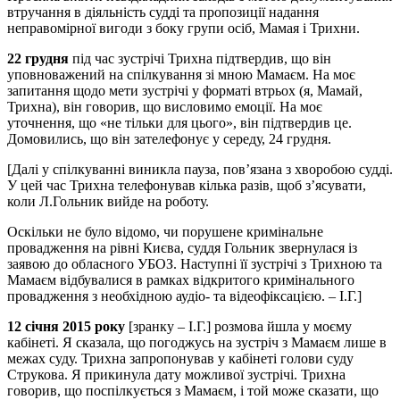
втручання в діяльність судді та пропозиції надання
неправомірної вигоди з боку групи осіб, Мамая і Трихни.
22 грудня
під час зустрічі Трихна підтвердив, що він
уповноважений на спілкування зі мною Мамаєм. На моє
запитання щодо мети зустрічі у форматі втрьох (я, Мамай,
Трихна), він говорив, що висловимо емоції. На моє
уточнення, що «не тільки для цього», він підтвердив це.
Домовились, що він зателефонує у середу, 24 грудня.
[Далі у спілкуванні виникла пауза, пов’язана з хворобою судді.
У цей час Трихна телефонував кілька разів, щоб з’ясувати,
коли Л.Гольник вийде на роботу.
Оскільки не було відомо, чи порушене кримінальне
провадження на рівні Києва, суддя Гольник звернулася із
заявою до обласного УБОЗ. Наступні її зустрічі з Трихною та
Мамаєм відбувалися в рамках відкритого кримінального
провадження з необхідною аудіо- та відеофіксацією. – І.Г.]
12 січня 2015 року
[зранку – І.Г.] розмова йшла у моєму
кабінеті. Я сказала, що погоджусь на зустріч з Мамаєм лише в
межах суду. Трихна запропонував у кабінеті голови суду
Струкова. Я прикинула дату можливої зустрічі. Трихна
говорив, що поспілкується з Мамаєм, і той може сказати, що