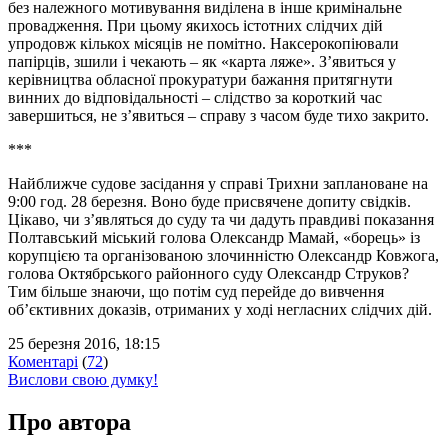
без належного мотивування виділена в інше кримінальне
провадження. При цьому якихось істотних слідчих дій
упродовж кількох місяців
не помітно. Наксерокопіювали
папірців, зшили і чекають – як «карта ляже». З’явиться у
керівництва обласної прокуратури бажання притягнути
винних до відповідальності – слідство за короткий час
завершиться, не з’явиться – справу з часом буде тихо закрито.
***
Найближче судове засідання у справі Трихни заплановане на
9:00 год. 28 березня. Воно буде присвячене допиту свідків.
Цікаво, чи з’являться до суду та чи дадуть правдиві показання
Полтавський міський голова Олександр Мамай, «борець» із
корупцією та організованою злочинністю Олександр Ковжога,
голова Октябрського районного суду Олександр Струков?
Тим більше знаючи, що потім суд перейде до вивчення
об’єктивних доказів, отриманих у ході негласних слідчих дій.
25 березня 2016, 18:15
Коментарі
(
72
)
Вислови свою думку!
Про автора