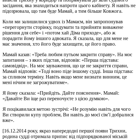
засідання, яка знаходиться напроти цього кабінету. Я навіть не
підозрювала, що там буде Мамай, а тим більше Ковжога.
Коли ми залишилися удвох із Мамаєм, він запропонував
«перегорнути сторінку, подумати та прийняти виважене
рішення для себе» і «потом хай Діма приходе», або ж
порадити йому іншого адвоката. Я сказала, що для мене не
має значення, хто його буде захищати, це його право.
Мамай казав: «Треба любим путьом закрити справу». На моє
запитання – з яких підстав, відповів: «Перша підстава:
самовідвід». На моє зауваження, що це не закриття справи,
Мамай відповів: «Тоді воно піде іншому судді. Інша підстава:
за спливом терміну. Навіть якщо мене визнати винним, це
мені нічим не загрожуватиме».
Я йому сказала: «Прийдіть. Дайте пояснення». Мамай:
«Давайте Ви іще раз переночуєте з цією думкою».
Я поцікавилася метою зустрічі: «Не розумію навіть для чого
Ви створили купу проблем, Ви навіть до моєї сім’ї добралися
вже».
[16.12.2014 року, якраз напередодні першої появи Трихни,
родина судді отримала припис від підпорядкованої міській