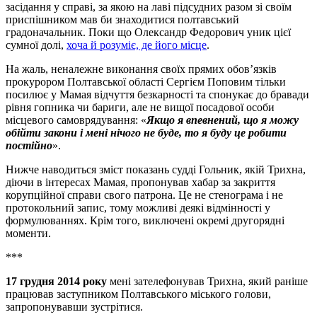
засідання у справі, за якою на лаві підсудних разом зі своїм
приспішником мав би знаходитися полтавський
градоначальник. Поки що Олександр Федорович уник цієї
сумної долі,
хоча й розуміє, де його місце
.
На жаль, неналежне виконання своїх прямих обов’язків
прокурором Полтавської області Сергієм Поповим тільки
посилює у Мамая відчуття безкарності та спонукає до бравади
рівня гопника чи бариги, але не вищої посадової особи
місцевого самоврядування: «
Якщо я впевнений, що я можу
обійти закони і мені нічого не буде, то я буду це робити
постійно
».
Нижче наводиться зміст показань судді Гольник, якій Трихна,
діючи в інтересах Мамая, пропонував хабар за закриття
корупційної справи свого патрона. Це не стенограма і не
протокольний запис, тому можливі деякі відмінності у
формулюваннях. Крім того, виключені окремі другорядні
моменти.
***
17 грудня 2014 року
мені зателефонував Трихна, який раніше
працював заступником Полтавського міського голови,
запропонувавши зустрітися.