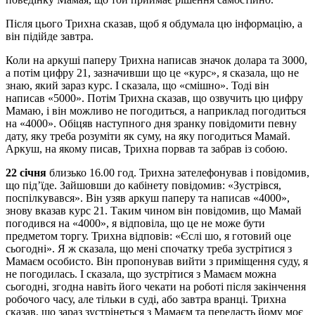
Після цього Трихна сказав, щоб я обдумала цю інформацію, а
він підійде завтра.
Коли на аркуші паперу Трихна написав значок долара та 3000,
а потім цифру 21, зазначивши що це «курс», я сказала, що не
знаю, який зараз курс. І сказала, що «смішно». Тоді він
написав «5000». Потім Трихна сказав, що озвучить цю цифру
Мамаю, і він можливо не погодиться, а наприклад погодиться
на «4000». Обіцяв наступного дня зранку повідомити певну
дату, яку треба розуміти як суму, на яку погодиться Мамай.
Аркуш, на якому писав, Трихна порвав та забрав із собою.
22 січня
близько 16.00 год. Трихна зателефонував і повідомив,
що під’їде. Зайшовши до кабінету повідомив: «Зустрівся,
поспілкувався». Він узяв аркуш паперу та написав «4000»,
знову вказав курс 21. Таким чином він повідомив, що Мамай
погодився на «4000», я відповіла, що це не може бути
предметом торгу. Трихна відповів: «Єслі шо, я готовий оце
сьогодні». Я ж сказала, що мені спочатку треба зустрітися з
Мамаєм особисто. Він пропонував вийти з приміщення суду, я
не погодилась. І сказала, що зустрітися з Мамаєм можна
сьогодні, згодна навіть його чекати на роботі після закінчення
робочого часу, але тільки в суді, або завтра вранці. Трихна
сказав, що зараз зустрінеться з Мамаєм та передасть йому моє