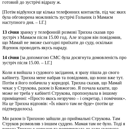
готовий до зустрічі відразу ж.
[Потім відбулося ще кілька телефонних контактів, під час яких
була обговорена можливість зустрічі Гольник із Мамаєм
наступного дня. – І.Г.]
13 січня
зранку у телефонній розмові Трихна сказав про
зустріч з Мамаєм після 15.00 год. Але згодом він повідомив,
що Мамай не зможе сьогодні приїхати до суду, оскільки
Яценюк проводить якусь нараду.
14 січня
[за допомогою СМС була досягнута домовленість про
зустріч після 15.00. – І.Г.]
Коли я вийшла з судового засідання, я зразу пішла до свого
кабінету. Трихна мене набрав та повідомив, що вони вже тут.
Потім я його побачила у коридорі. Трихна сказав, що Мамай
чекає у Струкова, разом із Ковжогою. Я почала казати, що
може не треба у кабінеті Струкова, пропонувала в іншому
приміщенні: «Просто якось незручно – і секретар, і помічник».
На це Трихна відповів: «Їх нікого там не буде» (потім це
підтвердилось).
Ми разом із Трихною зайшли до приймальні Струкова. Там
Струков розмовляв з іншим суддею. Мамая там не було. Тоді я
вивела Трихну у коридор та попрямувала до зали судового