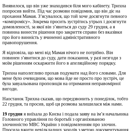
Виявилося, що він уже знаходився біля мого кабінету. Трихна
попросив вийти. Під час розмови повідомив, що він діє на
прохання Мамая. З’ясувалося, що той хоче досягнути певного
«компромісу». Зокрема просить зустрітись утрьох і досягнути
домовленості, за якої він з’явиться до суду 29 грудня, а я
повинна винести рішення про закриття справи без вказівки
про його винність у вчиненні адміністративного
правопорушення.
Я відповіла, що мені від Мамая нічого не потрібно. Він
повинен з’явитися до суду, дати показання, у разі незгоди з
моїм рішенням оскаржити його в апеляційному порядку.
Трихна наполегливо прохав подумати над його словами. Для
мене було очевидним, що мова йде не просто про зустріч, це
була завуальована пропозиція на отримання неправомірної
вигоди.
Наостанок Трихна сказав, що передзвонить у понеділок, тобто
22 грудня, та просив, щоб ця розмова залишилася між нами.
19 грудня
я виїхала до Києва і подала заяву на ім’я начальника
Головного управління по боротьбі з організованою
злочинністю МВС України з повідомленням про злочин.
Просила вжити невідкладних заходів з метою документування