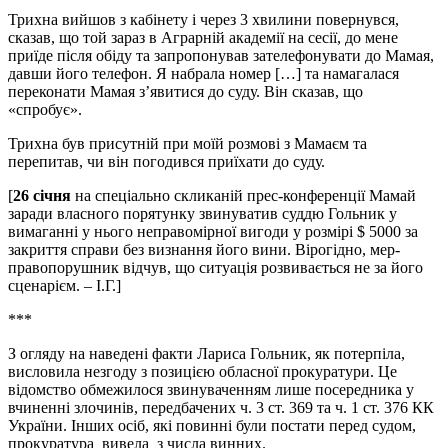
Трихна вийшов з кабінету і через 3 хвилини повернувся,
сказав, що той зараз в Аграрній академії на сесії, до мене
приїде після обіду та запропонував зателефонувати до Мамая,
давши його телефон. Я набрала номер […] та намагалася
переконати Мамая з’явитися до суду. Він сказав, що
«спробує».
Трихна був присутній при моїй розмові з Мамаєм та
перепитав, чи він погодився приїхати до суду.
[
26 січня
на спеціально скликаній прес-конференції Мамай
заради власного порятунку звинуватив суддю Гольник у
вимаганні у нього неправомірної вигоди у розмірі $ 5000 за
закриття справи без визнання його вини. Вірогідно, мер-
правопорушник відчув, що ситуація розвивається не за його
сценарієм. – І.Г.]
***
З огляду на наведені факти Лариса Гольник, як потерпіла,
висловила незгоду з позицією обласної прокуратури. Це
відомство обмежилося звинуваченням лише посередника у
вчиненні злочинів, передбачених ч. 3 ст. 369 та ч. 1 ст. 376 КК
України. Інших осіб, які повинні були постати перед судом,
прокуратура вивела з числа винних.