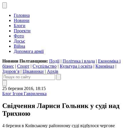
Головна
Новини
Блоги
Проекти
Фото
Досьє
Війна
Допомога армії
Новини Полтавщини:
Події
|
Політика і влада
|
Економіка і
бізнес
|
Спорт
|
Суспільство
|
Культура і освіта
|
Кримінал
|
Здоров’я
|
Цікавинки
|
Архів
25 березня 2016, 18:15
Блог Ігоря Гавриленка
Свідчення Лариси Гольник у суді над
Трихною
4 березня в Київському районному суді відбулося чергове