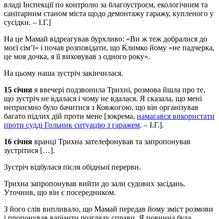
владі Інспекції по контролю за благоустроєм, екологічним та
санітарним станом міста щодо демонтажу гаражу, купленого у
сусідки. – І.Г.]
На це Мамай відреагував бурхливо: «Ви ж теж добралися до
моєї сім’ї» і почав розповідати, що Климко йому «не падчерка,
це моя дочка, я її виховував з одного року».
На цьому наша зустріч закінчилася.
15 січня
я ввечері подзвонила Трихні, розмова йшла про те,
що зустріч не вдалася і чому не вдалася. Я сказала, що мені
неприємно було бачитися з Ковжогою, що він організував
багато підлих дій проти мене [зокрема,
намагався використати
проти судді Гольник ситуацію з гаражем
. – І.Г.].
16 січня
вранці Трихна зателефонував та запропонував
зустрітися […].
Зустріч відбулася після обідньої перерви.
Трихна запропонував вийти до зали судових засідань.
Уточнив, що він є посередником.
З його слів випливало, що Мамай передав йому зміст розмови
і пропонував варіанти розгляду справи. Я повинна була