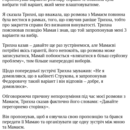
вибрати той варіант, який мене влаштовуватиме.
Я сказала Трихні, що вважала, що розмова з Мамаєм повинна
була вестися в рамках, того, що озвучив раніше Трихна, тобто
про закриття справи без визнання винуватості. Трихна
пояснював позицію Мамая і знав, що той запропонував мені 3
варіанти на вибір.
Трихна казав – давайте ще раз зустрінемося, але Мамаєві
потрібні якісь гарантії, його непокоїть, що розмова може
записуватися, Мамай побоюється «вляпатися в більш серйозну
проблему», тим більше напередодні виборів.
Щодо попередньої зустрічі Трихна зауважив: «Не я
домовлявся, що в кабінеті Струкова, я запропонував
Федоровичу такий варіант і він відповів – добре, я
домовлюся».
Обговорюючи причину непорозуміння під час моєї розмови з
Мамаєм, Трихна сказав фактично його словами: «Давайте
перегорнемо сторінку».
Він пропонував, щоб я озвучила свою пропозицію та брався
передати її Мамаю та організувати ще одну зустріч між мною
та Мамаєм.