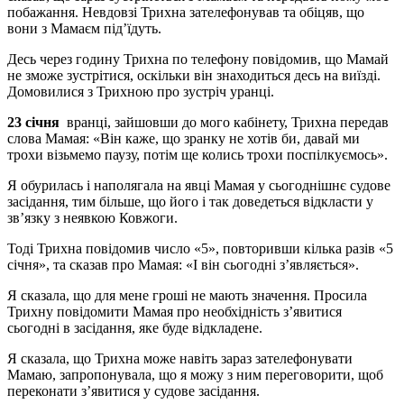
побажання. Невдовзі Трихна зателефонував та обіцяв, що
вони з Мамаєм під’їдуть.
Десь через годину Трихна по телефону повідомив, що Мамай
не зможе зустрітися, оскільки він знаходиться десь на виїзді.
Домовилися з Трихною про зустріч уранці.
23 січня
вранці, зайшовши до мого кабінету, Трихна передав
слова Мамая: «Він каже, що зранку не хотів би, давай ми
трохи візьмемо паузу, потім ще колись трохи поспілкуємось».
Я обурилась і наполягала на явці Мамая у сьогоднішнє судове
засідання, тим більше, що його і так доведеться відкласти у
зв’язку з неявкою Ковжоги.
Тоді Трихна повідомив число «5», повторивши кілька разів «5
січня», та сказав про Мамая: «І він сьогодні з’являється».
Я сказала, що для мене гроші не мають значення. Просила
Трихну повідомити Мамая про необхідність з’явитися
сьогодні в засідання, яке буде відкладене.
Я сказала, що Трихна може навіть зараз зателефонувати
Мамаю, запропонувала, що я можу з ним переговорити, щоб
переконати з’явитися у судове засідання.