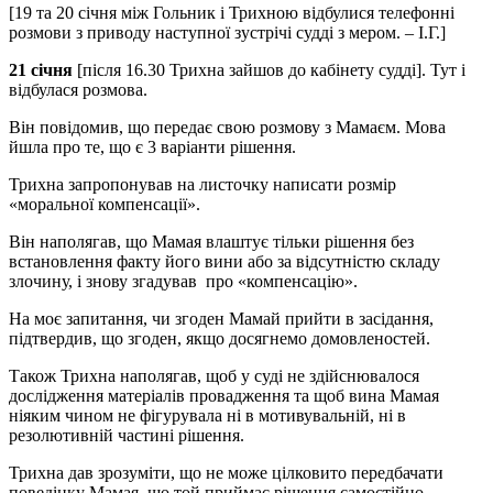
[19 та 20 січня між Гольник і Трихною відбулися телефонні
розмови з приводу наступної зустрічі судді з мером. – І.Г.]
21 січня
[після 16.30 Трихна зайшов до кабінету судді]. Тут і
відбулася розмова.
Він повідомив, що передає свою розмову з Мамаєм. Мова
йшла про те, що є 3 варіанти рішення.
Трихна запропонував на листочку написати розмір
«моральної компенсації».
Він наполягав, що Мамая влаштує тільки рішення без
встановлення факту його вини або за відсутністю складу
злочину, і знову згадував про «компенсацію».
На моє запитання, чи згоден Мамай прийти в засідання,
підтвердив, що згоден, якщо досягнемо домовленостей.
Також Трихна наполягав, щоб у суді не здійснювалося
дослідження матеріалів провадження та щоб вина Мамая
ніяким чином не фігурувала ні в мотивувальній, ні в
резолютивній частині рішення.
Трихна дав зрозуміти, що не може цілковито передбачати
поведінку Мамая, що той приймає рішення самостійно.