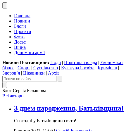
Головна
Новини
Блоги
Проекти
Фото
Досьє
Війна
Допомога армії
Новини Полтавщини:
Події
|
Політика і влада
|
Економіка і
бізнес
|
Спорт
|
Суспільство
|
Культура і освіта
|
Кримінал
|
Здоров’я
|
Цікавинки
|
Архів
Блог Сергія Бєлашова
Всі автори
З днем народження, Батьківщина!
Сьогодні у Батьківщини свято!
9 липня 2021, 11:05
|
Сергій Бєлашов
0