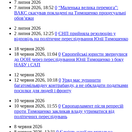
7 липня 2026
7 липня 2026,
18:52
0
“Маленька велика перемога”:
ВАКС скасував покладені на Тимошенко процесуальні
обов’язки
2 липня 2026
2 липня 2026,
12:25
0
ЄНП прийняла резолюцію у
відповідь на політичне переслідування Юлії Тимошенко
18 червня 2026
18 червня 2026,
11:04
0
Європейські юристи звернулися
до ООН через переслідування Юлії Тимошенко з боку
НАБУ і САП
12 червня 2026
12 червня 2026,
10:18
0
Уряд має зупинити
багатомільярдну контрабанду, а не обкладати податками
посилки для людей і фронту
10 червня 2026
10 червня 2026,
11:55
0
Європарламент після репресій
проти Тимошенко закликав владу утриматися від
політичних переслідувань
8 червня 2026
8 червня 2026,
13:31
0
Єдність нації чи моральна