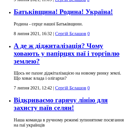
Батьківщина! Родина! Україна!
Родина - серце нашої Батьківщини.
8 липня 2021, 16:32
|
Сергій Бєлашов
0
А де ж діджиталізація? Чому
ховають у папірцях паї і торгівлю
землею?
Щось не пахне діджіталізацією на новому ринку землі.
Що ховає влада і олігархи?
7 липня 2021, 12:42
|
Сергій Бєлашов
0
Відкриваємо гарячу лінію для
захисту паїв селян!
Наша команда в ручному режимі зупинятиме посягання
на паї українців