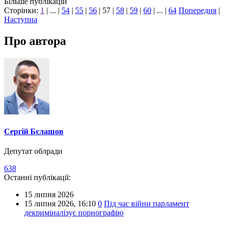
Більше публікацій
Сторінки:
1
| ... |
54
|
55
|
56
|
57
|
58
|
59
|
60
| ... |
64
Попередня
|
Наступна
Про автора
Сергій Бєлашов
Депутат облради
638
Останні публікації:
15 липня 2026
15 липня 2026,
16:10
0
Під час війни парламент
декриміналізує порнографію