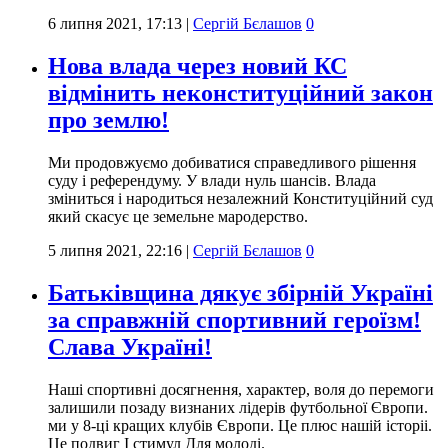
6 липня 2021, 17:13
|
Сергій Бєлашов
0
Нова влада через новий КС
відмінить неконституційний закон
про землю!
Ми продовжуємо добиватися справедливого рішення
суду і референдуму. У влади нуль шансів. Влада
зміниться і народиться незалежний Конституційний суд
який скасує це земельне мародерство.
5 липня 2021, 22:16
|
Сергій Бєлашов
0
Батьківщина дякує збірній Україні
за справжній спортивний героїзм!
Слава Україні!
Наші спортивні досягнення, характер, воля до перемоги
залишили позаду визнаних лідерів футбольної Європи.
ми у 8-ці кращих клубів Європи. Це плюс нашій історіі.
Це подвиг І стимул Для молоді.