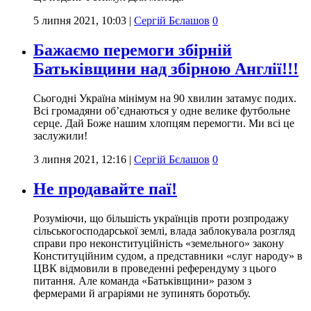
5 липня 2021, 10:03
|
Сергій Бєлашов
0
Бажаємо перемоги збірній
Батьківщини над збірною Англії!!!
Сьогодні Україна мінімум на 90 хвилин затамує подих.
Всі громадяни об’єднаються у одне велике футбольне
серце. Дай Боже нашим хлопцям перемогти. Ми всі це
заслужили!
3 липня 2021, 12:16
|
Сергій Бєлашов
0
Не продавайте паї!
Розуміючи, що більшість українців проти розпродажу
сільськогосподарської землі, влада заблокувала розгляд
справи про неконституційність «земельного» закону
Конституційним судом, а представники «слуг народу» в
ЦВК відмовили в проведенні референдуму з цього
питання. Але команда «Батьківщини» разом з
фермерами й аграріями не зупинять боротьбу.