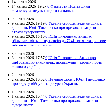
14 квітня 2026
14 квітня 2026,
19:27
0
Фермерам Полтавщини
компенсуватимуть витрати на пальне
9 квітня 2026
9 квітня 2026,
19:19
0
Україна сьогодні веде не одну, а
дві війни: Юлія Тимошенко про приховані загрози
втрати суверенітету
9 квітня 2026,
15:10
0
Юлія Тимошенко вимагає
збільшити мінімальну пенсію до 7241 гривні та грошове
забезпечення військових
8 квітня 2026
8 квітня 2026,
17:57
0
Юлія Тимошенко: Закон про
цифровізацію виконавчих проваджень – злочин проти
кожного українця
2 квітня 2026
2 квітня 2026,
10:52
0
Не лише фронт: Юлія Тимошенко
про «другу війну» - за ресурси України.
1 квітня 2026
1 квітня 2026,
16:44
0
Україна сьогодні веде не одну, а
дві війни – Юлія Тимошенко про приховані загрози
суверенітету.