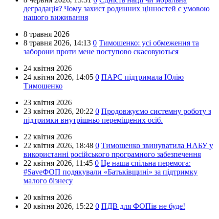
деградація? Чому захист родинних цінностей є умовою
нашого виживання
8 травня 2026
8 травня 2026,
14:13
0
Тимошенко: усі обмеження та
заборони проти мене поступово скасовуються
24 квітня 2026
24 квітня 2026,
14:05
0
ПАРЄ підтримала Юлію
Тимошенко
23 квітня 2026
23 квітня 2026,
20:22
0
Продовжуємо системну роботу з
підтримки внутрішньо переміщених осіб.
22 квітня 2026
22 квітня 2026,
18:48
0
Тимошенко звинуватила НАБУ у
використанні російського програмного забезпечення
22 квітня 2026,
11:45
0
Це наша спільна перемога:
#SaveФОП подякували «Батьківщині» за підтримку
малого бізнесу
20 квітня 2026
20 квітня 2026,
15:22
0
ПДВ для ФОПів не буде!