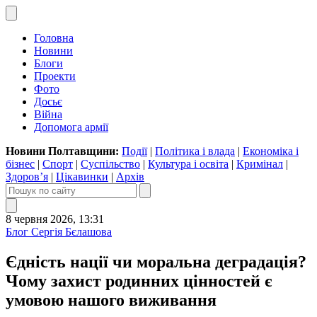
Головна
Новини
Блоги
Проекти
Фото
Досьє
Війна
Допомога армії
Новини Полтавщини:
Події
|
Політика і влада
|
Економіка і
бізнес
|
Спорт
|
Суспільство
|
Культура і освіта
|
Кримінал
|
Здоров’я
|
Цікавинки
|
Архів
8 червня 2026, 13:31
Блог Сергія Бєлашова
Єдність нації чи моральна деградація?
Чому захист родинних цінностей є
умовою нашого виживання