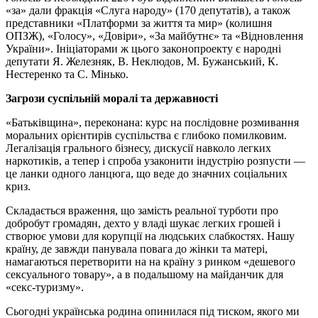
«за» дали фракція «Слуга народу» (170 депутатів), а також
представники «Платформи за життя та мир» (колишня
ОПЗЖ), «Голосу», «Довіри», «За майбутнє» та «Відновлення
України». Ініціаторами ж цього законопроекту є народні
депутати Я. Железняк, В. Неклюдов, М. Бужанський, К.
Нестеренко та С. Мінько.
Загрози суспільній моралі та державності
«Батьківщина», переконана: курс на послідовне розмивання
моральних орієнтирів суспільства є глибоко помилковим.
Легалізація грального бізнесу, дискусії навколо легких
наркотиків, а тепер і спроба узаконити індустрію розпусти —
це ланки одного ланцюга, що веде до значних соціальних
криз.
Складається враження, що замість реальної турботи про
добробут громадян, дехто у владі шукає легких грошей і
створює умови для корупції на людських слабкостях. Нашу
країну, де завжди панувала повага до жінки та матері,
намагаються перетворити на на країну з ринком «дешевого
сексуального товару», а в подальшому на майданчик для
«секс-туризму».
Сьогодні українська родина опинилася під тиском, якого ми