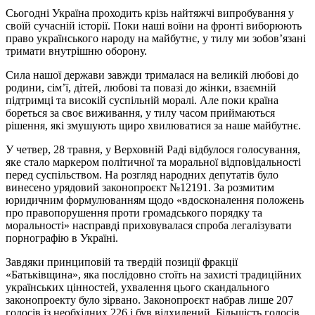
Сьогодні Україна проходить крізь найтяжчі випробування у
своїй сучасній історії. Поки наші воїни на фронті виборюють
право українського народу на майбутнє, у тилу ми зобов’язані
тримати внутрішню оборону.
Сила нашої держави завжди трималася на великій любові до
родини, сім’ї, дітей, любові та повазі до жінки, взаємній
підтримці та високій суспільній моралі. Але поки країна
бореться за своє виживання, у тилу часом приймаються
рішення, які змушують щиро хвилюватися за наше майбутнє.
У четвер, 28 травня, у Верховній Раді відбулося голосування,
яке стало маркером політичної та моральної відповідальності
перед суспільством. На розгляд народних депутатів було
винесено урядовий законопроєкт №12191. За розмитим
юридичним формулюванням щодо «вдосконалення положень
про правопорушення проти громадського порядку та
моральності» насправді приховувалася спроба легалізувати
порнографію в Україні.
Завдяки принциповій та твердій позиції фракції
«Батьківщина», яка послідовно стоїть на захисті традиційних
українських цінностей, ухвалення цього скандального
законопроекту було зірвано. Законопроєкт набрав лише 207
голосів із необхідних 226 і був відхилений. Більшість голосів