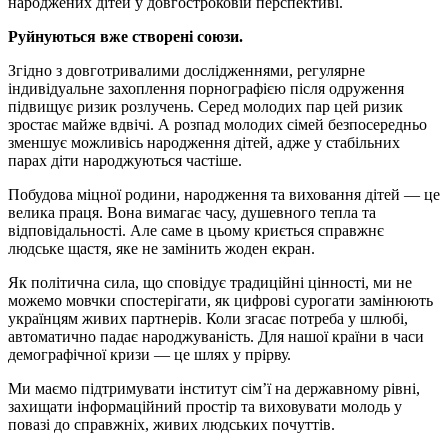
народжених дітей у довгостроковій перспективі.
Руйнуються вже створені союзи.
Згідно з довготривалими дослідженнями, регулярне
індивідуальне захоплення порнографією після одруження
підвищує ризик розлучень. Серед молодих пар цей ризик
зростає майже вдвічі. А розпад молодих сімей безпосередньо
зменшує можливісь народження дітей, адже у стабільних
парах діти народжуються частіше.
Побудова міцної родини, народження та виховання дітей — це
велика праця. Вона вимагає часу, душевного тепла та
відповідальності. Але саме в цьому криється справжнє
людське щастя, яке не замінить жоден екран.
Як політична сила, що сповідує традиційні цінності, ми не
можемо мовчки спостерігати, як цифрові сурогати замінюють
українцям живих партнерів. Коли згасає потреба у шлюбі,
автоматично падає народжуваність. Для нашої країни в часи
демографічної кризи — це шлях у прірву.
Ми маємо підтримувати інститут сім’ї на державному рівні,
захищати інформаційний простір та виховувати молодь у
повазі до справжніх, живих людських почуттів.