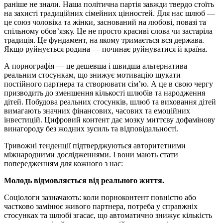
раніше не знали. Наша політична партія завжди твердо стоїть
на захисті традиційних сімейних цінностей. Для нас шлюб —
це союз чоловіка та жінки, заснований на любові, повазі та
спільному обов’язку. Це не просто красиві слова чи застаріла
традиція. Це фундамент, на якому тримається вся держава.
Якщо руйнується родина — починає руйнуватися й країна.
А порнографія — це дешевша і швидша альтернатива
реальним стосункам, що знижує мотивацію шукати
постійного партнера та створювати сім’ю. А це в свою чергу
призводить до зменшення кількості шлюбів та народження
дітей. Побудова реальних стосунків, шлюб та виховання дітей
вимагають значних фінансових, часових та емоційних
інвестицій. Цифровий контент дає мозку миттєву дофамінову
винагороду без жодних зусиль та відповідальності.
Тривожні тенденції підтверджуються авторитетними
міжнародними дослідженнями. І вони мають стати
попередженням для кожного з нас:
Молодь відмовляється від реального життя.
Соціологи зазначають: коли порноконтент повністю або
частково замінює живого партнера, потреба у справжніх
стосунках та шлюбі згасає, що автоматично знижує кількість