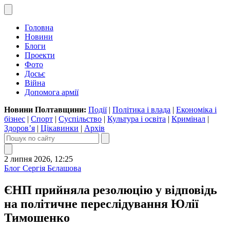
Головна
Новини
Блоги
Проекти
Фото
Досьє
Війна
Допомога армії
Новини Полтавщини:
Події
|
Політика і влада
|
Економіка і
бізнес
|
Спорт
|
Суспільство
|
Культура і освіта
|
Кримінал
|
Здоров’я
|
Цікавинки
|
Архів
2 липня 2026, 12:25
Блог Сергія Бєлашова
ЄНП прийняла резолюцію у відповідь
на політичне переслідування Юлії
Тимошенко