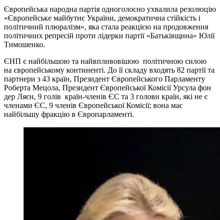
Європейська народна партія одноголосно ухвалила резолюцію
«Європейське майбутнє України, демократична стійкість і
політичний плюралізм», яка стала реакцією на продовження
політичних репресій проти лідерки партії «Батьківщина» Юлії
Тимошенко.
ЄНП є найбільшою та найвпливовішою політичною силою
на європейському континенті. До її складу входять 82 партії та
партнери з 43 країн, Президент Європейського Парламенту
Роберта Мецола, Президент Європейської Комісії Урсула фон
дер Ляєн, 9 голів країн-членів ЄС та 3 голови країн, які не є
членами ЄС, 9 членів Європейської Комісії; вона має
найбільшу фракцію в Європарламенті.