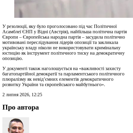
У резолюції, яку було проголосовано під час Політичної
Асамблеї ЄНП у Відні (Австрія), найбільша політична партія
Європи – Європейська народна партія – засудила політично
мотивовані переслідування лідерів опозиції та закликала
українську владу ніколи не використовувати кримінальну
юстицію як інструмент політичного тиску на демократичну
опозицію.
У документі також наголошується на «важливості захисту
багатопартійної демократії та парламентського політичного
плюралізму як невід’ємних елементів демократичного
розвитку України та європейського майбутнього».
2 липня 2026, 12:25
Про автора