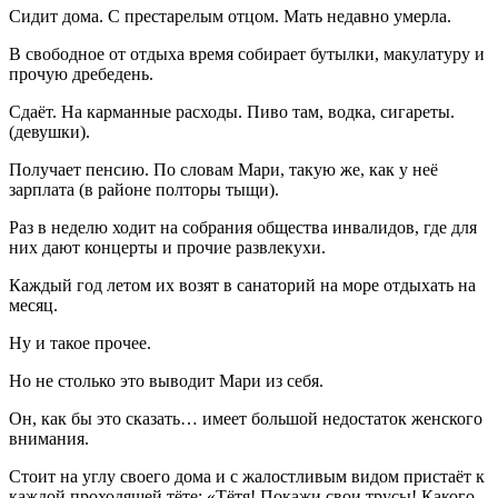
Сидит дома. С престарелым отцом. Мать недавно умерла.
В свободное от отдыха время собирает бутылки, макулатуру и
прочую дребедень.
Сдаёт. На карманные расходы. Пиво там, водка, сигареты.
(девушки).
Получает пенсию. По словам Мари, такую же, как у неё
зарплата (в районе полторы тыщи).
Раз в неделю ходит на собрания общества инвалидов, где для
них дают концерты и прочие развлекухи.
Каждый год летом их возят в санаторий на море отдыхать на
месяц.
Ну и такое прочее.
Но не столько это выводит Мари из себя.
Он, как бы это сказать… имеет большой недостаток женского
внимания.
Стоит на углу своего дома и с жалостливым видом пристаёт к
каждой проходящей тёте: «Тётя! Покажи свои трусы! Какого