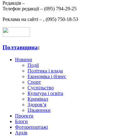
Редакція –
Телефон редакції –
(095) 794-29-25
Реклама на сайті –
,
(095) 750-18-53
Полтавщина
:
Новини
Події
Політика і влада
Економіка і бізнес
Спорт
Суспільство
Культура і освіта
Кримінал
Здоров’я
Цікавинки
Проекти
Блоги
Фоторепортажі
Архів