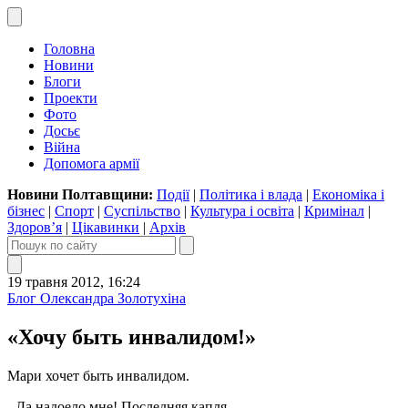
Головна
Новини
Блоги
Проекти
Фото
Досьє
Війна
Допомога армії
Новини Полтавщини:
Події
|
Політика і влада
|
Економіка і
бізнес
|
Спорт
|
Суспільство
|
Культура і освіта
|
Кримінал
|
Здоров’я
|
Цікавинки
|
Архів
19 травня 2012, 16:24
Блог Олександра Золотухіна
«Хочу быть инвалидом!»
Мари хочет быть инвалидом.
- Да надоело мне! Последняя капля.