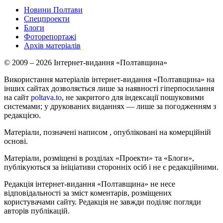
Новини Полтави
Спецпроекти
Блоги
Фоторепортажі
Архів матеріалів
© 2009 – 2026 Інтернет-видання «Полтавщина»
Використання матеріалів інтернет-видання «Полтавщина» на
інших сайтах дозволяється лише за наявності гіперпосилання
на сайт
poltava.to
, не закритого для індексації пошуковими
системами; у друкованих виданнях — лише за погодженням з
редакцією.
Матеріали, позначені написом
, опубліковані на комерційній
основі.
Матеріали, розміщені в розділах «Проекти» та «Блоги»,
публікуються за ініціативи сторонніх осіб і не є редакційними.
Редакція інтернет-видання «Полтавщина» не несе
відповідальності за зміст коментарів, розміщених
користувачами сайту. Редакція не завжди поділяє погляди
авторів публікацій.