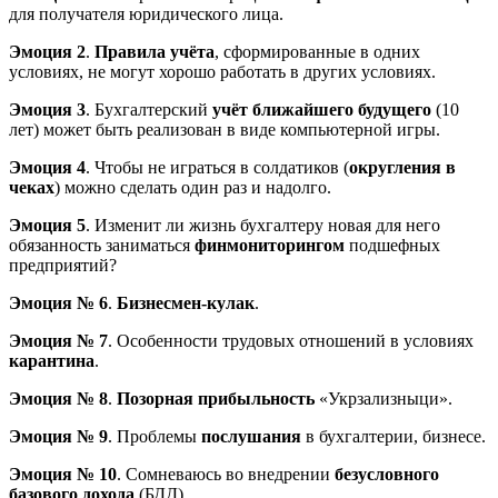
для получателя юридического лица.
Эмоция 2
.
Правила учёта
, сформированные в одних
условиях, не могут хорошо работать в других условиях.
Эмоция 3
. Бухгалтерский
учёт ближайшего будущего
(10
лет) может быть реализован в виде компьютерной игры.
Эмоция 4
. Чтобы не играться в солдатиков (
округления в
чеках
) можно сделать один раз и надолго.
Эмоция 5
. Изменит ли жизнь бухгалтеру новая для него
обязанность заниматься
финмониторингом
подшефных
предприятий?
Эмоция № 6
.
Бизнесмен-кулак
.
Эмоция № 7
. Особенности трудовых отношений в условиях
карантина
.
Эмоция № 8
.
Позорная прибыльность
«Укрзализныци».
Эмоция № 9
. Проблемы
послушания
в бухгалтерии, бизнесе.
Эмоция № 10
. Сомневаюсь во внедрении
безусловного
базового дохода
(БДД).