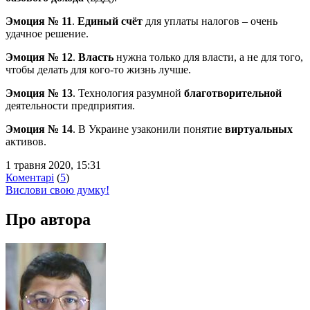
Эмоция № 11
.
Единый счёт
для уплаты налогов – очень
удачное решение.
Эмоция № 12
.
Власть
нужна только для власти, а не для того,
чтобы делать для кого-то жизнь лучше.
Эмоция № 13
. Технология разумной
благотворительной
деятельности предприятия.
Эмоция № 14
. В Украине узаконили понятие
виртуальных
активов.
1 травня 2020, 15:31
Коментарі
(
5
)
Вислови свою думку!
Про автора