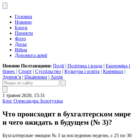
Головна
Новини
Блоги
Проекти
Фото
Досьє
Війна
Допомога армії
Новини Полтавщини:
Події
|
Політика і влада
|
Економіка і
бізнес
|
Спорт
|
Суспільство
|
Культура і освіта
|
Кримінал
|
Здоров’я
|
Цікавинки
|
Архів
1 травня 2020, 15:31
Блог Олександра Золотухіна
Что происходит в бухгалтерском мире
и чего ожидать в будущем (№ 3)?
Бухгалтерские эмоции № 3 за последнюю неделю, с 25 по 30