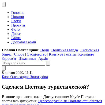
Головна
Новини
Блоги
Проекти
Фото
Досьє
Війна
Допомога армії
Новини Полтавщини:
Події
|
Політика і влада
|
Економіка і
бізнес
|
Спорт
|
Суспільство
|
Культура і освіта
|
Кримінал
|
Здоров’я
|
Цікавинки
|
Архів
8 квітня 2020, 11:11
Блог Олександра Золотухіна
Сделаем Полтаву туристической?
В конце прошлого года в Дискуссионном Клубе Полтава
состоялась дискуссия:
Целесообразно ли Полтаве становиться