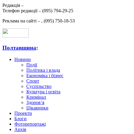
Редакція –
Телефон редакції –
(095) 794-29-25
Реклама на сайті –
,
(095) 750-18-53
Полтавщина
:
Новини
Події
Політика і влада
Економіка і бізнес
Спорт
Суспільство
Культура і освіта
Кримінал
Здоров’я
Цікавинки
Проекти
Блоги
Фоторепортажі
Архів