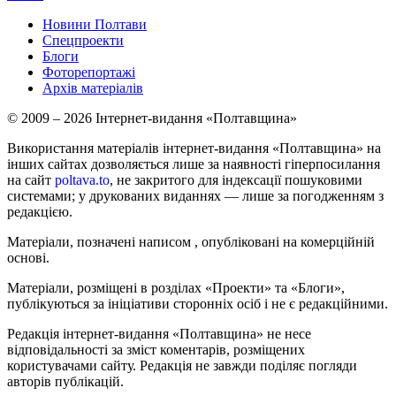
Новини Полтави
Спецпроекти
Блоги
Фоторепортажі
Архів матеріалів
© 2009 – 2026 Інтернет-видання «Полтавщина»
Використання матеріалів інтернет-видання «Полтавщина» на
інших сайтах дозволяється лише за наявності гіперпосилання
на сайт
poltava.to
, не закритого для індексації пошуковими
системами; у друкованих виданнях — лише за погодженням з
редакцією.
Матеріали, позначені написом
, опубліковані на комерційній
основі.
Матеріали, розміщені в розділах «Проекти» та «Блоги»,
публікуються за ініціативи сторонніх осіб і не є редакційними.
Редакція інтернет-видання «Полтавщина» не несе
відповідальності за зміст коментарів, розміщених
користувачами сайту. Редакція не завжди поділяє погляди
авторів публікацій.