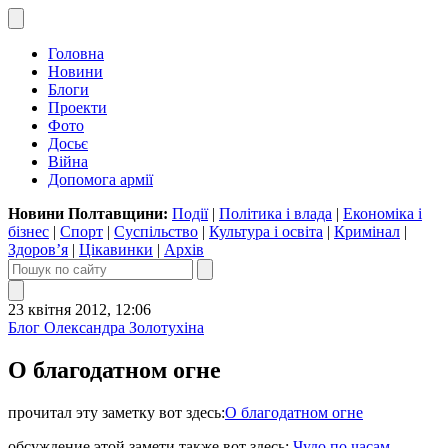
Головна
Новини
Блоги
Проекти
Фото
Досьє
Війна
Допомога армії
Новини Полтавщини:
Події
|
Політика і влада
|
Економіка і
бізнес
|
Спорт
|
Суспільство
|
Культура і освіта
|
Кримінал
|
Здоров’я
|
Цікавинки
|
Архів
23 квітня 2012, 12:06
Блог Олександра Золотухіна
О благодатном огне
прочитал эту заметку вот здесь:
О благодатном огне
обсуждение этой замети также вот здесь:
Чудо по часам