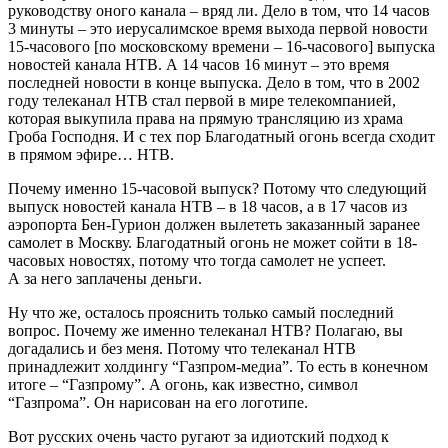
руководству оного канала – вряд ли. Дело в том, что 14 часов
3 минуты – это иерусалимское время выхода первой новости
15-часового [по московскому времени – 16-часового] выпуска
новостей канала НТВ. А 14 часов 16 минут – это время
последней новости в конце выпуска. Дело в том, что в 2002
году телеканал НТВ стал первой в мире телекомпанией,
которая выкупила права на прямую трансляцию из храма
Гроба Господня. И с тех пор Благодатный огонь всегда сходит
в прямом эфире… НТВ.
Почему именно 15-часовой выпуск? Потому что следующий
выпуск новостей канала НТВ – в 18 часов, а в 17 часов из
аэропорта Бен-Гурион должен вылететь заказанный заранее
самолет в Москву. Благодатный огонь не может сойти в 18-
часовых новостях, потому что тогда самолет не успеет.
А за него заплачены деньги.
Ну что же, осталось прояснить только самый последний
вопрос. Почему же именно телеканал НТВ? Полагаю, вы
догадались и без меня. Потому что телеканал НТВ
принадлежит холдингу “Газпром-медиа”. То есть в конечном
итоге – “Газпрому”. А огонь, как известно, символ
“Газпрома”. Он нарисован на его логотипе.
Вот русских очень часто ругают за идиотский подход к