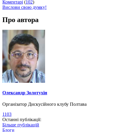
Коментарі
(
102
)
Вислови свою думку!
Про автора
Олександр Золотухін
Організатор Дискусійного клубу Полтава
1103
Останні публікації:
Більше публікацій
Блоги