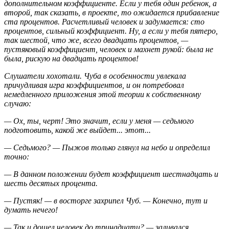
дополнительном коэффициенте. Если у тебя один ребенок, а
второй, так сказать, в проекте, то ожидается прибавление
ста процентов. Расчетливый человек и задумается: сто
процентов, сильный коэффициент. Ну, а если у тебя пятеро,
так шестой, что же, всего двадцать процентов, —
пустяковый коэффициент, человек и махнет рукой: была не
была, рискую на двадцать процентов!
Слушатели хохотали. Чуба в особенности увлекала
причудливая игра коэффициентов, и он потребовал
немедленного приложения этой теории к собственному
случаю:
— Ох, ты, черт! Это значит, если у меня — седьмого
подготовить, какой же выйдет... этот...
— Седьмого? — Пыжов только глянул на небо и определил
точно:
— В данном положении будет коэффициент шестнадцать и
шесть десятых процента.
— Пустяк! — в восторге захрипел Чуб. — Конечно, тут и
думать нечего!
— Так и дошел человек до тринадцати? — заливался