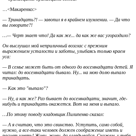
…<Макаренко:>
— Тринадцать?! — завопил я в крайнем изумлении. — Да что
вы говорите?!
…— Черт знает что! Да как же... да как же вас угораздило?
Он выслушал мой неприличный возглас с прежним
выражением усталости и заботы, улыбаясь только краем
уса:
— В семье может быть от одного до восемнадцати детей. Я
читал: до восемнадцати бывало. Ну... на мою долю выпало
тринадцать.
— Как это "выпало"?
— Ну, а как же? Раз бывает до восемнадцати, значит, где-
нибудь и тринадцать окажется. Вот на меня и выпало.
…По этому поводу кладовщик Пилипенко сказал:
— А я считаю, что это свинство. Уступить, само собой,
нужно, а все-таки человек должен соображение иметь и
расчет иметь! Живи, живи, да оглядывайся. Скажем, у тебя