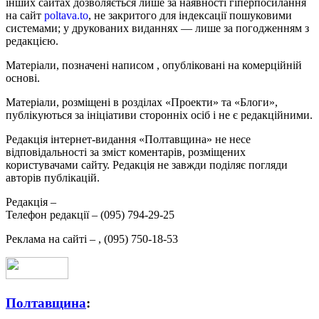
інших сайтах дозволяється лише за наявності гіперпосилання
на сайт
poltava.to
, не закритого для індексації пошуковими
системами; у друкованих виданнях — лише за погодженням з
редакцією.
Матеріали, позначені написом
, опубліковані на комерційній
основі.
Матеріали, розміщені в розділах «Проекти» та «Блоги»,
публікуються за ініціативи сторонніх осіб і не є редакційними.
Редакція інтернет-видання «Полтавщина» не несе
відповідальності за зміст коментарів, розміщених
користувачами сайту. Редакція не завжди поділяє погляди
авторів публікацій.
Редакція –
Телефон редакції –
(095) 794-29-25
Реклама на сайті –
,
(095) 750-18-53
Полтавщина
: