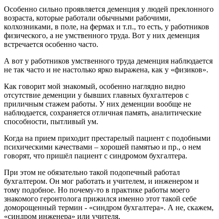
Особенно сильно проявляется деменция у людей преклонного
возраста, которые работали обычными рабочими,
колхозниками, в поле, на фермах и т.п., то есть, у работников
физического, а не умственного труда. Вот у них деменция
встречается особенно часто.
А вот у работников умственного труда деменция наблюдается
не так часто и не настолько ярко выражена, как у «физиков».
Как говорит мой знакомый, особенно наглядно видно
отсутствие деменции у бывших главных бухгалтеров с
приличным стажем работы. У них деменции вообще не
наблюдается, сохраняется отличная память, аналитические
способности, пытливый ум.
Когда на прием приходит престарелый пациент с подобными
психическими качествами – хорошей памятью и пр., о нем
говорят, что пришёл пациент с синдромом бухгалтера.
При этом не обязательно такой подопечный работал
бухгалтером. Он мог работать и учителем, и инженером и
тому подобное. Но почему-то в практике работы моего
знакомого геронтолога прижился именно этот такой себе
доморощенный термин - «синдром бухгалтера». А не, скажем,
«синдром инженера» или учителя.