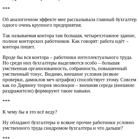
***
Об аналогичном эффекте мне рассказывала главный бухгалтер
одного очень крупного предприятия.
Так называемая контора там большая, четырехэтажное здание,
полное конторских работников. Как говорят: работа идёт –
контора пишет.
Вроде бы вся контора – работники интеллектуального труда.
Но среди них бухгалтеры выделяются особо – большая
умственная организованность, собранность, повышенный
умственный тонус. Видимо, внешние условия (всякие
проверки, дамоклов меч штрафов) способствует этому. Совсем
как по Дарвину теория эволюции – внешняя середа (внешние
раздражители) формируют такие навыки.
***
К чему бы я это всё веду?
Ну обладают бухгалтеры и всякие прочие работники условно
умственного труда синдромом бухгалтера и что дальше?
***