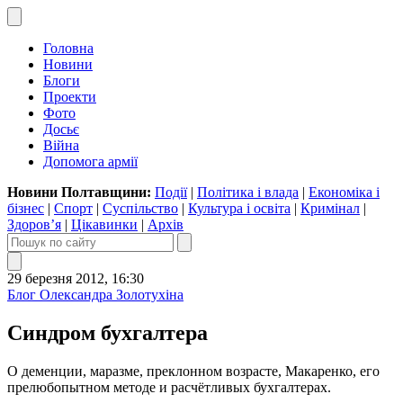
Головна
Новини
Блоги
Проекти
Фото
Досьє
Війна
Допомога армії
Новини Полтавщини:
Події
|
Політика і влада
|
Економіка і
бізнес
|
Спорт
|
Суспільство
|
Культура і освіта
|
Кримінал
|
Здоров’я
|
Цікавинки
|
Архів
29 березня 2012, 16:30
Блог Олександра Золотухіна
Синдром бухгалтера
О деменции, маразме, преклонном возрасте, Макаренко, его
прелюбопытном методе и расчётливых бухгалтерах.