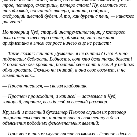
трое, четверо, смотришь, пятеро стало! Ну, оглянись же,
такой-сякой, посчитай: пятеро, значит, сообрази, —
следующий шестой будет. А то, как дурень с печи, — никакого
расчета!
Но товарищ Чуб, старый инструментальщик, у которого
было именно шестеро детей, объяснил, что простая
арифметика в этом вопросе ничего еще не решает:
— Такое сказал: считай! Думаешь, я не считал? Ого! А что
поделаешь: бедность. Бедность, вот кто дела такие делает!
У богатого две кровати, богатый себе спит и все. А у бедного
одна кровать. Сколько ни считай, а она свое возьмет, и не
заметишь как...
— Просчитаешься, — сказал кладовщик.
— Просчет происходит, а как же! — засмеялся и Чуб,
который, впрочем, всегда любил веселый разговор.
Круглый и толстый бухгалтер Пыжов слушал их разговор
покровительственно, а потом внес и свою лепту в дело
объяснения подобных феноменальных явлений:
— Просчет в таком случае вполне возможен. Главное здесь в