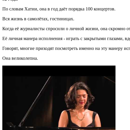
По словам Хатии, она в год даёт порядка 100 концертов.
Вся жизнь в самолётах, гостиницах.
Когда её журналисты спросили о личной жизни, она скромно отв
Её личная манера исполнения - играть с закрытыми глазами, в
Говорят, многие приходят посмотреть именно на эту манеру ис
Она великолепна.