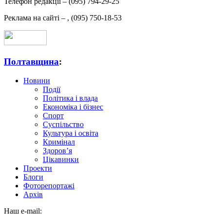
Телефон редакції –
(095) 794-29-25
Реклама на сайті –
,
(095) 750-18-53
Полтавщина
:
Новини
Події
Політика і влада
Економіка і бізнес
Спорт
Суспільство
Культура і освіта
Кримінал
Здоров’я
Цікавинки
Проекти
Блоги
Фоторепортажі
Архів
Наш e-mail: