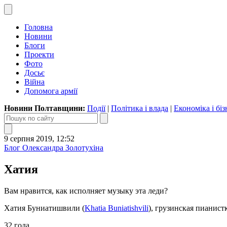
Головна
Новини
Блоги
Проекти
Фото
Досьє
Війна
Допомога армії
Новини Полтавщини:
Події
|
Політика і влада
|
Економіка і біз
9 серпня 2019, 12:52
Блог Олександра Золотухіна
Хатия
Вам нравится, как исполняет музыку эта леди?
Хатия Буниатишвили (
Khatia Buniatishvili
), грузинская пианистк
32 года.