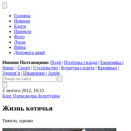
Головна
Новини
Блоги
Проекти
Фото
Досьє
Війна
Допомога армії
Новини Полтавщини:
Події
|
Політика і влада
|
Економіка і
бізнес
|
Спорт
|
Суспільство
|
Культура і освіта
|
Кримінал
|
Здоров’я
|
Цікавинки
|
Архів
2 лютого 2012, 10:33
Блог Олександра Золотухіна
Жизнь котячья
Тяжело, однако