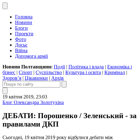
Головна
Новини
Блоги
Проекти
Фото
Досьє
Війна
Допомога армії
Новини Полтавщини:
Події
|
Політика і влада
|
Економіка і
бізнес
|
Спорт
|
Суспільство
|
Культура і освіта
|
Кримінал
|
Здоров’я
|
Цікавинки
|
Архів
19 квітня 2019, 23:03
Блог Олександра Золотухіна
ДЕБАТИ: Порошенко / Зеленський - за
правилами ДКП
Сьогодні, 19 квітня 2019 року відбулися дебати між