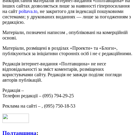
Використання матеріалів інтернет-видання «Полтавщина» на
інших сайтах дозволяється лише за наявності гіперпосилання
на сайт
poltava.to
, не закритого для індексації пошуковими
системами; у друкованих виданнях — лише за погодженням з
редакцією.
Матеріали, позначені написом
, опубліковані на комерційній
основі.
Матеріали, розміщені в розділах «Проекти» та «Блоги»,
публікуються за ініціативи сторонніх осіб і не є редакційними.
Редакція інтернет-видання «Полтавщина» не несе
відповідальності за зміст коментарів, розміщених
користувачами сайту. Редакція не завжди поділяє погляди
авторів публікацій.
Редакція –
Телефон редакції –
(095) 794-29-25
Реклама на сайті –
,
(095) 750-18-53
Полтавщина
: