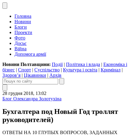
Головна
Новини
Блоги
Проекти
Фото
Досьє
Війна
Допомога армії
Новини Полтавщини:
Події
|
Політика і влада
|
Економіка і
бізнес
|
Спорт
|
Суспільство
|
Культура і освіта
|
Кримінал
|
Здоров’я
|
Цікавинки
|
Архів
28 грудня 2018, 13:02
Блог Олександра Золотухіна
Бухгалтера под Новый Год троллят
руководителей)
ОТВЕТЫ НА 10 ГЛУПЫХ ВОПРОСОВ, ЗАДАННЫХ