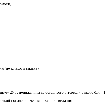
омості):
н (по кількості видань).
ому 20 і з пониженням до останнього інтервалу, в якого бал – 1
в який попадає значення показника видання.