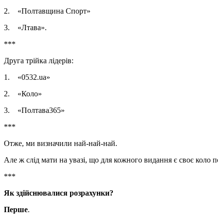
2. «Полтавщина Спорт»
3. «Лтава».
***
Друга трійка лідерів:
1. «0532.ua»
2. «Коло»
3. «Полтава365»
***
Отже, ми визначили най-най-най.
Але ж слід мати на увазі, що для кожного видання є своє коло п
***
Як здійснювалися розрахунки?
Перше
.