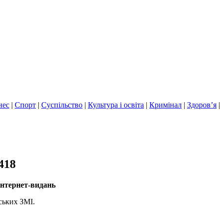
нес
|
Спорт
|
Суспільство
|
Культура і освіта
|
Кримінал
|
Здоров’я
418
інтернет-видань
ських ЗМІ.