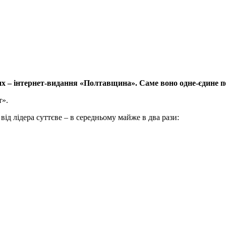
их – інтернет-видання «Полтавщина». Саме воно одне-єдине п
т».
ід лідера суттєве – в середньому майже в два рази: