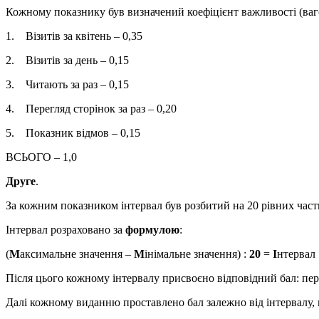
Кожному показнику був визначений коефіцієнт важливості (ваг
1. Візитів за квітень – 0,35
2. Візитів за день – 0,15
3. Читають за раз – 0,15
4. Перегляд сторінок за раз – 0,20
5. Показник відмов – 0,15
ВСЬОГО – 1,0
Друге
.
За кожним показником інтервал був розбитий на 20 рівних части
Інтервал розраховано за
формулою
:
(
М
аксимальне значення –
М
інімальне значення) :
20
=
І
нтервал
Після цього кожному інтервалу присвоєно відповідний бал: перш
Далі кожному виданню проставлено бал залежно від інтервалу, 