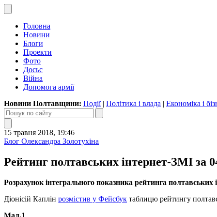
Головна
Новини
Блоги
Проекти
Фото
Досьє
Війна
Допомога армії
Новини Полтавщини:
Події
|
Політика і влада
|
Економіка і біз
15 травня 2018, 19:46
Блог Олександра Золотухіна
Рейтинг полтавських інтернет-ЗМІ за 0
Розрахунок інтегрального показника рейтинга полтавських 
Діонісій Каплін
розмістив у Фейсбук
таблицю рейтингу полтав
Мал.1
.