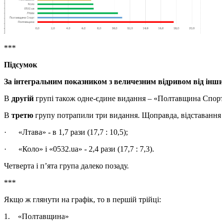
***
Підсумок
За інтегральним показником з величезним відривом від інш
В
другій
групі також одне-єдине видання – «Полтавщина Спор
В
третю
групу потрапили три видання. Щоправда, відставання в
· «Лтава» - в 1,7 рази (17,7 : 10,5);
· «Коло» і «0532.ua» - 2,4 рази (17,7 : 7,3).
Четверта і п’ята група далеко позаду.
***
Якщо ж глянути на графік, то в першій трійці:
1. «Полтавщина»