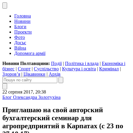
Головна
Новини
Блоги
Проекти
Фото
Досьє
Війна
Допомога армії
Новини Полтавщини:
Події
|
Політика і влада
|
Економіка і
бізнес
|
Спорт
|
Суспільство
|
Культура і освіта
|
Кримінал
|
Здоров’я
|
Цікавинки
|
Архів
22 серпня 2017, 20:38
Блог Олександра Золотухіна
Приглашаю на свой авторский
бухгалтерский семинар для
агропредприятий в Карпатах (с 23 по