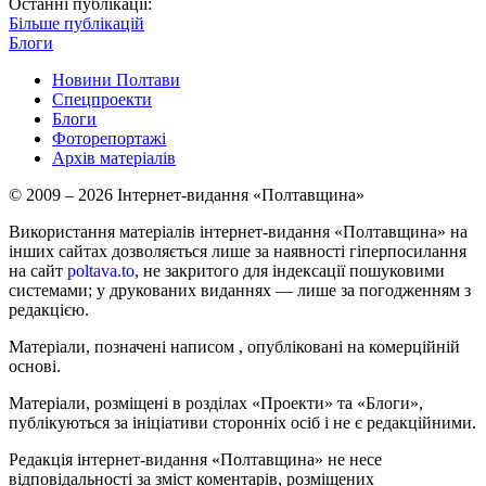
Останні публікації:
Більше публікацій
Блоги
Новини Полтави
Спецпроекти
Блоги
Фоторепортажі
Архів матеріалів
© 2009 – 2026 Інтернет-видання «Полтавщина»
Використання матеріалів інтернет-видання «Полтавщина» на
інших сайтах дозволяється лише за наявності гіперпосилання
на сайт
poltava.to
, не закритого для індексації пошуковими
системами; у друкованих виданнях — лише за погодженням з
редакцією.
Матеріали, позначені написом
, опубліковані на комерційній
основі.
Матеріали, розміщені в розділах «Проекти» та «Блоги»,
публікуються за ініціативи сторонніх осіб і не є редакційними.
Редакція інтернет-видання «Полтавщина» не несе
відповідальності за зміст коментарів, розміщених