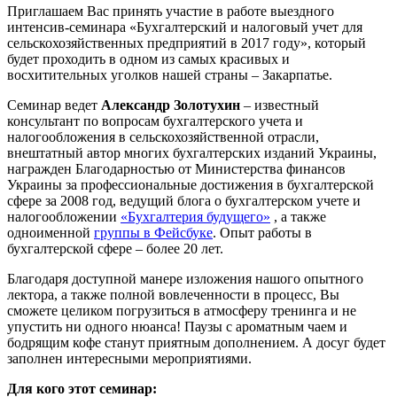
Приглашаем Вас принять участие в работе выездного
интенсив-семинара «Бухгалтерский и налоговый учет для
сельскохозяйственных предприятий в 2017 году», который
будет проходить в одном из самых красивых и
восхитительных уголков нашей страны – Закарпатье.
Семинар ведет
Александр Золотухин
– известный
консультант по вопросам бухгалтерского учета и
налогообложения в сельскохозяйственной отрасли,
внештатный автор многих бухгалтерских изданий Украины,
награжден Благодарностью от Министерства финансов
Украины за профессиональные достижения в бухгалтерской
сфере за 2008 год, ведущий блога о бухгалтерском учете и
налогообложении
«Бухгалтерия будущего»
, а также
одноименной
группы в Фейсбуке
. Опыт работы в
бухгалтерской сфере – более 20 лет.
Благодаря доступной манере изложения нашого опытного
лектора, а также полной вовлеченности в процесс, Вы
сможете целиком погрузиться в атмосферу тренинга и не
упустить ни одного нюанса! Паузы с ароматным чаем и
бодрящим кофе станут приятным дополнением. А досуг будет
заполнен интересными мероприятиями.
Для кого этот семинар: