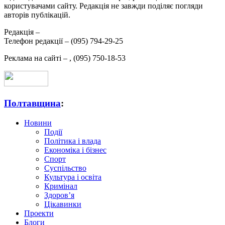
користувачами сайту. Редакція не завжди поділяє погляди
авторів публікацій.
Редакція –
Телефон редакції –
(095) 794-29-25
Реклама на сайті –
,
(095) 750-18-53
Полтавщина
:
Новини
Події
Політика і влада
Економіка і бізнес
Спорт
Суспільство
Культура і освіта
Кримінал
Здоров’я
Цікавинки
Проекти
Блоги