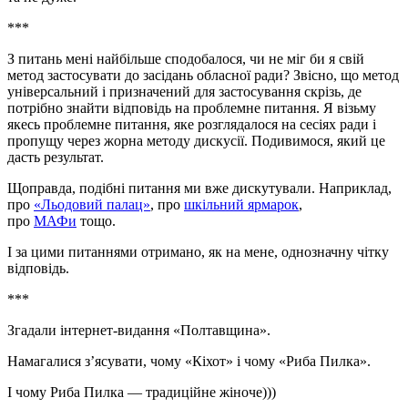
***
З питань мені найбільше сподобалося, чи не міг би я свій
метод застосувати до засідань обласної ради? Звісно, що метод
універсальний і призначений для застосування скрізь, де
потрібно знайти відповідь на проблемне питання. Я візьму
якесь проблемне питання, яке розглядалося на сесіях ради і
пропущу через жорна методу дискусії. Подивимося, який це
дасть результат.
Щоправда, подібні питання ми вже дискутували. Наприклад,
про
«Льодовий палац»
, про
шкільний ярмарок
,
про
МАФи
тощо.
І за цими питаннями отримано, як на мене, однозначну чітку
відповідь.
***
Згадали інтернет-видання «Полтавщина».
Намагалися з’ясувати, чому «Кіхот» і чому «Риба Пилка».
І чому Риба Пилка — традиційне жіноче)))