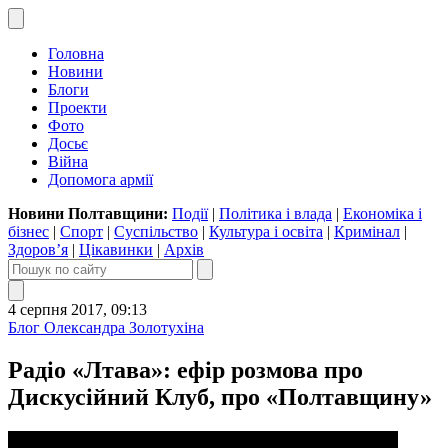
Головна
Новини
Блоги
Проекти
Фото
Досьє
Війна
Допомога армії
Новини Полтавщини:
Події
|
Політика і влада
|
Економіка і
бізнес
|
Спорт
|
Суспільство
|
Культура і освіта
|
Кримінал
|
Здоров’я
|
Цікавинки
|
Архів
4 серпня 2017, 09:13
Блог Олександра Золотухіна
Радіо «Лтава»: ефір розмова про
Дискусійний Клуб, про «Полтавщину»