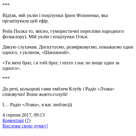
***
Відтак, мій уклін і поцілунки Ірині Філоненко, яка
організувала цей ефір.
Риба Пилка то, звісно, гумористичні переспіви народного
фольклору). Мій уклін і поцілунки Ользі.
Дякую слухачам. Дискутуємо, розмірковуємо, поважаємо один
одного, з укліном, «Шановний».
«Ти мені брат, і я тобі брат, і ніхто з нас не вище один за
одного».
***
До речі, кольорові гами емблем Клубу і Радіо «Лтава»
співзвучні! Вони жовто-голубі!
І… Радіо «Лтава», я вас люблю)))
4 серпня 2017, 09:13
Коментарі
(
7
)
Вислови свою думку!