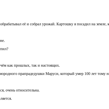
обрабатывал её и собрал урожай. Картошку я посадил на земле, 
не.
упил?
чём как прошлых, так и настоящих.
юродного прапрадедушки Маруси, который умер 100 лет тому н
ся, очень относительна.
ляется.