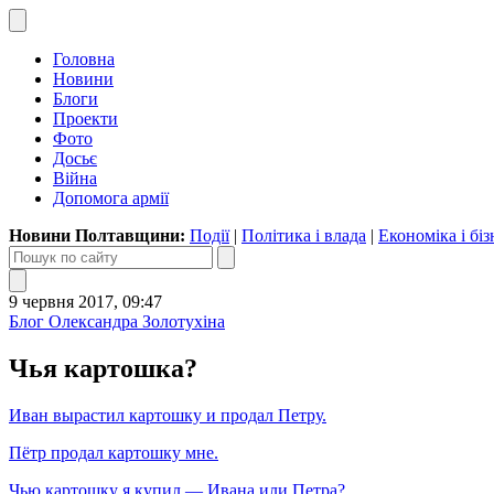
Головна
Новини
Блоги
Проекти
Фото
Досьє
Війна
Допомога армії
Новини Полтавщини:
Події
|
Політика і влада
|
Економіка і біз
9 червня 2017, 09:47
Блог Олександра Золотухіна
Чья картошка?
Иван вырастил картошку и продал Петру.
Пётр продал картошку мне.
Чью картошку я купил — Ивана или Петра?