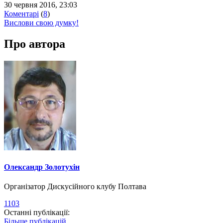
30 червня 2016, 23:03
Коментарі
(
8
)
Вислови свою думку!
Про автора
Олександр Золотухін
Організатор Дискусійного клубу Полтава
1103
Останні публікації:
Більше публікацій