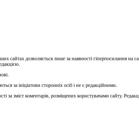
ших сайтах дозволяється лише за наявності гіперпосилання на с
едакцією.
нові.
ться за ініціативи сторонніх осіб і не є редакційними.
ті за зміст коментарів, розміщених користувачами сайту. Редакці