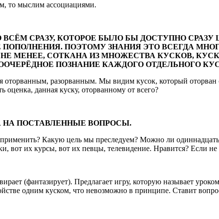
м, то мыслим ассоциациями.
О ВСЁМ СРАЗУ, КОТОРОЕ БЫЛО БЫ ДОСТУПНО СРАЗУ
 ПОПОЛНЕНИЯ. ПОЭТОМУ ЗНАНИЯ ЭТО ВСЕГДА МНО
 НЕ МЕНЕЕ, СОТКАНА ИЗ МНОЖЕСТВА КУСКОВ, КУ
ООЧЕРЁДНОЕ ПОЗНАНИЕ КАЖДОГО ОТДЕЛЬНОГО КУС
 оторванным, разорванным. Мы видим кусок, который оторван от
ь оценка, данная куску, оторванному от всего?
А НА ПОСТАВЛЕННЫЕ ВОПРОСЫ.
х применить? Какую цель мы преследуем? Можно ли одиннадцать л
, вот их курсы, вот их певцы, телевидение. Нравится? Если не 
ивирает (фантазирует). Предлагает игру, которую называет уроко
йстве одним куском, что невозможно в принципе. Ставит вопрос