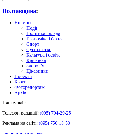
Полтавщина
:
Новини
Події
Політика і влада
Економіка і бізнес
Спорт
Суспільство
Культура і освіта
Кримінал
Здоров’я
Цікавинки
Проекти
Блоги
Фоторепортажі
Архів
Наш e-mail:
Телефон редакції:
(095) 794-29-25
Реклама на сайті:
(095) 750-18-53
Запропонувати тему