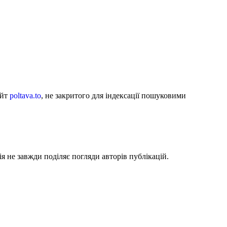
айт
poltava.to
, не закритого для індексації пошуковими
я не завжди поділяє погляди авторів публікацій.