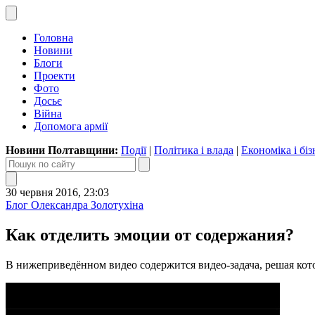
Головна
Новини
Блоги
Проекти
Фото
Досьє
Війна
Допомога армії
Новини Полтавщини:
Події
|
Політика і влада
|
Економіка і біз
30 червня 2016, 23:03
Блог Олександра Золотухіна
Как отделить эмоции от содержания?
В нижеприведённом видео содержится видео-задача, решая ко