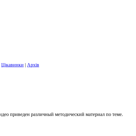
|
Цікавинки
|
Архів
видео приведен различный методический материал по теме.