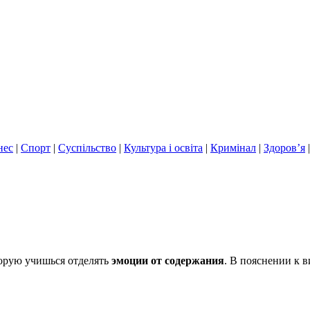
нес
|
Спорт
|
Суспільство
|
Культура і освіта
|
Кримінал
|
Здоров’я
торую учишься отделять
эмоции от содержания
. В пояснении к 