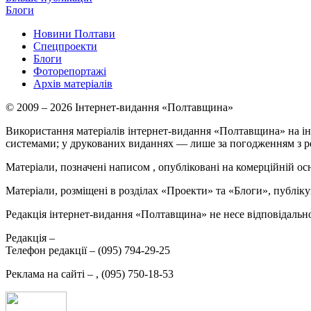
Блоги
Новини Полтави
Спецпроекти
Блоги
Фоторепортажі
Архів матеріалів
© 2009 – 2026 Інтернет-видання «Полтавщина»
Використання матеріалів інтернет-видання «Полтавщина» на ін
системами; у друкованих виданнях — лише за погодженням з р
Матеріали, позначені написом
, опубліковані на комерційній ос
Матеріали, розміщені в розділах «Проекти» та «Блоги», публікую
Редакція інтернет-видання «Полтавщина» не несе відповідальнос
Редакція –
Телефон редакції –
(095) 794-29-25
Реклама на сайті –
,
(095) 750-18-53